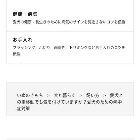
どうしてものときは予行練習をしよう
健康・病気
予行練習といっても、行き先までの練習は難しいので、同じ移動
愛犬の健康・長生きのために病気のサインを見逃さないコツを伝授
手段で近場にお出かけを。それだけでも犬の様子がわかり、対応
策を考えられるでしょう。また、事前に休憩場所や移動先の救急
お手入れ
動物病院などを調べておくことも重要です。
ブラッシング、爪切り、歯磨き、トリミングなどお手入れのコツを
伝授
【防災の視点】突然の被災に備えて“冷やせるもの”を持
ち歩こう
いぬのきもち
犬と暮らす
飼い方
愛犬と
もし出先で被災したら、暑い中での長時間の待機や移動などが想
の車移動でも気を付けていますか？愛犬のための熱中
定されます。二次被害として熱中症にならないためにも、〝冷や
症対策
すこと〞に役立つものはお出かけの際には必ず持ち歩いて。