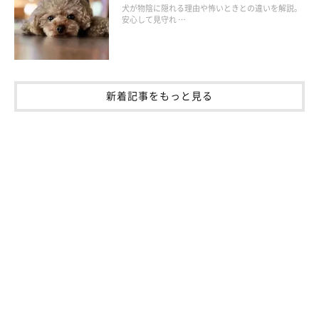
犬が物陰に隠れる理由や怖いときとの違いを解説。
があります。クレートの中に充分な保冷アイテムを備えておい
安心して見守れ …
て。
新着記事をもっと見る