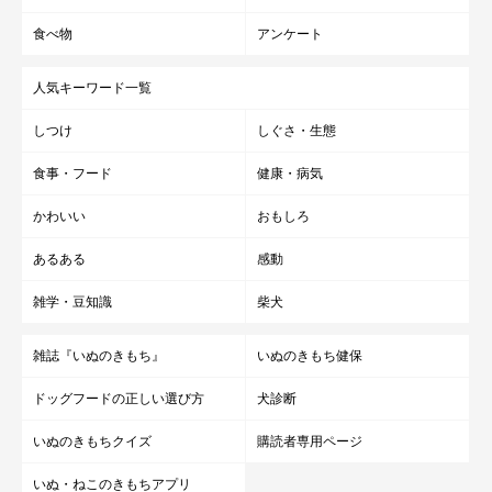
参考／「いぬのきもち」2024年7月号『熱中症対策をアップデー
食べ物
アンケート
ト』
人気キーワード一覧
写真／尾﨑たまき、殿村忠博
イラスト／オガワナホ
しつけ
しぐさ・生態
文／いぬのきもち編集室
食事・フード
健康・病気
かわいい
おもしろ
あるある
感動
雑学・豆知識
柴犬
雑誌『いぬのきもち』
いぬのきもち健保
ドッグフードの正しい選び方
犬診断
いぬのきもちクイズ
購読者専用ページ
いぬ・ねこのきもちアプリ