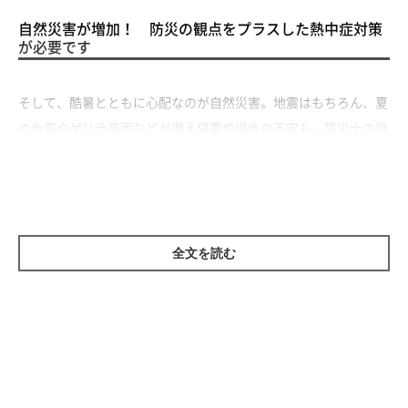
自然災害が増加！ 防災の観点をプラスした熱中症対策
が必要です
そして、酷暑とともに心配なのが自然災害。地震はもちろん、夏
の台風やゲリラ豪雨などが増え停電や浸水の不安も。防災士の浜
田あゆりさんは「夏に自然災害が起こることを想定した熱中症対
策を立てるべき」と言います。
全文を読む