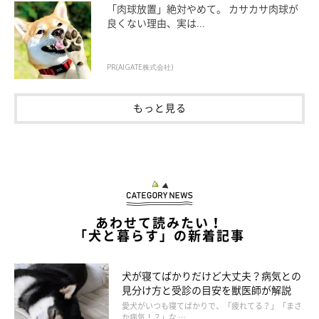
「肉球放置」絶対やめて。 カサカサ肉球が
良くない理由、実は...
どんなに用心していたとしても、酷暑で狭い空間に閉じこめられ
ている状態は犬の体の負担に。最低でも２時間ごとにサービスエ
リアなど、犬を車外に出せる場所で休憩をとって。
PR(AIGATE株式会社)
もっと見る
一瞬たりとも犬を車内に置いてけぼりにしない
「エアコンをつけている」「日陰」「地下駐車場」など、熱中症
の心配がないと思うどんな状況下だとしても、車内の置き去りは
リスク大です。昨今の酷暑では、数分ではなくほんの一瞬でも犬
あわせて読みたい！
を置いてけぼりにしないようにして。
「犬と暮らす」の新着記事
犬が寝てばかりだけど大丈夫？病気との
見分け方と受診の目安を獣医師が解説
愛犬がいつも寝てばかりで、「疲れてる？」「まさ
か病気！？」な …