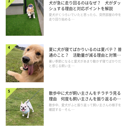
犬が急に走り回るのはなぜ？ 犬がダッ
サンシェイド
シュする理由と対応ポイントを解説
愛犬がくつろいでいたと思ったら、突然部屋の中を
走り回り始める …
夏に犬が寝てばかりいるのは夏バテ？ 普
通のこと？ 活動量が減る理由と対策と
は
暑い季節になると愛犬があまり動かず寝てばかりだ
と感じる飼い主 …
散歩中に犬が飼い主さんをチラチラ見る
理由 何度も飼い主さんを振り返るのは
なぜ？
散歩中、愛犬がふと振り返って飼い主さんの様子を
確認する…そん …
最低でも2時間ごとに休憩をとり、給水・排泄・健康チ
ェックを