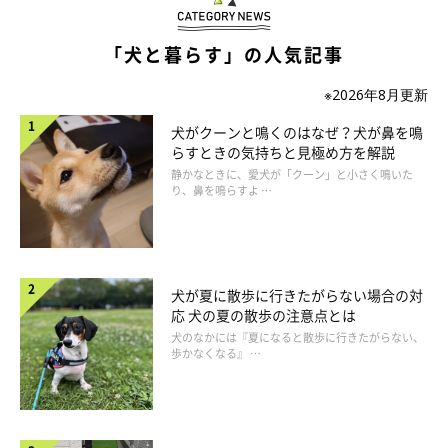
犬側の窓にはサンシェイドを
「犬と暮らす」の人気記事
直射日光がクレートに当たると内部の温度はより上昇すること
※2026年8月更新
に。犬側の窓だけでも日よけアイテムを取りつけて。
犬がクーンと鳴くのはなぜ？犬が鼻を鳴
らすときの気持ちと見極め方を解説
静かなときに、愛犬が「クーン」と小さく鳴いた
り、鼻を鳴らすよ …
犬が夏に散歩に行きたがらない場合の対
応 犬の夏の散歩の注意点とは
犬のなかには『夏になると散歩に行きたがらない、
歩かなくなる』 …