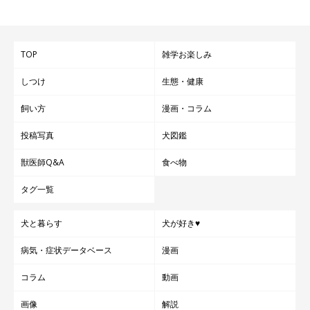
ジッパーつき保存袋の中に入れる
TOP
雑学お楽しみ
しつけ
生態・健康
トイレシーツから水がしたたらないように軽く絞り、ジッパーつ
きの保存袋の中に入れるだけ。凍らせてもOK。
飼い方
漫画・コラム
※ジッパーつきの保存袋は、二重にすればより破れにくくなりま
投稿写真
犬図鑑
す。ただし、誤食が心配な犬には使用しないようにしましょう。
獣医師Q&A
食べ物
車移動などのお出かけ時の熱中症対策をご紹介しました。愛犬の
タグ一覧
体調がすぐれないときや酷暑のときは、外出しないことも検討し
犬と暮らす
犬が好き♥
ましょう。
病気・症状データベース
漫画
お話を伺った先生／上野原どうぶつ病院院長・獣医師 原 修一
コラム
動画
先生、「ペット防災せたがやネットワーク」代表理事、防災士
画像
解説
浜田あゆりさん