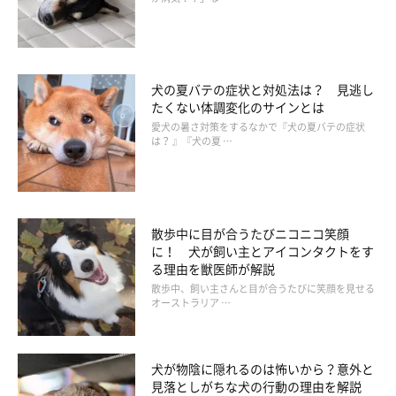
犬の夏バテの症状と対処法は？ 見逃し
たくない体調変化のサインとは
愛犬の暑さ対策をするなかで『犬の夏バテの症状
は？ 』『犬の夏 …
散歩中に目が合うたびニコニコ笑顔
電車や新幹線移動の場合は、できれば１時間以内に
に！ 犬が飼い主とアイコンタクトをす
る理由を獣医師が解説
散歩中、飼い主さんと目が合うたびに笑顔を見せる
移動手段が電車や新幹線などの場合は、車より刺激が多くあり熱
オーストラリア …
中症リスクが高まります。知らない人を警戒し吠えて体温が上昇
したり、大きな音に驚き心拍数が上がったりは熱中症に直結。と
くに電車や新幹線での遠出は避けて１時間以内にして。公共交通
犬が物陰に隠れるのは怖いから？意外と
見落としがちな犬の行動の理由を解説
機関での移動の場合、乗り物に乗るまでの道中にも熱中症リスク