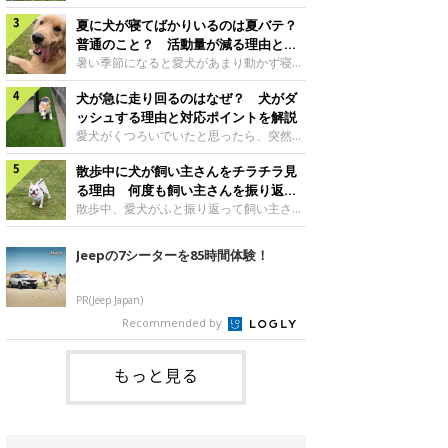
さんもいるかもしれません。今回は、犬が
らない、歩かなくなる』『暑い季節は散歩
クーンと鳴く理由や鼻鳴らしの背景、見極
夏に犬が寝てばかりいるのは夏バテ？
の気配を察すると涼しい部屋から出ようと
め方と対応のポイントなどについて、いぬ
しない』など散歩に行きたがらないコもい
普通のこと？ 活動量が減る理由と対
のきもち獣医師相談室の原 駿太朗先生に
るようです。愛犬の運動をさせてあげたい
策とは
暑い季節になると愛犬があまり動かず寝て
伺いました。クーンと鳴くのはどんな気持
のに、散歩に行きたがらない。このような
ばかりだと感じる飼い主さんはいません
ち？いぬのきもち投稿写真ギャラリー犬が
場合はどう対応すればよいのでしょうか？
犬が急に走り回るのはなぜ？ 犬がダ
か？その様子に、愛犬が夏バテで疲れてい
クーンと小さく鳴くときは、何らかの感情
「愛犬が夏に散歩に行きたがらない場合の
るのか、元気がないのかなど不安に感じる
ッシュする理由と対応ポイントを解説
を伝えようとしている場合があると考えら
対応」について、いぬのきもち獣医師相談
方もいるのではないかと思います。 で
愛犬がくつろいでいたと思ったら、突然部
れています。大
室の白山さとこ先生に聞きました。Q.夏に
は、犬が寝てばかりいるときに対処が必要
屋の中を走り回り始める――そんな様子に
犬の散歩に行くときの注意点は？ いぬの
かを見極める方法はあるのでしょうか？
散歩中に犬が飼い主さんをチラチラ見
驚いたことはありませんか？ 急な動きに
きもち投稿写真ギャラリーーー夏に愛犬と
「犬の活動量が夏に減る理由と対策」につ
「何が起きているの？」と戸惑う飼い主さ
る理由 何度も飼い主さんを振り返る
散歩に行くときは、どのようなことに注意
いて、いぬのきもち獣医師相談室の山口み
んも多いでしょう。落ち着いていたはずな
のはなぜ？
散歩中、愛犬がふと振り返って飼い主さん
をするとよい
き先生に話を聞きました。Q. 夏に犬の活
のに、急にスイッチが入ったように見える
の様子を確認する…そんな場面に心当たり
動量が減る理由は？ いぬのきもち投稿写
と不安になることもあります。今回は、犬
はありませんか？ 何度もチラチラ見られ
Jeepの7シーターを85時間体験！
真ギャラリーーー夏に愛犬の活動量が減る
が急に走り回る理由や見極め方などについ
ると、「何か気になることがあるの？」
と感じる飼い主さんもいるようです。理由
て、いぬのきもち獣医師相談室の岡本りさ
「ちゃんと歩けているかな」と不安になる
としてどのようなこ
先生に伺いました。犬が急に走り回るのは
ことがあるかもしれません。愛犬が歩きな
PR(Jeep Japan)
よくある行動？いぬのきもち投稿写真ギャ
がら飼い主さんを振り返るしぐさには、ど
Recommended by
ラリー犬が突然走り回る行動は、必ずしも
んな気持ちが隠れているのでしょうか。今
珍しいものではないと考えられています。
回は、犬が散歩中に飼い主さんを確認する
体にたまったエ
理由や注意すべきサインの見極めかた、対
もっと見る
応のポイントなどについて、いぬのきもち
獣医師相談室の原 駿太朗先生に伺いまし
た。振り返るのは「確認」や「安心」のサ
イン？いぬのきも