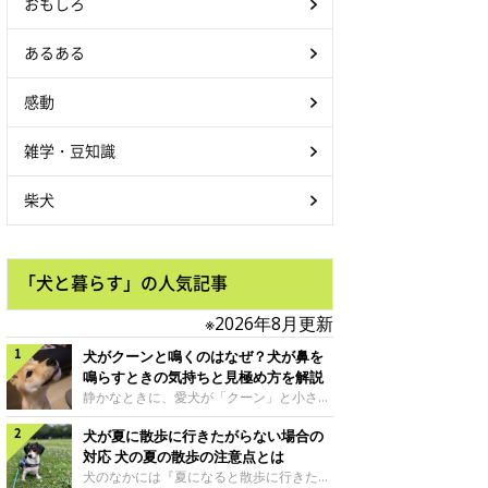
おもしろ
あるある
感動
雑学・豆知識
柴犬
「犬と暮らす」の人気記事
※2026年8月更新
犬がクーンと鳴くのはなぜ？犬が鼻を
鳴らすときの気持ちと見極め方を解説
静かなときに、愛犬が「クーン」と小さく
鳴いたり、鼻を鳴らすような音を出したり
犬が夏に散歩に行きたがらない場合の
することはありませんか？ 大きく吠える
わけではない分、「不安なの？それとも何
対応 犬の夏の散歩の注意点とは
かお願いしているの？」と気になる飼い主
犬のなかには『夏になると散歩に行きたが