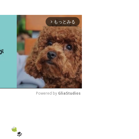
もっとみる
arrow_forward_ios
Powered by 
GliaStudios
M
u
t
e