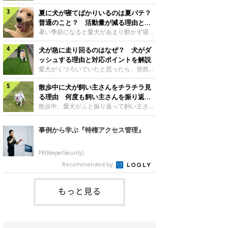
さんもいるかもしれません。今回は、犬が
らない、歩かなくなる』『暑い季節は散歩
クーンと鳴く理由や鼻鳴らしの背景、見極
夏に犬が寝てばかりいるのは夏バテ？
の気配を察すると涼しい部屋から出ようと
め方と対応のポイントなどについて、いぬ
しない』など散歩に行きたがらないコもい
普通のこと？ 活動量が減る理由と対
のきもち獣医師相談室の原 駿太朗先生に
るようです。愛犬の運動をさせてあげたい
策とは
暑い季節になると愛犬があまり動かず寝て
伺いました。クーンと鳴くのはどんな気持
のに、散歩に行きたがらない。このような
ばかりだと感じる飼い主さんはいません
ち？いぬのきもち投稿写真ギャラリー犬が
場合はどう対応すればよいのでしょうか？
犬が急に走り回るのはなぜ？ 犬がダ
か？その様子に、愛犬が夏バテで疲れてい
クーンと小さく鳴くときは、何らかの感情
「愛犬が夏に散歩に行きたがらない場合の
るのか、元気がないのかなど不安に感じる
ッシュする理由と対応ポイントを解説
を伝えようとしている場合があると考えら
対応」について、いぬのきもち獣医師相談
方もいるのではないかと思います。 で
愛犬がくつろいでいたと思ったら、突然部
れています。大
室の白山さとこ先生に聞きました。Q.夏に
は、犬が寝てばかりいるときに対処が必要
屋の中を走り回り始める――そんな様子に
犬の散歩に行くときの注意点は？ いぬの
かを見極める方法はあるのでしょうか？
散歩中に犬が飼い主さんをチラチラ見
驚いたことはありませんか？ 急な動きに
きもち投稿写真ギャラリーーー夏に愛犬と
「犬の活動量が夏に減る理由と対策」につ
「何が起きているの？」と戸惑う飼い主さ
る理由 何度も飼い主さんを振り返る
散歩に行くときは、どのようなことに注意
いて、いぬのきもち獣医師相談室の山口み
んも多いでしょう。落ち着いていたはずな
のはなぜ？
散歩中、愛犬がふと振り返って飼い主さん
をするとよい
き先生に話を聞きました。Q. 夏に犬の活
のに、急にスイッチが入ったように見える
の様子を確認する…そんな場面に心当たり
動量が減る理由は？ いぬのきもち投稿写
と不安になることもあります。今回は、犬
はありませんか？ 何度もチラチラ見られ
事例から学ぶ『特権アクセス管理』
真ギャラリーーー夏に愛犬の活動量が減る
が急に走り回る理由や見極め方などについ
ると、「何か気になることがあるの？」
と感じる飼い主さんもいるようです。理由
て、いぬのきもち獣医師相談室の岡本りさ
「ちゃんと歩けているかな」と不安になる
としてどのようなこ
先生に伺いました。犬が急に走り回るのは
ことがあるかもしれません。愛犬が歩きな
PR(KeeperSecurity)
よくある行動？いぬのきもち投稿写真ギャ
がら飼い主さんを振り返るしぐさには、ど
Recommended by
ラリー犬が突然走り回る行動は、必ずしも
んな気持ちが隠れているのでしょうか。今
珍しいものではないと考えられています。
回は、犬が散歩中に飼い主さんを確認する
体にたまったエ
理由や注意すべきサインの見極めかた、対
もっと見る
応のポイントなどについて、いぬのきもち
獣医師相談室の原 駿太朗先生に伺いまし
た。振り返るのは「確認」や「安心」のサ
イン？いぬのきも