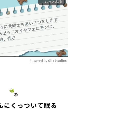
もっとみる
arrow_forward_ios
Powered by 
GliaStudios
M
u
t
e
んにくっついて眠る