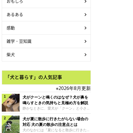
おもしろ
あるある
感動
雑学・豆知識
柴犬
「犬と暮らす」の人気記事
※2026年8月更新
犬がクーンと鳴くのはなぜ？犬が鼻を
鳴らすときの気持ちと見極め方を解説
静かなときに、愛犬が「クーン」と小さく
鳴いたり、鼻を鳴らすような音を出したり
犬が夏に散歩に行きたがらない場合の
することはありませんか？ 大きく吠える
わけではない分、「不安なの？それとも何
対応 犬の夏の散歩の注意点とは
かお願いしているの？」と気になる飼い主
犬のなかには『夏になると散歩に行きたが