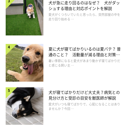
犬が急に走り回るのはなぜ？ 犬がダッ
一緒に遊んだりほめたりすると、しっぽを全力で振って喜んでく
シュする理由と対応ポイントを解説
れるところが可愛くてしかたない！ 犬が好きな人なら、きっと
愛犬がくつろいでいたと思ったら、突然部屋の中を
走り回り始める …
そう思うはずです。
実は、野生時代の名残の行動
夏に犬が寝てばかりいるのは夏バテ？ 普
通のこと？ 活動量が減る理由と対策と
野生時代に群れで暮らしていた犬は、仲間とコミュニケーション
は
暑い季節になると愛犬があまり動かず寝てばかりだ
と感じる飼い主 …
をとるために、しぐさや行動で感情を伝えあっていました。うれ
しいことがあるとしっぽを振ったり、笑顔になったりするのはそ
の名残。
犬が寝てばかりだけど大丈夫？病気との
見分け方と受診の目安を獣医師が解説
飼い主さんのことを大切な仲間のように思い、自分の感情を伝え
愛犬がいつも寝てばかりで、心配になることはあり
ようとしているのでしょう。
ませんか？今回 …