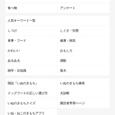
です。
食べ物
アンケート
※記事と写真に関連性はありませんので予めご了承ください。
人気キーワード一覧
しつけ
しぐさ・生態
食事・フード
健康・病気
かわいい
おもしろ
あるある
感動
雑学・豆知識
柴犬
雑誌『いぬのきもち』
いぬのきもち健保
ドッグフードの正しい選び方
犬診断
いぬのきもちクイズ
購読者専用ページ
いぬ・ねこのきもちアプリ