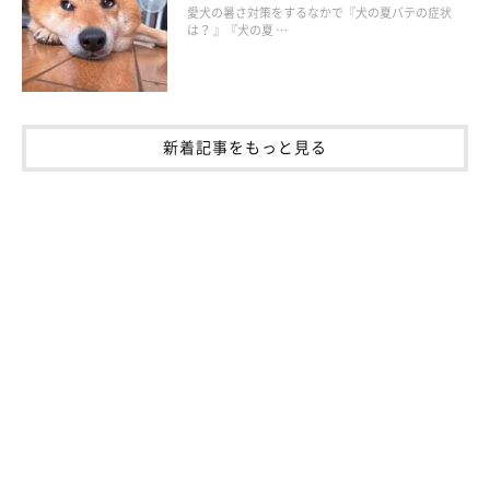
愛犬の暑さ対策をするなかで『犬の夏バテの症状
「かまってよ！」という嫉妬心から見せる行動
は？ 』『犬の夏 …
犬にも人と同じような「うらやましい」という感情や、嫉妬心が
あるといわれています。
新着記事をもっと見る
そのため、大好きな飼い主さんとほかの犬や人が楽しそうにして
いる姿を見ると、「自分のこともかまってよ！」という気持ちに
なり、間に割って入ったり、気をひこうとしたりすることがある
ようです。