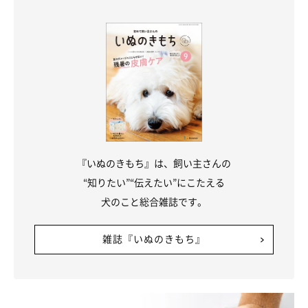
犬の嗅覚は人の100万～1億倍、聴覚は人の4倍、また、視野は人
が約200度といわれるのに対し、犬は約250度見える
など、人よ
りも優れた感覚器官をもっています。そして、それらをフルに活
用すれば、大好きな飼い主さんが“どこにいても”簡単に見つける
ことができるのだとか。
犬が玄関で飼い主さんを待ち伏せするのは、「1秒でも早く飼い
主さんに会いたい」という気持ちからですが、このような犬のス
ゴイ能力がそれを可能にしているといえるでしょう。
『いぬのきもち』は、飼い主さんの
“知りたい”“伝えたい”にこたえる
犬のこと総合雑誌です。
雑誌『いぬのきもち』