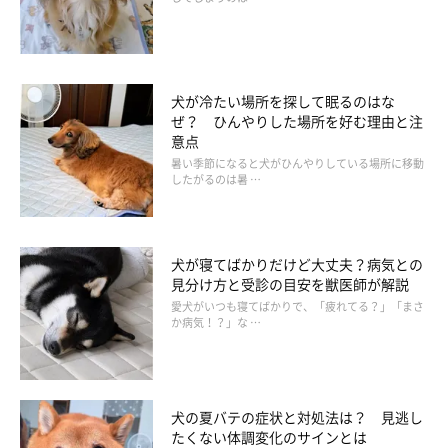
犬が冷たい場所を探して眠るのはな
ぜ？ ひんやりした場所を好む理由と注
意点
暑い季節になると犬がひんやりしている場所に移動
したがるのは暑 …
犬が寝てばかりだけど大丈夫？病気との
見分け方と受診の目安を獣医師が解説
いぬのきもち投稿写真ギャラリー
愛犬がいつも寝てばかりで、「疲れてる？」「まさ
か病気！？」な …
愛犬がヤキモチをやいているようなしぐさや行動をとると、「い
じらしくて可愛い」と感じる飼い主さんも多いかもしれません
ね。
犬の夏バテの症状と対処法は？ 見逃し
たくない体調変化のサインとは