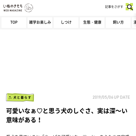
記事をさがす
TOP
雑学お楽しみ
しつけ
生態・健康
飼い方
犬と暮らす
2019/05/06
UP DATE
可愛いなぁ♡と思う犬のしぐさ、実は深～い
意味がある！