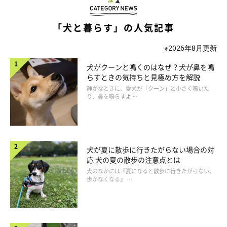
「犬と暮らす」の人気記事
※2026年8月更新
犬がクーンと鳴くのはなぜ？犬が鼻を鳴
らすときの気持ちと見極め方を解説
静かなときに、愛犬が「クーン」と小さく鳴いた
り、鼻を鳴らすよ …
犬が夏に散歩に行きたがらない場合の対
応 犬の夏の散歩の注意点とは
犬のなかには『夏になると散歩に行きたがらない、
歩かなくなる』 …
いぬのきもち投稿写真ギャラリー