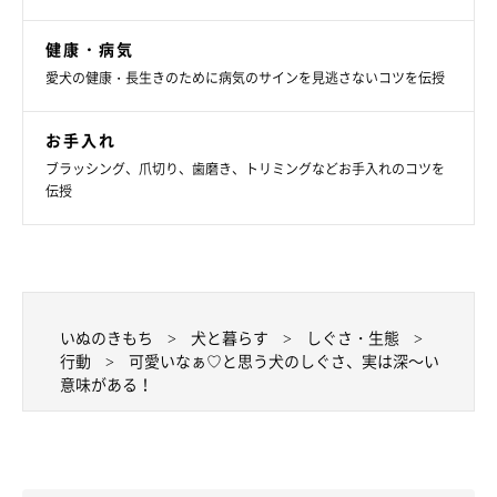
健康・病気
愛犬の健康・長生きのために病気のサインを見逃さないコツを伝授
お手入れ
ブラッシング、爪切り、歯磨き、トリミングなどお手入れのコツを
伝授
いぬのきもち投稿写真ギャラリー
仕事から帰ると愛犬が玄関で待っていてくれる――。そんな愛犬
の行動に、日々癒されている飼い主さんも多いのではないでしょ
いぬのきもち
犬と暮らす
しぐさ・生態
うか。
行動
可愛いなぁ♡と思う犬のしぐさ、実は深～い
意味がある！
犬のスゴイ能力が関係していた！