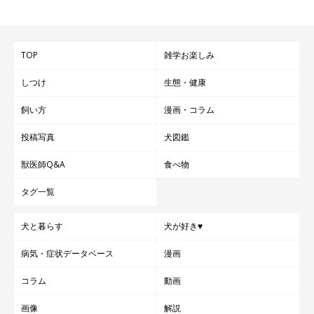
犬が野生で暮らしていたころは、常に群れの仲間と行動をともに
していたため、犬は“ひとり”になるのが不得意だといわれていま
す。
TOP
雑学お楽しみ
家の中で飼い主さんのあとをついて歩くのは「飼い主さんと一緒
しつけ
生態・健康
にいたい」という気持ちの現れでしょう。
飼い方
漫画・コラム
ここでは、5つの犬の可愛いしぐさ・行動をピックアップし、そ
投稿写真
犬図鑑
の理由や意味をご紹介しました。みなさんは、どのような愛犬の
獣医師Q&A
食べ物
行動を可愛いと感じますか？ ぜひ教えてくださいね！
タグ一覧
参考／「いぬのきもち」2018年2月号『犬がキュートなワケを生
犬と暮らす
犬が好き♥
態からひも解く！犬ってこんなにカワイイ生きものなんです♡』
（監修：哺乳類学者 川崎市環境影響評価審議会委員 日本動物科
病気・症状データベース
漫画
学研究所所長 今泉忠明先生）
コラム
動画
文／ハセベサチコ
※写真はスマホアプリ「いぬ・ねこのきもち」で投稿されたもの
画像
解説