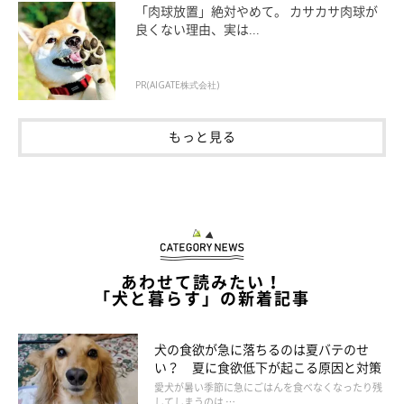
「肉球放置」絶対やめて。 カサカサ肉球が
良くない理由、実は...
PR(AIGATE株式会社)
もっと見る
あわせて読みたい！
「犬と暮らす」の新着記事
犬がヤキモチをやいているような行動をとる
理由
犬の食欲が急に落ちるのは夏バテのせ
い？ 夏に食欲低下が起こる原因と対策
愛犬が暑い季節に急にごはんを食べなくなったり残
してしまうのは …