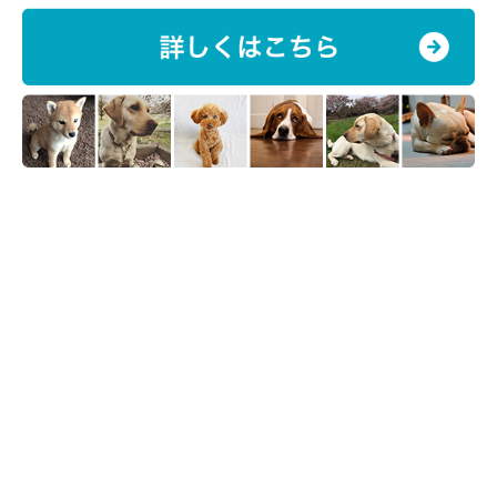
絆を深めてどんどん仲良しになっちゃいましょうね！
参考／「いぬのきもち」16年2月『愛犬と気持ちが通じるつきあ
い方』
（監修：東京・世田谷のしつけスクール Can！Do！Pet Dog
School代表 西川文二先生）
文／I♡DOＧ