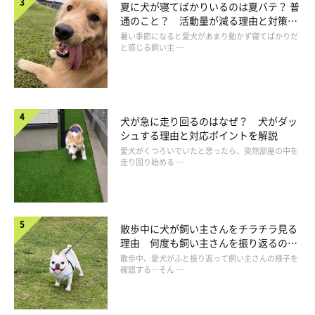
夏に犬が寝てばかりいるのは夏バテ？ 普
通のこと？ 活動量が減る理由と対策と
は
暑い季節になると愛犬があまり動かず寝てばかりだ
と感じる飼い主 …
犬が急に走り回るのはなぜ？ 犬がダッ
シュする理由と対応ポイントを解説
わんちゃんをさわる前にぜひ知っておいていただきたいコツがあ
愛犬がくつろいでいたと思ったら、突然部屋の中を
走り回り始める …
ります！
愛犬を気持ちよくうっとりさせるためには、上の写真のように
「貝の手」でやさしく触るのがオススメです。適度に力を込める
散歩中に犬が飼い主さんをチラチラ見る
ことができて、犬が心地よさを感じられる手の形なのです。
理由 何度も飼い主さんを振り返るのは
なぜ？
散歩中、愛犬がふと振り返って飼い主さんの様子を
確認する…そん …