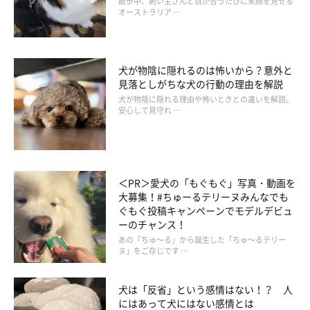
散歩中、飼い主さんと目が合うたびに笑顔を見せる
オーストラリア …
犬が物陰に隠れるのは怖いから？意外と
見落としがちな犬の行動の理由を解説
犬が物陰に隠れる理由や怖いときとの違いを解説。
安心して見守れ …
＜PR＞愛犬の「もぐもぐ」写真・動画を
大募集！#ちゅーるテリーヌみんなでも
ぐもぐ投稿キャンペーンでモデルデビュ
ーのチャンス！
あの「ちゅ～る」から誕生した「ちゅ～るテリー
ヌ」をご存じです …
犬は「反省」という感情はない！？ 人
にはあって犬にはない感情とは