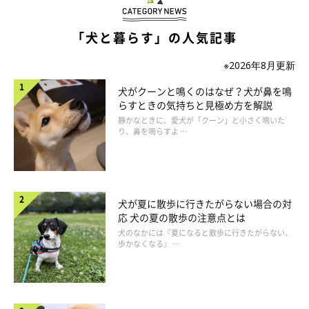
「犬と暮らす」の人気記事
気持ちいいことがある！と思わせる❤
※2026年8月更新
愛犬は飼い主さんといっしょにいると「気持ちいいことがある」
犬がクーンと鳴くのはなぜ？犬が鼻を鳴
らすときの気持ちと見極め方を解説
と思うと飼い主さんのことをもっともっと大好きになります。で
静かなときに、愛犬が「クーン」と小さく鳴いた
はどのようなことをすればわんちゃんは気持ちいいと感じるので
り、鼻を鳴らすよ …
しょうか！
それはとても簡単！ わんちゃんがリラックスできるマッサージ
ポイントを知り、やさしくさわるだけなんです。
犬が夏に散歩に行きたがらない場合の対
応 犬の夏の散歩の注意点とは
犬のなかには『夏になると散歩に行きたがらない、
歩かなくなる』 …