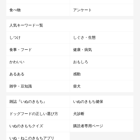
食べ物
アンケート
人気キーワード一覧
しつけ
しぐさ・生態
食事・フード
健康・病気
かわいい
おもしろ
あるある
感動
雑学・豆知識
柴犬
雑誌『いぬのきもち』
いぬのきもち健保
ドッグフードの正しい選び方
犬診断
いぬのきもちクイズ
購読者専用ページ
いぬ・ねこのきもちアプリ