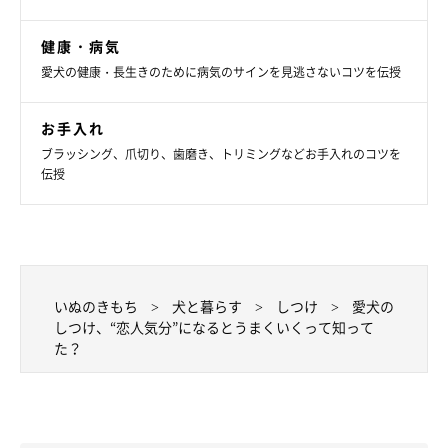
健康・病気
愛犬の健康・長生きのために病気のサインを見逃さないコツを伝授
お手入れ
ブラッシング、爪切り、歯磨き、トリミングなどお手入れのコツを
伝授
いぬのきもち
犬と暮らす
しつけ
愛犬の
しつけ、“恋人気分”になるとうまくいくって知って
た？
多くのわんちゃんが「気持ちいい～♪」と感じやすいのが首の下
や胸のあたりです。そっと優しくさすってあげましょう！ 動か