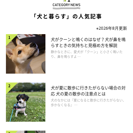
「犬と暮らす」の人気記事
いぬのきもち投稿写真ギャラリー
※2026年8月更新
犬がクーンと鳴くのはなぜ？犬が鼻を鳴
夜道で安全にお散歩するためには、人とワンちゃんどちらも目立
らすときの気持ちと見極め方を解説
たせて、車や自転車に気付いてもらうことが大切です。
静かなときに、愛犬が「クーン」と小さく鳴いた
り、鼻を鳴らすよ …
服装は、暗い中でも目立つ明るい色の服を選ぶようにしましょ
う。黒や茶色は暗闇にまぎれてしまうので、白い服を着ることを
おすすめします。
犬が夏に散歩に行きたがらない場合の対
応 犬の夏の散歩の注意点とは
ワンちゃんを目立たせるために、反射材や光るグッズを
犬のなかには『夏になると散歩に行きたがらない、
活用しよう！
歩かなくなる』 …
比較的明るい夜道では、光を反射する反射材でできたグッズが活
用できます。反射材を使った首輪やリードカバーでワンちゃんを