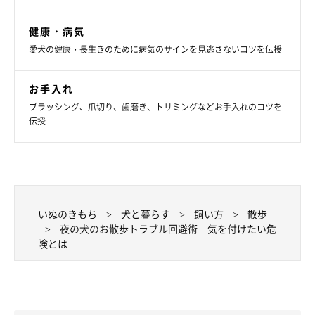
健康・病気
夜のお散歩に潜むトラブルを事前に知って対処することで、お散
愛犬の健康・長生きのために病気のサインを見逃さないコツを伝授
歩をより安全にしましょう！飼い主さんもワンちゃんも快適なお
散歩を楽しんでくださいね。
お手入れ
ブラッシング、爪切り、歯磨き、トリミングなどお手入れのコツを
参考／「いぬのきもち」2016年8月号「光って、照らして、トラ
伝授
ブル撃退！真夏の夜の散歩術」（監修：犬のしつけ教室DOGLY
代表 日本動物病院協会認定家庭犬インストラクター 荒井隆嘉先
生）
文／mano
※写真はスマホアプリ「いぬ・ねこのきもち」で投稿されたもの
いぬのきもち
犬と暮らす
飼い方
散歩
夜の犬のお散歩トラブル回避術 気を付けたい危
です。
険とは
※記事と写真に関連性はありませんので予めご了承ください。