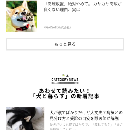
「肉球放置」絶対やめて。 カサカサ肉球が
良くない理由、実は...
照らして危険を予防しよう！
PR(AIGATE株式会社)
ワンちゃんは夜目がきくので、道に落ちているものに飼い主さん
もっと見る
より早く気付いて誤食してしまうことがあります。足元を照らし
て、危険なものがないか確認しながらお散歩しましょう。
片手でリードを短めに持ち、もう片方の手で懐中電灯を持ちま
す。1～2ｍほど先を照らしながら歩きましょう。夏はお祭りなど
あわせて読みたい！
のイベントが開催されてゴミが落ちていることもあるので、事前
「犬と暮らす」の新着記事
に散歩ルートを確認しておくとよいですね。
犬が寝てばかりだけど大丈夫？病気との
懐中電灯には、バッグなどに付けられる小型で軽いキーホルダー
見分け方と受診の目安を獣医師が解説
タイプや、首にかけて使えるハンズフリータイプもあります。飼
愛犬がいつも寝てばかりで、「疲れてる？」「まさ
か病気！？」な …