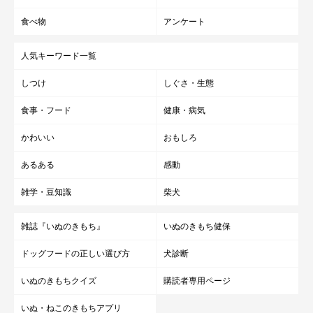
食べ物
アンケート
人気キーワード一覧
しつけ
しぐさ・生態
食事・フード
健康・病気
かわいい
おもしろ
あるある
感動
雑学・豆知識
柴犬
雑誌『いぬのきもち』
いぬのきもち健保
ドッグフードの正しい選び方
犬診断
いぬのきもちクイズ
購読者専用ページ
いぬ・ねこのきもちアプリ