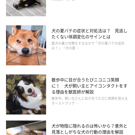
い主さんとワンちゃんに合ったタイプの懐中電灯をぜひ探してく
ださいね。
犬の夏バテの症状と対処法は？ 見逃し
たくない体調変化のサインとは
愛犬の暑さ対策をするなかで『犬の夏バテの症状
は？ 』『犬の夏 …
散歩中に目が合うたびニコニコ笑顔
に！ 犬が飼い主とアイコンタクトをす
る理由を獣医師が解説
散歩中、飼い主さんと目が合うたびに笑顔を見せる
オーストラリア …
犬が物陰に隠れるのは怖いから？意外と
見落としがちな犬の行動の理由を解説
夜のお散歩 その他のトラブル