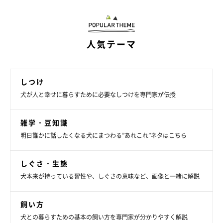
人気テーマ
いぬのきもち投稿写真ギャラリー
しつけ
犬が人と幸せに暮らすために必要なしつけを専門家が伝授
真夏の夜、特に日が暮れてから時間がさほど経っていない場合
は、マンホールがまだ熱をもったままのことがあります。夜は足
雑学・豆知識
元が暗く、マンホールを見落としがちなので、ワンちゃんが踏ん
明日誰かに話したくなる犬にまつわる”あれこれ”ネタはこちら
で火傷をしないよう注意しましょう。
しぐさ・生態
また、夜は昼間より静かで音が響きやすいものです。夜のお散歩
犬本来が持っている習性や、しぐさの意味など、画像と一緒に解説
を閑静な住宅街で行うと、ワンちゃんが吠えたときに迷惑になっ
てしまうことも。吠えやすいワンちゃんの場合は、駅前などの音
飼い方
が多くてにぎやかな場所を選ぶとよいでしょう。
犬との暮らすための基本の飼い方を専門家が分かりやすく解説