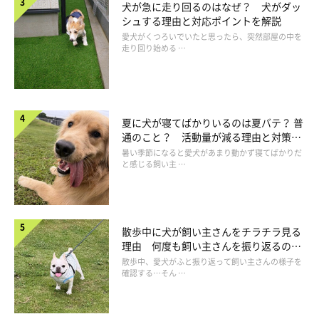
犬が急に走り回るのはなぜ？ 犬がダッ
目立たせましょう。
シュする理由と対応ポイントを解説
比較的暗い夜道では、それ自体が光るタイプのアイテムを活用す
愛犬がくつろいでいたと思ったら、突然部屋の中を
るとよいでしょう。光る首輪やリードを使ったり、発行するアク
走り回り始める …
セサリーをワンちゃんに付けて、ワンちゃんの存在をアピールし
ましょう！
夏に犬が寝てばかりいるのは夏バテ？ 普
通のこと？ 活動量が減る理由と対策と
は
暑い季節になると愛犬があまり動かず寝てばかりだ
と感じる飼い主 …
散歩中に犬が飼い主さんをチラチラ見る
理由 何度も飼い主さんを振り返るのは
なぜ？
散歩中、愛犬がふと振り返って飼い主さんの様子を
確認する…そん …