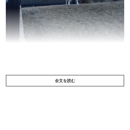
いぬのきもち投稿写真ギャラリー
暗い夜道でのお散歩は、車や自転車から気付かれにくいためこと
があります。
飼い主さんの服装だけが目立っている場合、車や自転車はそちら
全文を読む
に注目してワンちゃんには気が付かないということも。
また、暗がりでは足元にも注意が必要です。歩きにくいのはもち
ろん、道に落ちているものにも気付きにくいので、ワンちゃんが
危険なものを誤食しても対処が遅れてしまう恐れがあります。