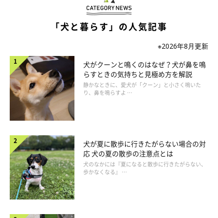
「犬と暮らす」の人気記事
※2026年8月更新
犬がクーンと鳴くのはなぜ？犬が鼻を鳴
らすときの気持ちと見極め方を解説
静かなときに、愛犬が「クーン」と小さく鳴いた
り、鼻を鳴らすよ …
犬が夏に散歩に行きたがらない場合の対
応 犬の夏の散歩の注意点とは
犬のなかには『夏になると散歩に行きたがらない、
歩かなくなる』 …
その2：飼い主さんのニオイに包まれたい♡