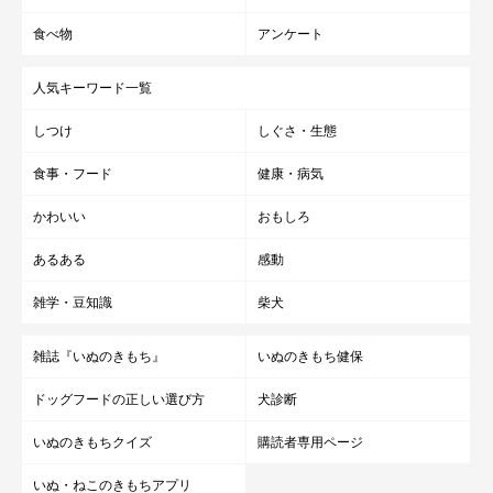
食べ物
アンケート
人気キーワード一覧
しつけ
しぐさ・生態
食事・フード
健康・病気
かわいい
おもしろ
あるある
感動
雑学・豆知識
柴犬
いぬのきもち投稿写真ギャラリー
雑誌『いぬのきもち』
いぬのきもち健保
もしも愛犬から飼い主さんへの好き好きサインに気づいたとき
ドッグフードの正しい選び方
犬診断
は、飼い主さんも撫でてあげたり愛情を伝えてあげましょうね♪
いぬのきもちクイズ
購読者専用ページ
いぬ・ねこのきもちアプリ