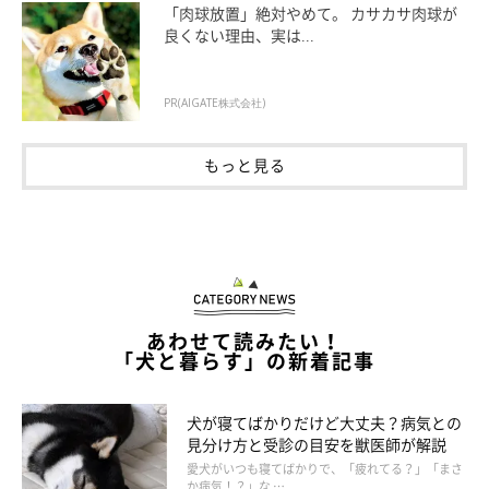
「肉球放置」絶対やめて。 カサカサ肉球が
良くない理由、実は...
飼い主さんがそばにいないときは、
飼い主さんが着ていた服の上
などで寝ている
こともあるでしょう。これも、飼い主さんのこと
が大好きだからこそする行動です。
PR(AIGATE株式会社)
飼い主さんが脱いだばかりの服には、飼い主さんのニオイがしっ
もっと見る
かりついています。
大好きな人のニオイに包まれることで、犬は
安心
します。
数千〜数万倍も人より優れた嗅覚をもっている犬は、飼い主さん
のニオイに囲まれることでリラックスできるのです。
あわせて読みたい！
「犬と暮らす」の新着記事
犬が寝てばかりだけど大丈夫？病気との
見分け方と受診の目安を獣医師が解説
愛犬がいつも寝てばかりで、「疲れてる？」「まさ
か病気！？」な …