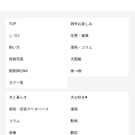
いぬのきもち投稿写真ギャラリー
TOP
雑学お楽しみ
しつけ
生態・健康
掛布団の上に愛犬が寝た場合、たとえば体重10kgのコが熟睡す
ると、重くてとても掛布団が引き上げられません。
飼い方
漫画・コラム
投稿写真
犬図鑑
飼い主さんが風邪をひかないように、
あらかじめ掛布団を上のほ
獣医師Q&A
食べ物
う（枕側）にセットしておく
ことをおすすめします。
タグ一覧
犬と暮らす
犬が好き♥
病気・症状データベース
漫画
コラム
動画
画像
解説