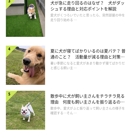
犬が急に走り回るのはなぜ？ 犬がダッ
シュする理由と対応ポイントを解説
愛犬がくつろいでいたと思ったら、突然部屋の中を
走り回り始める …
夏に犬が寝てばかりいるのは夏バテ？ 普
通のこと？ 活動量が減る理由と対策と
は
暑い季節になると愛犬があまり動かず寝てばかりだ
と感じる飼い主 …
散歩中に犬が飼い主さんをチラチラ見る
理由 何度も飼い主さんを振り返るのは
なぜ？
散歩中、愛犬がふと振り返って飼い主さんの様子を
確認する…そん …
いぬのきもち投稿写真ギャラリー