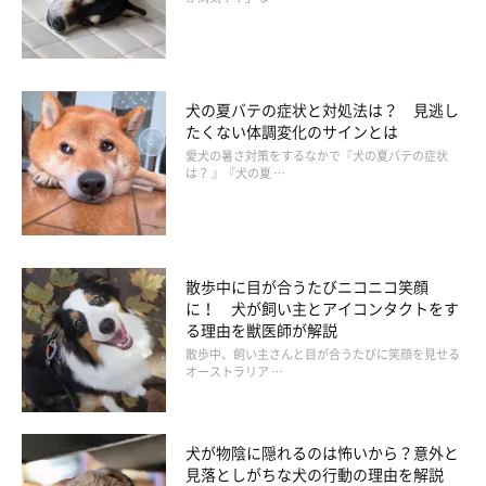
犬の夏バテの症状と対処法は？ 見逃し
たくない体調変化のサインとは
愛犬の暑さ対策をするなかで『犬の夏バテの症状
は？ 』『犬の夏 …
散歩中に目が合うたびニコニコ笑顔
【豆知識】ベッドで愛犬と添い寝する際の注
に！ 犬が飼い主とアイコンタクトをす
る理由を獣医師が解説
意点4つ
散歩中、飼い主さんと目が合うたびに笑顔を見せる
オーストラリア …
犬が物陰に隠れるのは怖いから？意外と
見落としがちな犬の行動の理由を解説