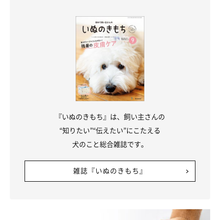
高さのあるベッドへの乗り降りは、愛犬の足腰や関節に負担がか
かります。また、
飛び乗ろうとして失敗したり、飛び降りて足を
痛めたり骨折する危険
も。
着地のときに滑ってケガをしないように、
床にはカーペットやマ
ットを
敷きましょう。犬の大きさによっては、ベッドではなく布
団のほうが安全な場合もあります。
『いぬのきもち』は、飼い主さんの
“知りたい”“伝えたい”にこたえる
③ベッドの広さ
犬のこと総合雑誌です。
雑誌『いぬのきもち』