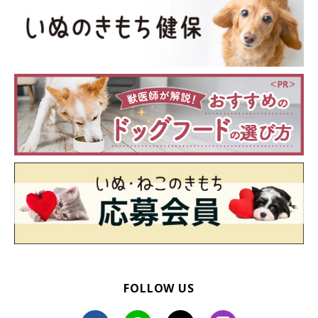
いぬのきもち投稿写真ギャラリー
一緒に寝ると、
飼い主さんが愛犬を蹴飛ばしてしまったり、下敷
きにしてしまう可能性
があります。また、ベッドから愛犬が落ち
FOLLOW US
て大ケガにつながることもあります。