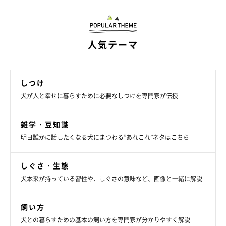
今回は、
ベッドで寝るときに飼い主さんが覚えておきたい5つの
こと
を紹介します。
人気テーマ
しつけ
①清潔第一
犬が人と幸せに暮らすために必要なしつけを専門家が伝授
犬のノミ・ダニから、人の皮膚炎や病気を引き起こす
ことがあり
雑学・豆知識
ます。それを防ぐためにも、定期的にノミ・ダニ予防をしましょ
明日誰かに話したくなる犬にまつわる”あれこれ”ネタはこちら
う。
しぐさ・生態
また、愛犬の抜け毛により、
くしゃみや咳など呼吸器トラブルを
犬本来が持っている習性や、しぐさの意味など、画像と一緒に解説
引き起こす
ことも。定期的なブラッシングとシャンプーをして、
布団もこまめに干しましょう。
飼い方
犬との暮らすための基本の飼い方を専門家が分かりやすく解説