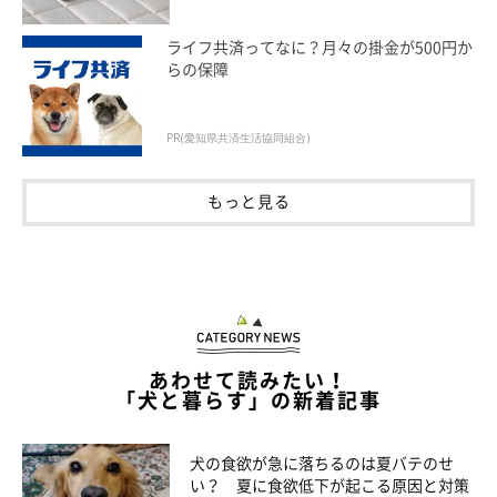
ライフ共済ってなに？月々の掛金が500円か
「寝心地が良いのか落ち着くのか今も寝ています。4才マ
らの保障
ルチーズの女のコです」
PR(愛知県共済生活協同組合)
「もうすぐ6才ですが、留守番中に監視カメラで見ると
時々夏の暑いときにケージのトイレトレーで寝てます」
もっと見る
「お迎えした生後2カ月半〜現在もうすぐ1才まで、ずっと
トイレトレーの上で寝てます。トイレトレーをベッドと思
っているのかなと思ってます」
「生後9カ月になりましたが、今でも寝ています。日当た
りがいい場所だからかなと思っています」
あわせて読みたい！
「犬と暮らす」の新着記事
冷んやりして気持ちいいから……？
犬の食欲が急に落ちるのは夏バテのせ
い？ 夏に食欲低下が起こる原因と対策