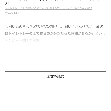
人）
トイレトレーの上で寝るのが好きな犬に関するアンケート（いぬのきもちWEB
MAGAZINE）
今回いぬのきもちWEB MAGAZINEは、飼い主さん48名に
「愛犬
はトイレトレーの上で寝るのが好きだった時期があるか」
という
アンケート調査を実施。
すると、今回の調査では飼い主さんの約半数が「ある」と回答す
る結果になりました。
全文を読む