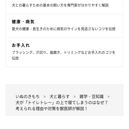
犬との暮らすための基本の飼い方を専門家が分かりやすく解説
犬がトイレトレーの上で寝てしまうことがあるようですが、一体
なぜなのでしょうか。考えられる理由など、
いぬのきもち獣医師
健康・病気
相談室の岡本りさ先生
が解説します。
愛犬の健康・長生きのために病気のサインを見逃さないコツを伝授
岡本先生：
お手入れ
「犬がトイレトレーの上で寝てしまうのは、下記のような理由が
ブラッシング、爪切り、歯磨き、トリミングなどお手入れのコツを
考えられるでしょう。
伝授
・涼しさや段差がちょうどよいから
・排泄する場所（トイレ）の認識が薄いから
いぬのきもち
犬と暮らす
雑学・豆知識
トイレの認識が薄いコ
や、
小さいことは気にしないおおらかなタ
犬が「トイレトレー」の上で寝てしまうのはなぜ？
イプのコ
は、トイレトレーの上で寝やすい傾向があると思いま
考えられる理由や対策を獣医師が解説！
す」