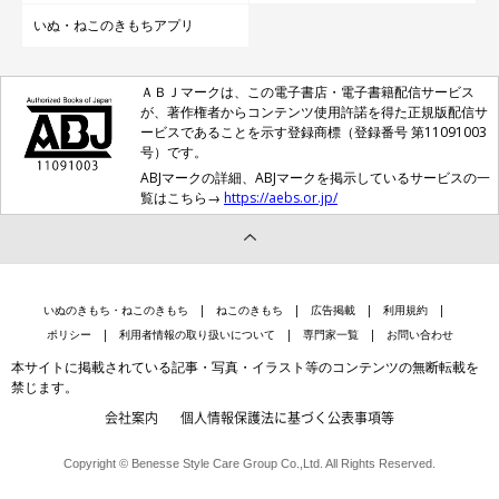
いぬ・ねこのきもちアプリ
ＡＢＪマークは、この電子書店・電子書籍配信サービス
が、著作権者からコンテンツ使用許諾を得た正規版配信サ
ービスであることを示す登録商標（登録番号 第11091003
号）です。
ABJマークの詳細、ABJマークを掲示しているサービスの一
覧はこちら→
https://aebs.or.jp/
いぬのきもち・ねこのきもち
ねこのきもち
広告掲載
利用規約
ポリシー
利用者情報の取り扱いについて
専門家一覧
お問い合わせ
本サイトに掲載されている記事・写真・イラスト等のコンテンツの無断転載を
禁じます。
会社案内
個人情報保護法に基づく公表事項等
Copyright © Benesse Style Care Group Co.,Ltd. All Rights Reserved.