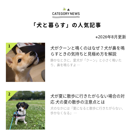
お迎えしたころによく見られた
「犬と暮らす」の人気記事
「お迎えしてすぐのころは、トイレの上で寝ていることが
※2026年8月更新
ほとんどでした。トイレのほうが、私たちがいるところと
犬がクーンと鳴くのはなぜ？犬が鼻を鳴
近かったからかな？」
らすときの気持ちと見極め方を解説
静かなときに、愛犬が「クーン」と小さく鳴いた
「飼ってすぐの生後2カ月くらい〜5カ月くらいまで。トイ
り、鼻を鳴らすよ …
レトレーニング中、ケージで生活してる間、トイレトレー
で寝ていました。ベッドが気に入らなかったのかな？」
「我が家に来てから、生後5カ月ごろまで。自分の排泄し
犬が夏に散歩に行きたがらない場合の対
たニオイがするので安心感があるのかな？と思ってまし
応 犬の夏の散歩の注意点とは
た」
犬のなかには『夏になると散歩に行きたがらない、
歩かなくなる』 …
「生後3カ月のころはキレイにトレーの上に収まって寝て
ました」