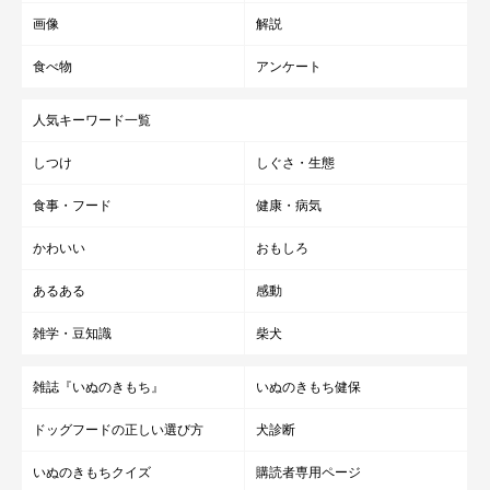
画像
解説
食べ物
アンケート
人気キーワード一覧
しつけ
しぐさ・生態
食事・フード
健康・病気
かわいい
おもしろ
あるある
感動
雑学・豆知識
柴犬
雑誌『いぬのきもち』
いぬのきもち健保
ドッグフードの正しい選び方
犬診断
いぬのきもちクイズ
購読者専用ページ