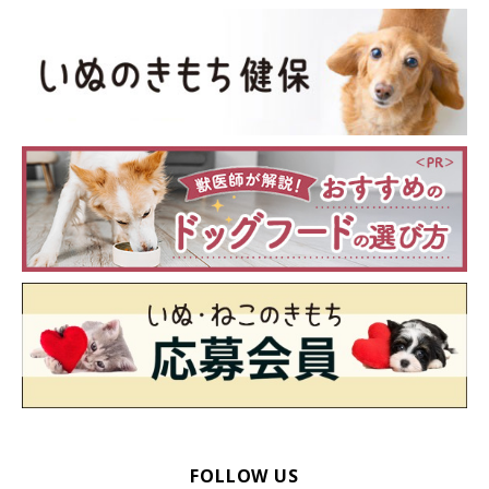
「基本的に、犬は
排泄する場所と寝床を分ける生き物
です。トイ
レで寝ている場合は、トイレという認識が明確ではなく、
排泄の
失敗につながる可能性
もあります。
寝床とトイレをきっちり使い分けるトイレトレーニングが終了す
るまで、下記のような対策をするとよいでしょう。
・トイレと寝床のエリアを分ける
・トイレと寝床の行き来を飼い主さんが調整してあげる
ぜひ試してみてくださいね」
（監修：いぬのきもち獣医師相談室 獣医師・岡本りさ先生）
いぬのきもちWEB MAGAZINE『トイレトレーの上で寝るのが好き
な犬に関するアンケート』
FOLLOW US
※飼い主さんがご自身の体験を回答したものです。