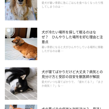
愛犬が暑い季節に急にごはんを食べなくなったり残
「冷たくて気持ち良いのか、暑くなる時期によく寝ていま
してしまうのは …
した。寝床は夏用のひんやりマットにしていても、なぜか
トイレのトレーの上で寝てました」
「小さいときに、暑いときはよく寝ていたのを覚えていま
犬が冷たい場所を探して眠るのはな
す。体を冷やしたりするのに……かと」
ぜ？ ひんやりした場所を好む理由と注
意点
「2才くらいまでは、よく寝てました。とくに暑い夏。ベ
暑い季節になると犬がひんやりしている場所に移動
ターッとつかないからいいのかな」
したがるのは暑 …
「生後6カ月くらいまではサークル内からあまり出さなか
ったので、端っこのトイレトレーの上で寝てました。暑い
時期だったので、そこがよかったのかも」
犬が寝てばかりだけど大丈夫？病気との
見分け方と受診の目安を獣医師が解説
「生後10カ月のころにうちに来て、1カ月ぐらいは気がつ
愛犬がいつも寝てばかりで、「疲れてる？」「まさ
か病気！？」な …
くとトイレトレーの上に寝そべっていた。メッシュのカバ
ーが冷たくて気持ちがいいのかもしれないと思い、メッシ
ュカバーを外したら寝なくなったような気がします」
犬の夏バテの症状と対処法は？ 見逃し