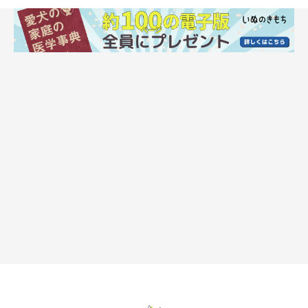
に愛犬の写真を見せて「飼育可能かどうか？」と尋ね、はっきり
と否定されなかったこともあり、Aさんはこの物件の賃貸契約を
結ぶことに。ところが、入居後にやはり大型犬とは暮らせないと
わかり、退去することになりました。
Aさん側は、契約時の重要事項説明で「ペット飼育可です」とだ
けの説明で、飼育制限に関する規約の説明はなく「大型犬と暮ら
せるものと思い契約をした」などと主張し、仲介手数料や引っ越
し費用などの損害賠償を求めて、仲介業者を相手どり、裁判を起
こしました。