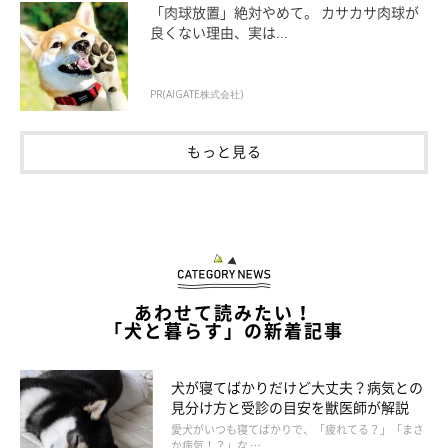
「肉球放置」絶対やめて。 カサカサ肉球が
良くない理由、実は...
PR(AIGATE株式会社)
もっと見る
あわせて読みたい！
「犬と暮らす」の新着記事
犬が寝てばかりだけど大丈夫？病気との
イラスト／macco
見分け方と受診の目安を獣医師が解説
愛犬がいつも寝てばかりで、「疲れてる？」「まさ
か病気！？」な …