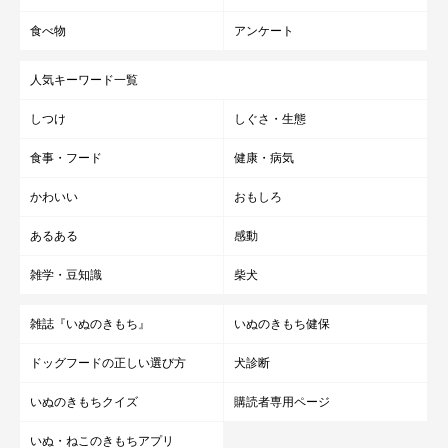
食べ物
アンケート
人気キーワード一覧
しつけ
しぐさ・生態
食事・フード
健康・病気
かわいい
おもしろ
あるある
感動
雑学・豆知識
柴犬
雑誌『いぬのきもち』
いぬのきもち健保
ドッグフードの正しい選び方
犬診断
いぬのきもちクイズ
購読者専用ページ
いぬ・ねこのきもちアプリ