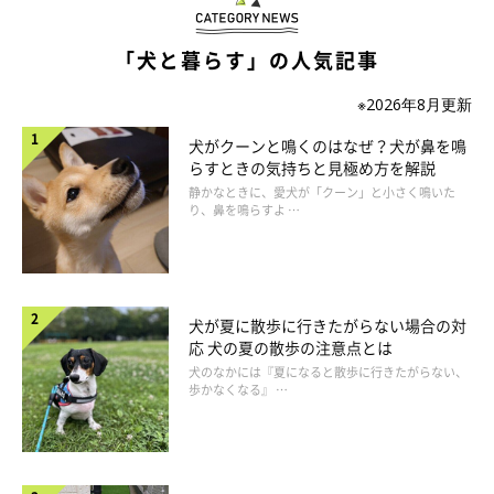
「犬と暮らす」の人気記事
※2026年8月更新
犬がクーンと鳴くのはなぜ？犬が鼻を鳴
らすときの気持ちと見極め方を解説
静かなときに、愛犬が「クーン」と小さく鳴いた
り、鼻を鳴らすよ …
飼育可能物件であっても、必ず管理規約の確認を
裁判では、Aさんの両親は、愛犬が飼育規約の制限を超えたサイ
犬が夏に散歩に行きたがらない場合の対
ズであると認識していること、また、Aさんが署名した重要事項
応 犬の夏の散歩の注意点とは
の書類には、「ペット飼育可」の備考欄に「建物使用細則に基づ
犬のなかには『夏になると散歩に行きたがらない、
歩かなくなる』 …
く」と記載があったことから、仲介業者は飼育制限に関する管理
規約の存在と内容を説明していたと認められ、Aさんの主張は棄
却されました。