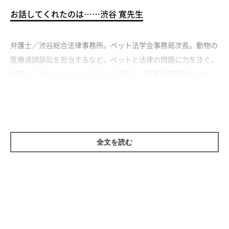
お話してくれたのは……渋谷 寛先生
弁護士／渋谷総合法律事務所。ペット法学会事務局次長。動物の
医療過誤訴訟を担当するなど、ペットと法律の問題に力を注ぐ。
共著に『Q&A ペットのトラブル110番』（民事法研究会）など。
入居したマンションの飼育制限で退去。仲介
全文を読む
業者を訴えた！
ペットの飼育が可能なマンションのはずが……