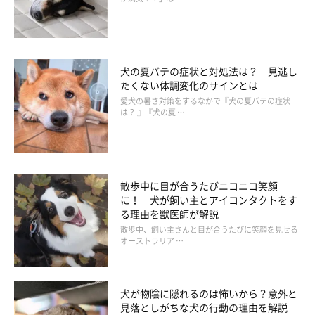
このケースでは「ペット飼育可」と説明されたから少々のサイズ
オーバーは大丈夫だろう、という飼い主さんの思い込みがあった
と推測されます。ペットの飼育が可能なマンションであっても、
飼育できるペットのサイズや頭数などの規定は、物件ごとに異な
犬の夏バテの症状と対処法は？ 見逃し
たくない体調変化のサインとは
ります。契約時には、仲介業者任せにせず、管理規約の内容を飼
愛犬の暑さ対策をするなかで『犬の夏バテの症状
い主さん自身がきちんと確認しておくことで、安心して愛犬と暮
は？ 』『犬の夏 …
らしたいものです。
参考／『いぬのきもち』2017年10月号「ホントにあった犬の事
件簿」（構成・文／豊島由美）
散歩中に目が合うたびニコニコ笑顔
に！ 犬が飼い主とアイコンタクトをす
イラスト／macco
る理由を獣医師が解説
散歩中、飼い主さんと目が合うたびに笑顔を見せる
オーストラリア …
犬が物陰に隠れるのは怖いから？意外と
見落としがちな犬の行動の理由を解説