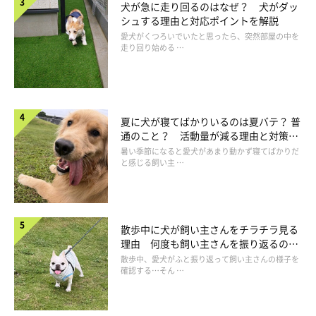
犬が急に走り回るのはなぜ？ 犬がダッ
シュする理由と対応ポイントを解説
愛犬がくつろいでいたと思ったら、突然部屋の中を
走り回り始める …
夏に犬が寝てばかりいるのは夏バテ？ 普
通のこと？ 活動量が減る理由と対策と
は
暑い季節になると愛犬があまり動かず寝てばかりだ
と感じる飼い主 …
散歩中に犬が飼い主さんをチラチラ見る
理由 何度も飼い主さんを振り返るのは
なぜ？
散歩中、愛犬がふと振り返って飼い主さんの様子を
判決は……損害賠償の請求は棄却された
確認する…そん …