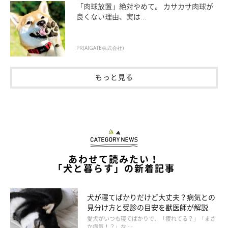
「肉球放置」絶対やめて。 カサカサ肉球が
良くない理由、実は...
PR(AIGATE株式会社)
もっと見る
あわせて読みたい！
「犬と暮らす」の新着記事
いぬのきもち投稿写真ギャラリー
犬が寝てばかりだけど大丈夫？病気との
見分け方と受診の目安を獣医師が解説
なにかに夢中になっていたり、疲れているようなときは、呼んで
愛犬がいつも寝てばかりで、「疲れてる？」「まさ
か病気！？」な …