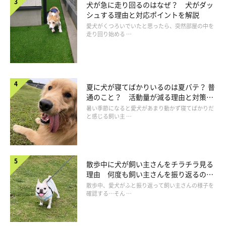
いぬのきもち投稿写真ギャラリー
犬が急に走り回るのはなぜ？ 犬がダッ
シュする理由と対応ポイントを解説
愛犬がくつろいでいたと思ったら、突然部屋の中を
ーー先程、「具合が悪いときには呼んでも来ないことがある」と
走り回り始める …
ありましたが、具合が悪いとき、犬はどんな様子を見せることが
多いですか？
夏に犬が寝てばかりいるのは夏バテ？ 普
通のこと？ 活動量が減る理由と対策と
獣医師：
は
暑い季節になると愛犬があまり動かず寝てばかりだ
と感じる飼い主 …
「たとえば、
食欲が落ちていたり元気がなかったり、あまり動き
たがらない様子がある
場合は具合が悪いサインのこともあると思
います。飼い主さんはよく観察し、必要に応じて病院に連れてい
きましょう」
散歩中に犬が飼い主さんをチラチラ見る
理由 何度も飼い主さんを振り返るのは
なぜ？
散歩中、愛犬がふと振り返って飼い主さんの様子を
確認する…そん …