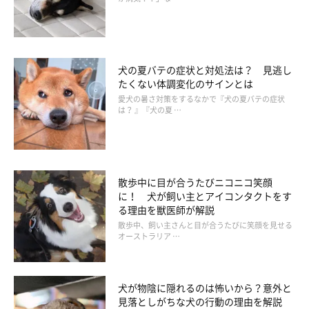
も来ないこともあるようです。その場合はあまり気にする必要は
ないですが、体調不良が原因のときは心配です。
ふだんの愛犬の様子と違うところがないか、飼い主さんは注意し
犬の夏バテの症状と対処法は？ 見逃し
て見てあげるようにしてくださいね。
たくない体調変化のサインとは
愛犬の暑さ対策をするなかで『犬の夏バテの症状
は？ 』『犬の夏 …
（監修：いぬのきもち・ねこのきもち獣医師相談室 担当獣医
師）
散歩中に目が合うたびニコニコ笑顔
に！ 犬が飼い主とアイコンタクトをす
※写真は「いぬ・ねこのきもちアプリ」で投稿されたものです。
る理由を獣医師が解説
※記事と写真に関連性はありませんので予めご了承ください。
散歩中、飼い主さんと目が合うたびに笑顔を見せる
取材・文／sorami
オーストラリア …
犬が物陰に隠れるのは怖いから？意外と
見落としがちな犬の行動の理由を解説