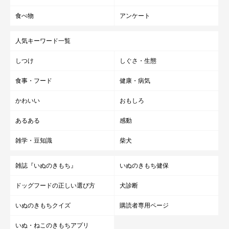
食べ物
アンケート
人気キーワード一覧
しつけ
しぐさ・生態
食事・フード
健康・病気
かわいい
おもしろ
あるある
感動
雑学・豆知識
柴犬
雑誌『いぬのきもち』
いぬのきもち健保
ドッグフードの正しい選び方
犬診断
いぬのきもちクイズ
購読者専用ページ
いぬ・ねこのきもちアプリ