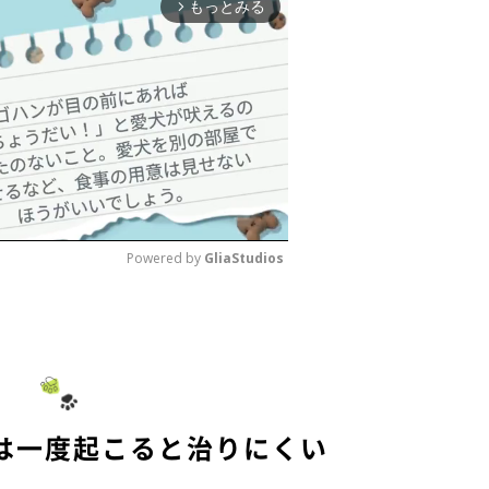
もっとみる
arrow_forward_ios
Powered by 
GliaStudios
M
u
t
e
は一度起こると治りにくい