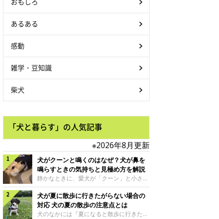
おもしろ
あるある
感動
雑学・豆知識
柴犬
「犬と暮らす」の人気記事
※2026年8月更新
犬がクーンと鳴くのはなぜ？犬が鼻を
鳴らすときの気持ちと見極め方を解説
静かなときに、愛犬が「クーン」と小さく
鳴いたり、鼻を鳴らすような音を出したり
犬が夏に散歩に行きたがらない場合の
することはありませんか？ 大きく吠える
わけではない分、「不安なの？それとも何
対応 犬の夏の散歩の注意点とは
かお願いしているの？」と気になる飼い主
犬のなかには『夏になると散歩に行きたが