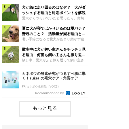
さんもいるかもしれません。今回は、犬が
らない、歩かなくなる』『暑い季節は散歩
クーンと鳴く理由や鼻鳴らしの背景、見極
犬が急に走り回るのはなぜ？ 犬がダ
の気配を察すると涼しい部屋から出ようと
め方と対応のポイントなどについて、いぬ
しない』など散歩に行きたがらないコもい
ッシュする理由と対応ポイントを解説
のきもち獣医師相談室の原 駿太朗先生に
るようです。愛犬の運動をさせてあげたい
愛犬がくつろいでいたと思ったら、突然部
伺いました。クーンと鳴くのはどんな気持
のに、散歩に行きたがらない。このような
屋の中を走り回り始める――そんな様子に
ち？いぬのきもち投稿写真ギャラリー犬が
場合はどう対応すればよいのでしょうか？
夏に犬が寝てばかりいるのは夏バテ？
驚いたことはありませんか？ 急な動きに
クーンと小さく鳴くときは、何らかの感情
「愛犬が夏に散歩に行きたがらない場合の
「何が起きているの？」と戸惑う飼い主さ
普通のこと？ 活動量が減る理由と対
を伝えようとしている場合があると考えら
対応」について、いぬのきもち獣医師相談
んも多いでしょう。落ち着いていたはずな
策とは
暑い季節になると愛犬があまり動かず寝て
れています。大
室の白山さとこ先生に聞きました。Q.夏に
のに、急にスイッチが入ったように見える
ばかりだと感じる飼い主さんはいません
犬の散歩に行くときの注意点は？ いぬの
と不安になることもあります。今回は、犬
散歩中に犬が飼い主さんをチラチラ見
か？その様子に、愛犬が夏バテで疲れてい
きもち投稿写真ギャラリーーー夏に愛犬と
が急に走り回る理由や見極め方などについ
るのか、元気がないのかなど不安に感じる
る理由 何度も飼い主さんを振り返る
散歩に行くときは、どのようなことに注意
て、いぬのきもち獣医師相談室の岡本りさ
方もいるのではないかと思います。 で
のはなぜ？
散歩中、愛犬がふと振り返って飼い主さん
をするとよい
先生に伺いました。犬が急に走り回るのは
は、犬が寝てばかりいるときに対処が必要
の様子を確認する…そんな場面に心当たり
よくある行動？いぬのきもち投稿写真ギャ
かを見極める方法はあるのでしょうか？
はありませんか？ 何度もチラチラ見られ
カネボウの酵素研究がつるすべ肌に導
ラリー犬が突然走り回る行動は、必ずしも
「犬の活動量が夏に減る理由と対策」につ
ると、「何か気になることがあるの？」
く！suisaiの毛穴ケア・角質ケア
珍しいものではないと考えられています。
いて、いぬのきもち獣医師相談室の山口み
「ちゃんと歩けているかな」と不安になる
体にたまったエ
き先生に話を聞きました。Q. 夏に犬の活
ことがあるかもしれません。愛犬が歩きな
PR(カネボウ化粧品｜VOCE)
動量が減る理由は？ いぬのきもち投稿写
がら飼い主さんを振り返るしぐさには、ど
Recommended by
真ギャラリーーー夏に愛犬の活動量が減る
んな気持ちが隠れているのでしょうか。今
と感じる飼い主さんもいるようです。理由
回は、犬が散歩中に飼い主さんを確認する
としてどのようなこ
理由や注意すべきサインの見極めかた、対
もっと見る
応のポイントなどについて、いぬのきもち
獣医師相談室の原 駿太朗先生に伺いまし
た。振り返るのは「確認」や「安心」のサ
イン？いぬのきも