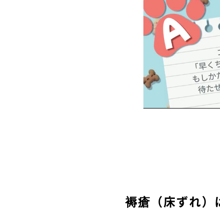
褥瘡（床ずれ）