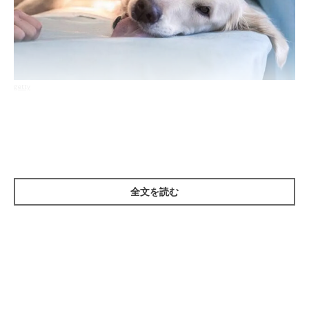
getty
——犬の「胃拡張・胃捻転症候群」とは、どのような病気なので
しょうか？
いぬのきもち獣医師相談室の獣医師（以下、獣医師）：
全文を読む
「胃拡張・胃捻転症候群は、
胃が拡張・捻転したことでショック
状態に陥り、放置すると内臓の壊死や多臓器不全によって、数時
間で命を落とす危険性がある緊急を要する病気
です」
——どのようなことが原因で起こるのでしょうか？