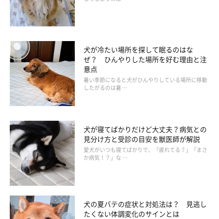
犬が冷たい場所を探して眠るのはな
ぜ？ ひんやりした場所を好む理由と注
意点
暑い季節になると犬がひんやりしている場所に移動
したがるのは暑 …
getty
犬が寝てばかりだけど大丈夫？病気との
——犬の胃拡張・胃捻転症候群の予防のために、飼い主さんが心
見分け方と受診の目安を獣医師が解説
がけたいことはなんでしょうか？
愛犬がいつも寝てばかりで、「疲れてる？」「まさ
か病気！？」な …
獣医師：
「犬の胃拡張・胃捻転症候群を予防するためには、たとえば…
犬の夏バテの症状と対処法は？ 見逃し
たくない体調変化のサインとは
一度に大量の食事を与えず、必要に応じて回数を分けて与