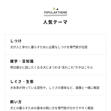
人気テーマ
しつけ
犬が人と幸せに暮らすために必要なしつけを専門家が伝授
getty
雑学・豆知識
明日誰かに話したくなる犬にまつわる”あれこれ”ネタはこちら
命にかかわることもあるという犬の胃拡張・胃捻転症候群。飼い
主さんは予防のためにできることを心がけてみてくださいね。
しぐさ・生態
犬本来が持っている習性や、しぐさの意味など、画像と一緒に解説
（監修：いぬのきもち・ねこのきもち獣医師相談室 担当獣医
師）
飼い方
※記事と写真に関連性はありませんので予めご了承ください。
犬との暮らすための基本の飼い方を専門家が分かりやすく解説
取材・文／柴田おまめ