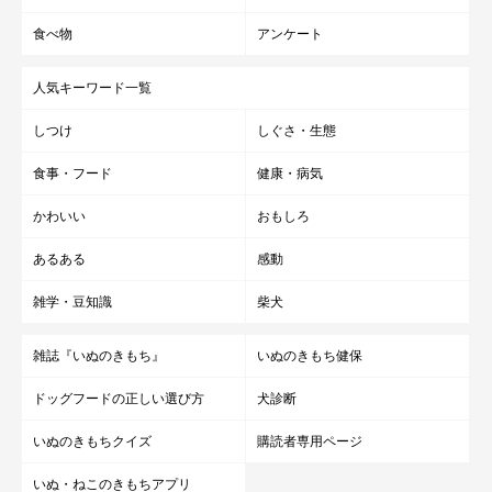
食べ物
アンケート
人気キーワード一覧
しつけ
しぐさ・生態
食事・フード
健康・病気
かわいい
おもしろ
あるある
感動
雑学・豆知識
柴犬
雑誌『いぬのきもち』
いぬのきもち健保
ドッグフードの正しい選び方
犬診断
いぬのきもちクイズ
購読者専用ページ
いぬ・ねこのきもちアプリ