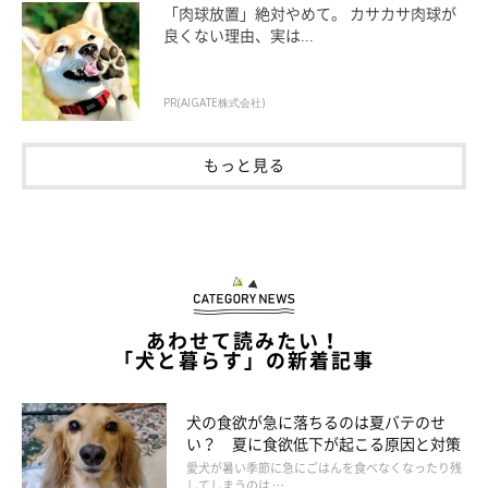
「肉球放置」絶対やめて。 カサカサ肉球が
良くない理由、実は...
PR(AIGATE株式会社)
もっと見る
犬の胃拡張・胃捻転症候群の予防のためにで
あわせて読みたい！
きることは？
「犬と暮らす」の新着記事
犬の食欲が急に落ちるのは夏バテのせ
い？ 夏に食欲低下が起こる原因と対策
愛犬が暑い季節に急にごはんを食べなくなったり残
してしまうのは …