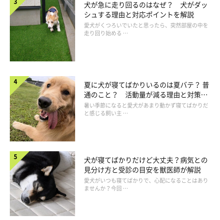
犬が急に走り回るのはなぜ？ 犬がダッ
シュする理由と対応ポイントを解説
獣医師：
愛犬がくつろいでいたと思ったら、突然部屋の中を
走り回り始める …
「アイリッシュ・セターやグレート・デーン、秋田犬などの胸の
深い大型犬や超大型犬は発症しやすいといわれています。
また
『両親が胃拡張・胃捻転症候群を発症したことがある』『1
夏に犬が寝てばかりいるのは夏バテ？ 普
通のこと？ 活動量が減る理由と対策と
日1回の食事を高い台に乗せて食べさせている』『空気を飲み込
は
暑い季節になると愛犬があまり動かず寝てばかりだ
みやすい』『早食いをする』などの因子が重なると、胃拡張・胃
と感じる飼い主 …
捻転症候群が発生しやすい
といわれています。
胃拡張・胃捻転症候群の明確な原因は不明ですが、
異常な胃の運
犬が寝てばかりだけど大丈夫？病気との
動性が関連しており、複数の危険因子が絡んで発症
します」
見分け方と受診の目安を獣医師が解説
愛犬がいつも寝てばかりで、心配になることはあり
ませんか？今回 …