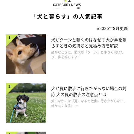
胃拡張・胃捻転症候群になりやすい犬もいる
の？
「犬と暮らす」の人気記事
※2026年8月更新
犬がクーンと鳴くのはなぜ？犬が鼻を鳴
らすときの気持ちと見極め方を解説
静かなときに、愛犬が「クーン」と小さく鳴いた
り、鼻を鳴らすよ …
犬が夏に散歩に行きたがらない場合の対
応 犬の夏の散歩の注意点とは
犬のなかには『夏になると散歩に行きたがらない、
歩かなくなる』 …
getty
——胃拡張・胃捻転症候群になりやすい犬もいるのでしょうか？