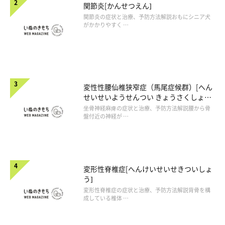
関節炎[かんせつえん]
関節炎の症状と治療、予防方法解説おもにシニア犬
がかかりやすく …
変性性腰仙椎狭窄症（馬尾症候群）[へん
せいせいようせんつい きょうさくしょう
（ばびしょうこうぐん）]
坐骨神経麻痺の症状と治療、予防方法解説腰から骨
盤付近の神経が …
変形性脊椎症[へんけいせいせきついしょ
う]
変形性脊椎症の症状と治療、予防方法解説背骨を構
成している椎体 …