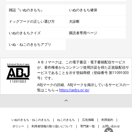
雑誌『いぬのきもち』
いぬのきもち健保
ドッグフードの正しい選び方
犬診断
いぬのきもちクイズ
購読者専用ページ
いぬ・ねこのきもちアプリ
ＡＢＪマークは、この電子書店・電子書籍配信サービス
が、著作権者からコンテンツ使用許諾を得た正規版配信サ
ービスであることを示す登録商標（登録番号 第11091003
号）です。
ABJマークの詳細、ABJマークを掲示しているサービスの一
覧はこちら→
https://aebs.or.jp/
いぬのきもち・ねこのきもち
ねこのきもち
広告掲載
利用規約
ポリシー
利用者情報の取り扱いについて
専門家一覧
お問い合わせ