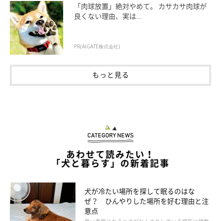
「肉球放置」絶対やめて。 カサカサ肉球が
良くない理由、実は...
犬種によってもかかりやすい病気には違いがあります。愛犬はど
のような病気やケガに注意する必要があるのか把握して、定期的
PR(AIGATE株式会社)
な健診で予防や治療に努めましょう。
もっと見る
（監修：いぬのきもち・ねこのきもち獣医師相談室 担当獣医
師）
※記事と写真に関連性はありませんので予めご了承ください。
取材・文／sorami
あわせて読みたい！
「犬と暮らす」の新着記事
犬が冷たい場所を探して眠るのはな
ぜ？ ひんやりした場所を好む理由と注
意点