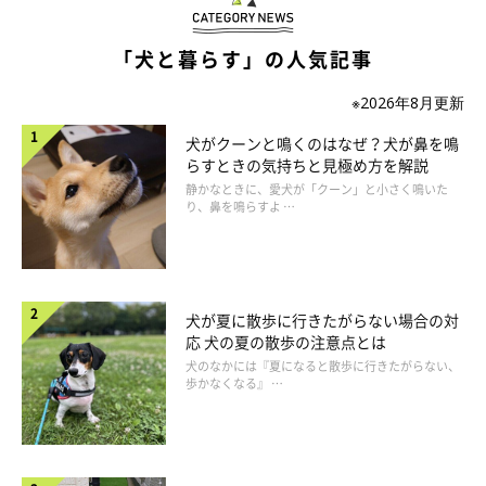
「犬と暮らす」の人気記事
※2026年8月更新
犬がクーンと鳴くのはなぜ？犬が鼻を鳴
らすときの気持ちと見極め方を解説
静かなときに、愛犬が「クーン」と小さく鳴いた
り、鼻を鳴らすよ …
getty
——遺伝や体質による愛犬の病気は、飼い主さんも予防できるこ
とがあればしたいと思います。子犬〜成犬期の愛犬の病気の予防
犬が夏に散歩に行きたがらない場合の対
応 犬の夏の散歩の注意点とは
で、飼い主さんができることはありますか？
犬のなかには『夏になると散歩に行きたがらない、
歩かなくなる』 …
獣医師：
「人の赤ちゃんが定期健診に行くように、
子犬の時期には定期的
に成長具合をかかりつけの獣医師に診てもらい
ましょう。そこで