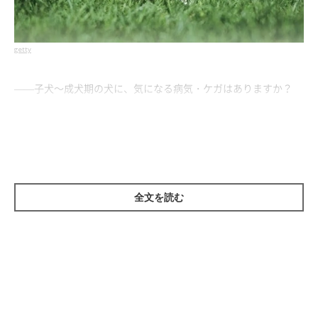
getty
——子犬～成犬期の犬に、気になる病気・ケガはありますか？
いぬのきもち獣医師相談室の獣医師（以下、獣医師）：
「この時期を通して起こる可能性があるのは、
遺伝的な素因や体
質が関係するもの
かと思います。子犬の時期に発症しなくても、
成長期を過ぎてから症状が出ることもあります。
全文を読む
たとえば、
水頭症、門脈シャント、てんかん、膝蓋骨脱臼
などが
あります」
——それぞれどのような病気なのでしょうか？