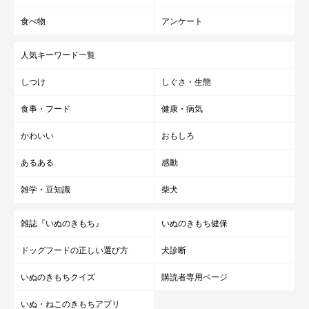
食べ物
アンケート
人気キーワード一覧
しつけ
しぐさ・生態
食事・フード
健康・病気
かわいい
おもしろ
あるある
感動
雑学・豆知識
柴犬
雑誌『いぬのきもち』
いぬのきもち健保
ドッグフードの正しい選び方
犬診断
いぬのきもちクイズ
購読者専用ページ
いぬ・ねこのきもちアプリ