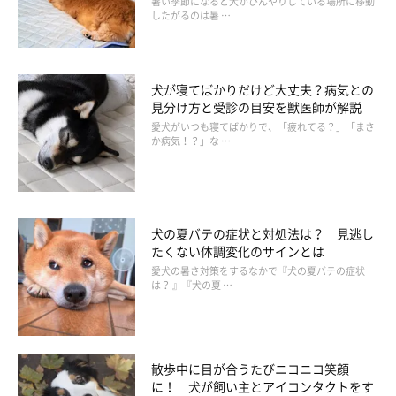
暑い季節になると犬がひんやりしている場所に移動
したがるのは暑 …
犬が寝てばかりだけど大丈夫？病気との
見分け方と受診の目安を獣医師が解説
愛犬がいつも寝てばかりで、「疲れてる？」「まさ
か病気！？」な …
犬の夏バテの症状と対処法は？ 見逃し
たくない体調変化のサインとは
愛犬の暑さ対策をするなかで『犬の夏バテの症状
は？ 』『犬の夏 …
散歩中に目が合うたびニコニコ笑顔
に！ 犬が飼い主とアイコンタクトをす