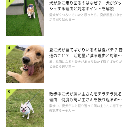
犬が急に走り回るのはなぜ？ 犬がダッ
注意すべきことや、注意すべき病気、その症状を教えてもらえま
シュする理由と対応ポイントを解説
す。
愛犬がくつろいでいたと思ったら、突然部屋の中を
走り回り始める …
もし愛犬に気になる異変があれば、早めに受診しましょう」
夏に犬が寝てばかりいるのは夏バテ？ 普
通のこと？ 活動量が減る理由と対策と
は
暑い季節になると愛犬があまり動かず寝てばかりだ
と感じる飼い主 …
散歩中に犬が飼い主さんをチラチラ見る
理由 何度も飼い主さんを振り返るのは
なぜ？
散歩中、愛犬がふと振り返って飼い主さんの様子を
確認する…そん …
getty