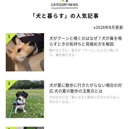
「犬と暮らす」の人気記事
※2026年8月更新
犬がクーンと鳴くのはなぜ？犬が鼻を鳴
らすときの気持ちと見極め方を解説
静かなときに、愛犬が「クーン」と小さく鳴いた
り、鼻を鳴らすよ …
犬の足や爪のお手入れの「勘違いポイント」
犬が夏に散歩に行きたがらない場合の対
応 犬の夏の散歩の注意点とは
ではここからは、犬の足や爪のお手入れの「勘違いポイント」を
犬のなかには『夏になると散歩に行きたがらない、
見ていきましょう。
歩かなくなる』 …
足を拭くときに関節の向きを無視して持ち上げる