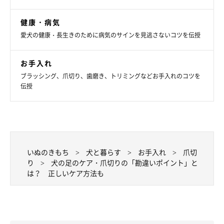
健康・病気
愛犬の健康・長生きのために病気のサインを見逃さないコツを伝授
お手入れ
ブラッシング、爪切り、歯磨き、トリミングなどお手入れのコツを
参考・写真／「いぬのきもち」2021年9月号『カンチガイばかりのお手入れ
伝授
は病気の原因に！ 体のしくみを見てわかるお手入れ』
足拭きをするときは、上の写真のように片手でかかとの下あたり
をやさしく持ち上げ、ぬれたタオルを肉球に押し当てて、汚れを
拭き取ってあげましょう。
いぬのきもち
犬と暮らす
お手入れ
爪切
り
犬の足のケア・爪切りの「勘違いポイント」と
は？ 正しいケア方法も
一方、爪切りは誤って痛みを与えてしまうとお手入れ自体を嫌が
る犬になってしまうため、トリマーなどのプロの手に任せたほう
が安心です。