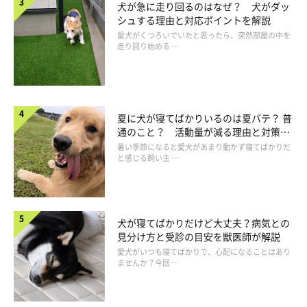
犬が急に走り回るのはなぜ？ 犬がダッ
シュする理由と対応ポイントを解説
愛犬がくつろいでいたと思ったら、突然部屋の中を
走り回り始める …
夏に犬が寝てばかりいるのは夏バテ？ 普
通のこと？ 活動量が減る理由と対策と
は
暑い季節になると愛犬があまり動かず寝てばかりだ
と感じる飼い主 …
犬が寝てばかりだけど大丈夫？病気との
見分け方と受診の目安を獣医師が解説
愛犬がいつも寝てばかりで、心配になることはあり
ませんか？今回 …
参考・写真／「いぬのきもち」2021年9月号『カンチガイばかりのお手入れ
は病気の原因に！ 体のしくみを見てわかるお手入れ』