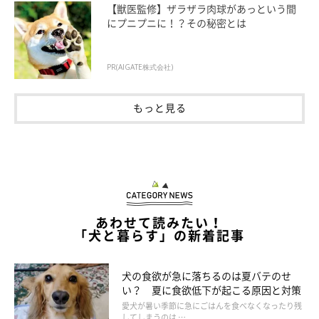
【獣医監修】ザラザラ肉球があっという間
にプニプニに！？その秘密とは
ひざや足先の関節が曲がる向きを気にせずに、飼い主さんがお手
入れをしやすい角度で足を持ち上げると、脱臼や骨折をさせてし
まうことがあります。また、股を後ろから開かせすぎるのも、股
PR(AIGATE株式会社)
関節に痛みを与えるのでやめましょう。
もっと見る
あわせて読みたい！
「犬と暮らす」の新着記事
犬の食欲が急に落ちるのは夏バテのせ
い？ 夏に食欲低下が起こる原因と対策
愛犬が暑い季節に急にごはんを食べなくなったり残
してしまうのは …