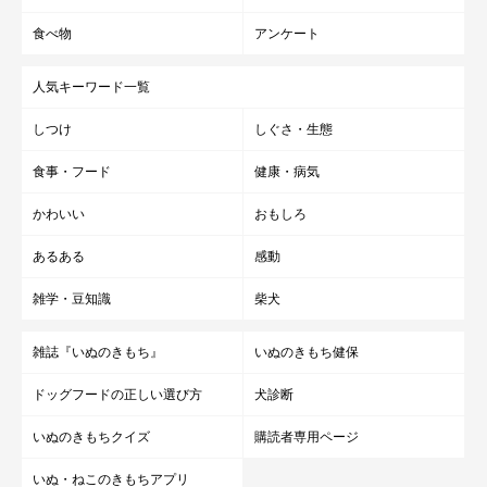
食べ物
アンケート
人気キーワード一覧
しつけ
しぐさ・生態
食事・フード
健康・病気
かわいい
おもしろ
あるある
感動
雑学・豆知識
柴犬
雑誌『いぬのきもち』
いぬのきもち健保
ドッグフードの正しい選び方
犬診断
いぬのきもちクイズ
購読者専用ページ
いぬ・ねこのきもちアプリ