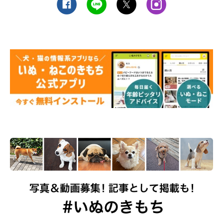
の構造をしっかりと理解し、犬にとってよりよい方法でお手入れ
をしてあげたいですね。
参考・写真／「いぬのきもち」2021年9月号『カンチガイばかり
のお手入れは病気の原因に！ 体のしくみを見てわかるお手入
れ』（監修：獣医師 「石田ようこ犬と猫の歯科クリニック」 院
長 石田陽子先生）
文／kagio
※一部写真はスマホアプリ「いぬ・ねこのきもち」で投稿された
ものです。
※記事と一部写真に関連性はありませんので予めご了承くださ
い。