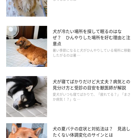
人の爪を切るような感覚で爪切りをする
犬が冷たい場所を探して眠るのはな
ぜ？ ひんやりした場所を好む理由と注
意点
暑い季節になると犬がひんやりしている場所に移動
したがるのは暑 …
犬が寝てばかりだけど大丈夫？病気との
見分け方と受診の目安を獣医師が解説
愛犬がいつも寝てばかりで、「疲れてる？」「まさ
か病気！？」な …
犬の夏バテの症状と対処法は？ 見逃し
たくない体調変化のサインとは