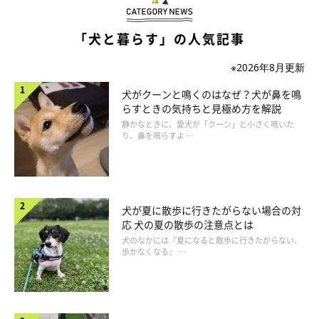
「犬と暮らす」の人気記事
いぬのきもち投稿写真ギャラリー
※2026年8月更新
犬がクーンと鳴くのはなぜ？犬が鼻を鳴
犬のおなかに腹水が溜まった場合は、まず原因を調べてから、そ
らすときの気持ちと見極め方を解説
の原因に対する治療を行う必要があります。
静かなときに、愛犬が「クーン」と小さく鳴いた
り、鼻を鳴らすよ …
また、大量の腹水で犬に苦しい様子がみられる場合は、おなかに
針を刺して水を抜くことがあります。
犬が夏に散歩に行きたがらない場合の対
応 犬の夏の散歩の注意点とは
犬のなかには『夏になると散歩に行きたがらない、
歩かなくなる』 …