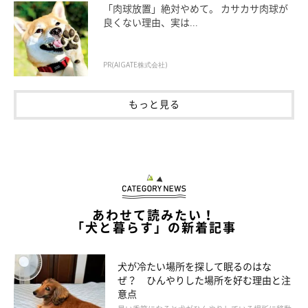
「肉球放置」絶対やめて。 カサカサ肉球が
良くない理由、実は...
PR(AIGATE株式会社)
もっと見る
いぬのきもち投稿写真ギャラリー
犬の腹水の異変に気が付くためには、愛犬の日々の観察が欠かせ
あわせて読みたい！
ませんが、犬の外側の見た目からは気がつきにくいといわれてい
「犬と暮らす」の新着記事
ます。
犬が冷たい場所を探して眠るのはな
また、太っているコの場合はもとからおなかが出ているため、お
ぜ？ ひんやりした場所を好む理由と注
意点
なかが膨れていることがわかりにくいです。