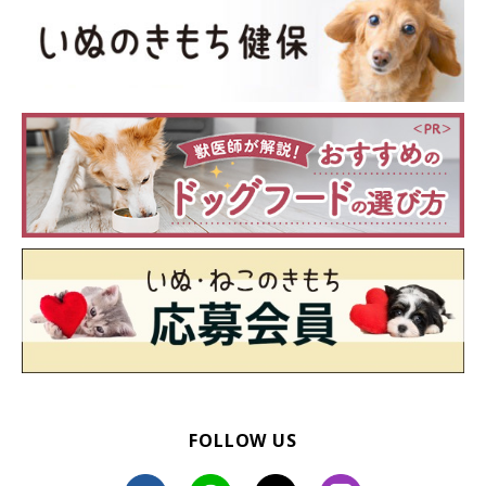
年齢のせいと自己判断しないこと
特に年を重ねた犬は、年のせいで寝ている時間が多いと思いがち
ですが、病気の場合もあります。このため、動物病院で定期的な
検診を受けて、外からでは見えにくい部分を診てもらうようにし
てください。
愛犬のおなかが膨れてきたかな？と感じたら、できるだけ早く獣
医師に相談しましょう。
監修：いぬのきもち獣医師相談室 担当獣医師
取材・文／maki
※写真は「いぬのきもちアプリ」で投稿されたものです
FOLLOW US
※記事と写真に関連性はありませんので予めご了承ください