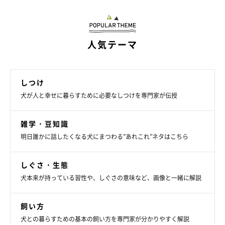
人気テーマ
いぬのきもち投稿写真ギャラリー
しつけ
体重を測る習慣を
犬が人と幸せに暮らすために必要なしつけを専門家が伝授
犬の腹水に気が付くためには、日頃から体重を測る習慣をつけて
雑学・豆知識
おくと、早めに気がつける可能性があります。
明日誰かに話したくなる犬にまつわる”あれこれ”ネタはこちら
痩せてきていてあまり食べていないのに体重がある、むしろ体重
しぐさ・生態
が増えているといった場合は腹水を疑う必要もあるでしょう。
犬本来が持っている習性や、しぐさの意味など、画像と一緒に解説
飼い方
犬との暮らすための基本の飼い方を専門家が分かりやすく解説