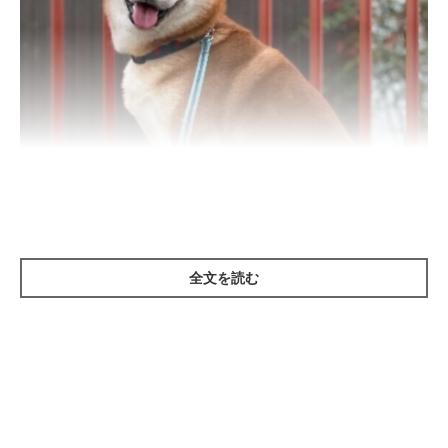
全文を読む
いぬのきもち投稿写真ギャラリー
犬の腹水とは、犬のおなかに水がたくさんたまっている状態
のこ
とをいいます。腹水が起こる原因としては、
心疾患
、
肝疾患
、
腫
瘍
、
栄養失調
、
腹膜炎
などが挙げられます。