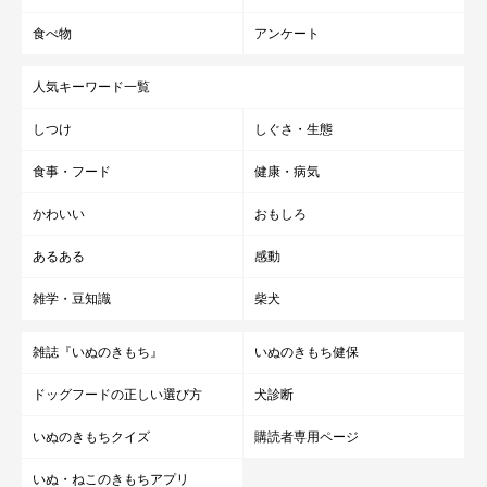
食べ物
アンケート
人気キーワード一覧
しつけ
しぐさ・生態
食事・フード
健康・病気
かわいい
おもしろ
あるある
感動
雑学・豆知識
柴犬
雑誌『いぬのきもち』
いぬのきもち健保
ドッグフードの正しい選び方
犬診断
いぬのきもちクイズ
購読者専用ページ
いぬ・ねこのきもちアプリ