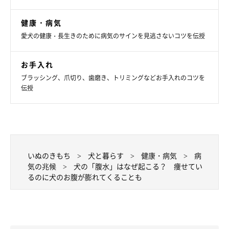
健康・病気
愛犬の健康・長生きのために病気のサインを見逃さないコツを伝授
お手入れ
ブラッシング、爪切り、歯磨き、トリミングなどお手入れのコツを
伝授
いぬのきもち
犬と暮らす
健康・病気
病
動物病院を受診すること
気の兆候
犬の「腹水」はなぜ起こる？ 痩せてい
るのに犬のお腹が膨れてくることも
多くの場合では、犬の腹水が起こる前に腹水以外の症状がみられ
ます。もし、愛犬の調子が悪ければ動物病院を受診してくださ
い。