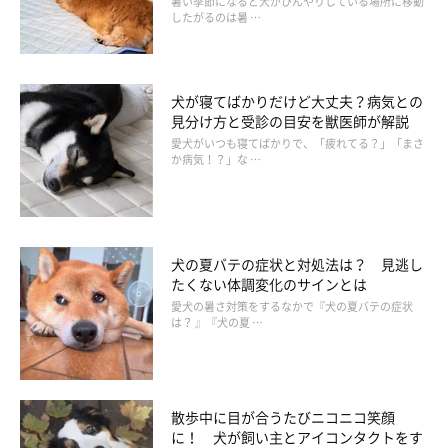
暑い季節になると犬がひんやりしている場所に移動
したがるのは暑 …
一般的に、腹水の症状がみられる犬は痩せてきている状態である
ことが多く、背骨が目立っているのにおなかが大きく見えるよう
になります。しかし、そこまで腹水がたまっているときは、病気
犬が寝てばかりだけど大丈夫？病気との
見分け方と受診の目安を獣医師が解説
が進行している状態だといえるでしょう。
愛犬がいつも寝てばかりで、「疲れてる？」「まさ
か病気！？」な …
犬の夏バテの症状と対処法は？ 見逃し
たくない体調変化のサインとは
愛犬の暑さ対策をするなかで『犬の夏バテの症状
は？ 』『犬の夏 …
散歩中に目が合うたびニコニコ笑顔
に！ 犬が飼い主とアイコンタクトをす