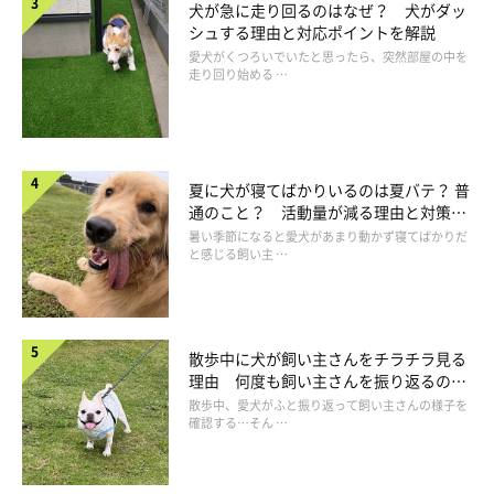
犬が急に走り回るのはなぜ？ 犬がダッ
シュする理由と対応ポイントを解説
愛犬がくつろいでいたと思ったら、突然部屋の中を
走り回り始める …
夏に犬が寝てばかりいるのは夏バテ？ 普
通のこと？ 活動量が減る理由と対策と
犬の腹水は気がつきにくいことが多い
は
暑い季節になると愛犬があまり動かず寝てばかりだ
と感じる飼い主 …
散歩中に犬が飼い主さんをチラチラ見る
理由 何度も飼い主さんを振り返るのは
なぜ？
散歩中、愛犬がふと振り返って飼い主さんの様子を
確認する…そん …