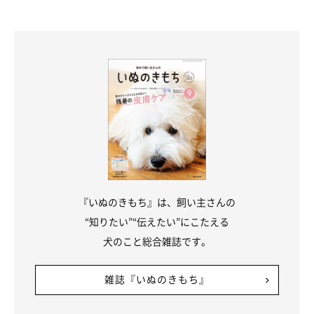
——犬におやつを与える際も、肥満などの影響を考えると注意し
たいですね。
岡本先生：
「そうですね。コミュニケーションの一環としてや、何かのご褒
美として、おやつを用いることはよいことです。
ただ、おやつを与えなくても総合栄養食を与えていれば栄養は足
りるので、与えなくても問題はありません。日頃からおやつの与
えすぎには注意しましょう。
『いぬのきもち』は、飼い主さんの
“知りたい”“伝えたい”にこたえる
また、人の食べ物をそのまま犬に共有することは、犬の体を考え
犬のこと総合雑誌です。
ると塩分などが心配ですし、しつけの面からも好ましくない対応
ですので、やめましょう」
雑誌『いぬのきもち』