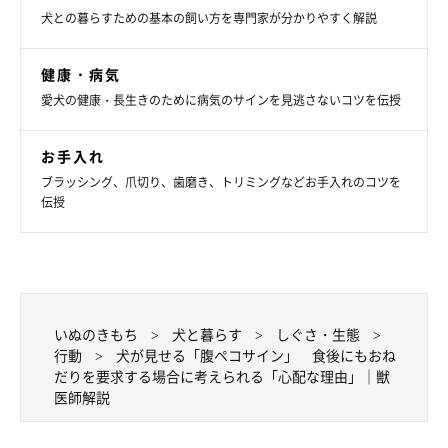
ような理由が考えられますか？
犬との暮らすための基本の飼い方を専門家が分かりやすく解説
岡本先生：
健康・病気
「病気などの原因がなく食べたいアピールをする場合には、人の
愛犬の健康・長生きのために病気のサインを見逃さないコツを伝授
食べているものが美味しそうで欲しがっていたり、他に楽しみが
ないから食べたい、というケースだと考えられます。
お手入れ
ブラッシング、爪切り、歯磨き、トリミングなどお手入れのコツを
伝授
おなかが空いているアピールをするたびに何か与えてしまうと、
要求がエスカレートしたり、余分なカロリー摂取によって肥満に
なってしまう
ことがあります。
健康面だけでなく、しつけの点からも、アピールにそのまま応え
いぬのきもち
犬と暮らす
しぐさ・生態
るのはお勧めしません。遊んであげたりなでてあげるなど、フー
行動
犬が見せる「腹ペコサイン」 食後にもおね
だりを要求する場合に考えられる「心配な理由」｜獣
ドを与える以外のことをして、愛犬の満足感を高める工夫をする
医師解説
とよいでしょう」