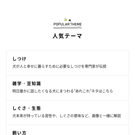
人気テーマ
しつけ
犬が人と幸せに暮らすために必要なしつけを専門家が伝授
雑学・豆知識
明日誰かに話したくなる犬にまつわる”あれこれ”ネタはこちら
いぬのきもち投稿写真ギャラリー
しぐさ・生態
犬本来が持っている習性や、しぐさの意味など、画像と一緒に解説
——ごはんの量や与え方に問題がなく、病気が原因ではない場
合、食後に腹ペコサインを見せておねだりしてくるのには、どの
飼い方