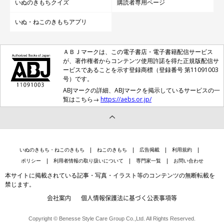
いぬのきもちクイズ
購読者専用ページ
いぬ・ねこのきもちアプリ
ＡＢＪマークは、この電子書店・電子書籍配信サービス
が、著作権者からコンテンツ使用許諾を得た正規版配信サ
ービスであることを示す登録商標（登録番号 第11091003
号）です。
ABJマークの詳細、ABJマークを掲示しているサービスの一
覧はこちら→
https://aebs.or.jp/
いぬのきもち・ねこのきもち
ねこのきもち
広告掲載
利用規約
ポリシー
利用者情報の取り扱いについて
専門家一覧
お問い合わせ
本サイトに掲載されている記事・写真・イラスト等のコンテンツの無断転載を
禁じます。
会社案内
個人情報保護法に基づく公表事項等
Copyright © Benesse Style Care Group Co.,Ltd. All Rights Reserved.