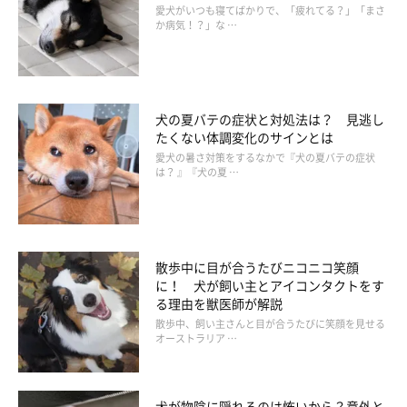
内のコルチゾールが増えることで、多食傾向に）
愛犬がいつも寝てばかりで、「疲れてる？」「まさ
か病気！？」な …
ステロイドの内服薬で病気の治療をしているとき
痴呆など頭蓋内疾患がある場合
犬の夏バテの症状と対処法は？ 見逃し
糖尿病を患っている場合（糖尿病になるとインスリンが足
たくない体調変化のサインとは
りず、上手く栄養が取り込めないため、多食傾向に）
愛犬の暑さ対策をするなかで『犬の夏バテの症状
は？ 』『犬の夏 …
などの原因があるのかもしれません。
病気で多食傾向が見られるコは、多飲多尿の症状も同時に見られ
散歩中に目が合うたびニコニコ笑顔
に！ 犬が飼い主とアイコンタクトをす
る場合が多いです。
食事量だけではなく飲水量も普段から気にか
る理由を獣医師が解説
けておくと、病気のサインに気がつきやすい
です」
散歩中、飼い主さんと目が合うたびに笑顔を見せる
オーストラリア …
犬が物陰に隠れるのは怖いから？意外と