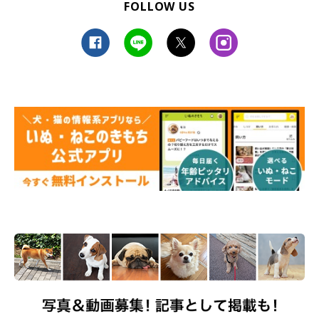
FOLLOW US
愛犬が飼い主さんに腹ペコサインを見せるのにはどのような理由
があるのか、飼い主さんはよく見てあげるようにしましょう。
病気が原因で多食傾向になることもあるので、気になる飼い主さ
んはかかりつけの獣医師に相談してみてください。
（監修：いぬのきもち獣医師相談室 獣医師・岡本りさ先生）
※写真はスマホアプリ「いぬ・ねこのきもち」で投稿されたもの
です。
※記事と写真に関連性はありませんので予めご了承ください。
取材・文／柴田おまめ