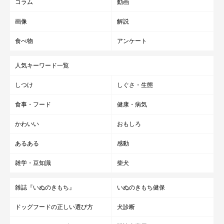
コラム
動画
画像
解説
食べ物
アンケート
人気キーワード一覧
しつけ
しぐさ・生態
食事・フード
健康・病気
かわいい
おもしろ
あるある
感動
雑学・豆知識
柴犬
雑誌『いぬのきもち』
いぬのきもち健保
ドッグフードの正しい選び方
犬診断