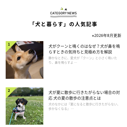
いぬのきもち投稿写真ギャラリー
「犬と暮らす」の人気記事
——犬がおなかが空いているサインを見せたとき、どのようなこ
※2026年8月更新
とに注意する必要がありますか？
犬がクーンと鳴くのはなぜ？犬が鼻を鳴
らすときの気持ちと見極め方を解説
岡本先生：
静かなときに、愛犬が「クーン」と小さく鳴いた
り、鼻を鳴らすよ …
「犬が腹ペコサインを見せる場合に、まずは…
フードの量や与え方に問題はないか
犬が夏に散歩に行きたがらない場合の対
体型に問題はないか
応 犬の夏の散歩の注意点とは
犬のなかには『夏になると散歩に行きたがらない、
病気はないか
歩かなくなる』 …
といったことを見ないといけません。たとえば、もし犬が痩せて