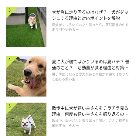
いるようだったら、栄養不足から欲しがっている可能性もありま
犬が急に走り回るのはなぜ？ 犬がダッ
す」
シュする理由と対応ポイントを解説
愛犬がくつろいでいたと思ったら、突然部屋の中を
走り回り始める …
ごはんを食べたあとで腹ペコサインを見せるのは、病気
のことも？
夏に犬が寝てばかりいるのは夏バテ？ 普
通のこと？ 活動量が減る理由と対策と
は
暑い季節になると愛犬があまり動かず寝てばかりだ
と感じる飼い主 …
散歩中に犬が飼い主さんをチラチラ見る
理由 何度も飼い主さんを振り返るのは
なぜ？
散歩中、愛犬がふと振り返って飼い主さんの様子を
確認する…そん …