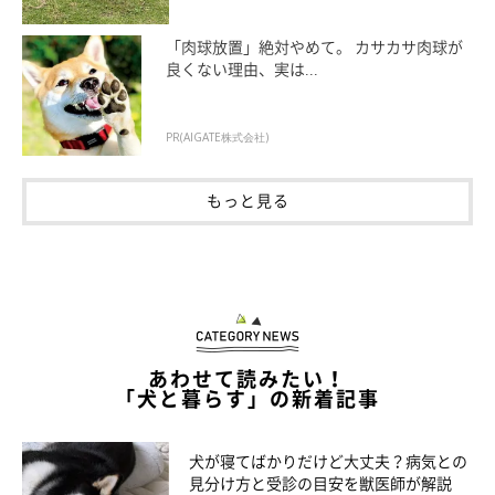
「肉球放置」絶対やめて。 カサカサ肉球が
良くない理由、実は...
PR(AIGATE株式会社)
いぬのきもち投稿写真ギャラリー
もっと見る
——ごはんを食べたあとで空腹ではないはずなのに、おなかが空
いているようなサインを見せることもあるのでしょうか？
岡本先生：
あわせて読みたい！
「その場合もあるでしょう。たとえば、病気の影響で多食傾向が
「犬と暮らす」の新着記事
見られる例としては…
犬が寝てばかりだけど大丈夫？病気との
クッシング症候群を患っている場合（ホルモンの病気。体
見分け方と受診の目安を獣医師が解説