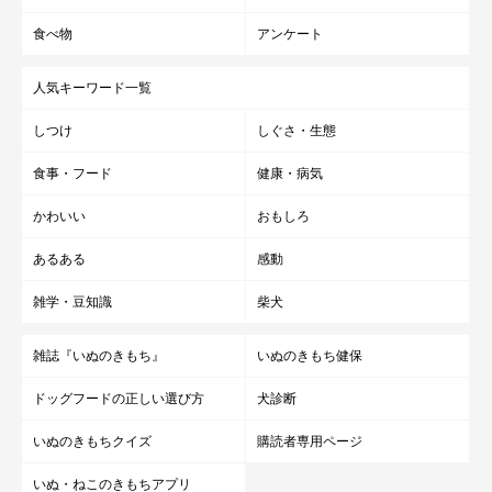
食べ物
アンケート
人気キーワード一覧
しつけ
しぐさ・生態
食事・フード
健康・病気
かわいい
おもしろ
あるある
感動
雑学・豆知識
柴犬
雑誌『いぬのきもち』
いぬのきもち健保
ドッグフードの正しい選び方
犬診断
いぬのきもちクイズ
購読者専用ページ
いぬ・ねこのきもちアプリ