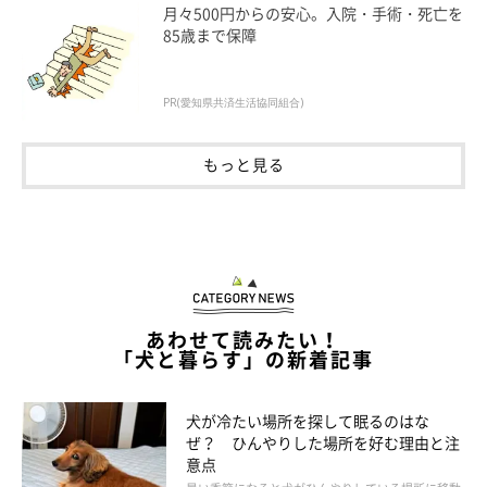
月々500円からの安心。入院・手術・死亡を
85歳まで保障
病的な原因がなくストレスなどで体をかく場合は、可能であれば
犬をストレスの対象から遠ざけたり、関わる時間を減らす、もし
くは慣らすなどの対処
をしてみてください」
PR(愛知県共済生活協同組合)
もっと見る
あわせて読みたい！
「犬と暮らす」の新着記事
犬が冷たい場所を探して眠るのはな
ぜ？ ひんやりした場所を好む理由と注
意点