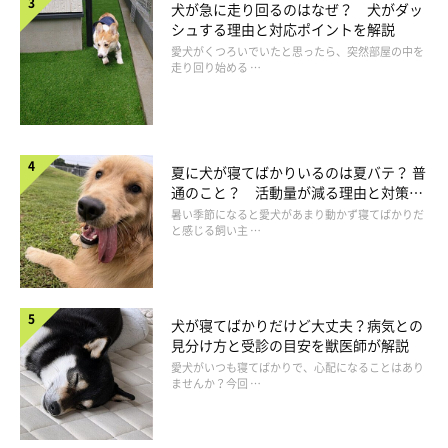
犬が急に走り回るのはなぜ？ 犬がダッ
シュする理由と対応ポイントを解説
愛犬がくつろいでいたと思ったら、突然部屋の中を
走り回り始める …
夏に犬が寝てばかりいるのは夏バテ？ 普
通のこと？ 活動量が減る理由と対策と
いぬのきもち投稿写真ギャラリー
は
暑い季節になると愛犬があまり動かず寝てばかりだ
と感じる飼い主 …
——病的な理由もあれば、ストレスなどによる転位行動で体をか
くことがあるようですが、それぞれどのように対処すればよいで
しょうか？
犬が寝てばかりだけど大丈夫？病気との
見分け方と受診の目安を獣医師が解説
愛犬がいつも寝てばかりで、心配になることはあり
岡本先生：
ませんか？今回 …
「まずは、
病的な原因の鑑別
が必要になります。かいてる頻度や
時間、部位などの記録をつけて、動物病院を受診しましょう。