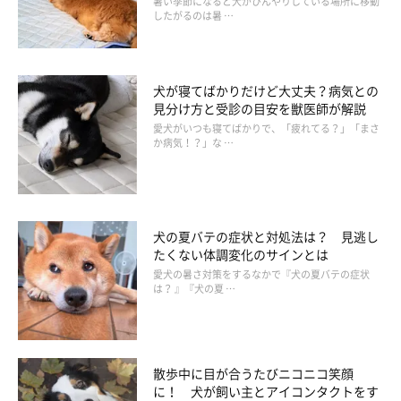
暑い季節になると犬がひんやりしている場所に移動
したがるのは暑 …
犬のストレスサインに気づくには？
犬が寝てばかりだけど大丈夫？病気との
見分け方と受診の目安を獣医師が解説
愛犬がいつも寝てばかりで、「疲れてる？」「まさ
か病気！？」な …
犬の夏バテの症状と対処法は？ 見逃し
たくない体調変化のサインとは
愛犬の暑さ対策をするなかで『犬の夏バテの症状
は？ 』『犬の夏 …
散歩中に目が合うたびニコニコ笑顔
に！ 犬が飼い主とアイコンタクトをす