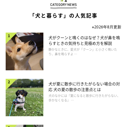
「犬と暮らす」の人気記事
※2026年8月更新
犬がクーンと鳴くのはなぜ？犬が鼻を鳴
らすときの気持ちと見極め方を解説
静かなときに、愛犬が「クーン」と小さく鳴いた
犬が体をかく場合の対処法は？
り、鼻を鳴らすよ …
犬が夏に散歩に行きたがらない場合の対
応 犬の夏の散歩の注意点とは
犬のなかには『夏になると散歩に行きたがらない、
歩かなくなる』 …