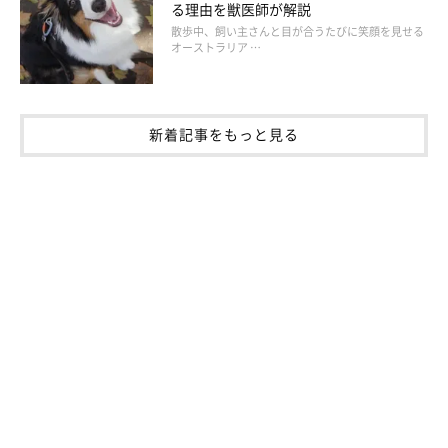
る理由を獣医師が解説
散歩中、飼い主さんと目が合うたびに笑顔を見せる
オーストラリア …
いぬのきもち投稿写真ギャラリー
——犬のストレスサインに気づくために、飼い主さんが意識した
新着記事をもっと見る
いことはなんでしょうか？
岡本先生：
「愛犬の性格だけでなく、
愛犬が苦手に感じるものや状況なども
把握しておく
とよいでしょう。その上で、
ストレスを感じにくい
環境を整えてあげる
ことが大切です。
また、
苦手な状況に少しずつでも慣れるように、無理をさせずに
練習する
ことを心がけてみるとよいでしょう」