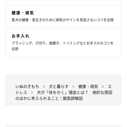
犬が体をかくのには、かゆみや神経症状などの病的な原因のこと
健康・病気
もあれば、ストレスなどによる転位行動として見られることがあ
愛犬の健康・長生きのために病気のサインを見逃さないコツを伝授
るようです。
お手入れ
愛犬がどのような原因で体をかいているのか、飼い主さんはよく
ブラッシング、爪切り、歯磨き、トリミングなどお手入れのコツを
観察してみてください。そして、まずは病的な原因が考えられる
伝授
のかどうか、動物病院で診察を受けるようにしましょう。
（監修：いぬのきもち獣医師相談室 獣医師・岡本りさ先生）
※写真は「ねこのきもち投稿写真ギャラリー」にご投稿いただい
たものです。
いぬのきもち
犬と暮らす
健康・病気
ス
トレス
犬が「体をかく」理由とは？ 病的な原因
※記事と写真に関連性はありませんので予めご了承ください
のほかに考えられること｜獣医師解説
取材・文／柴田おまめ