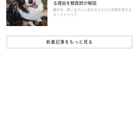
る理由を獣医師が解説
長時間いることは、ワンちゃんにとって大きなストレスに。ま
散歩中、飼い主さんと目が合うたびに笑顔を見せる
た、体にも悪影響になりかねないので、体の大きさに合ったスペ
オーストラリア …
ースを確保しましょう。
新着記事をもっと見る