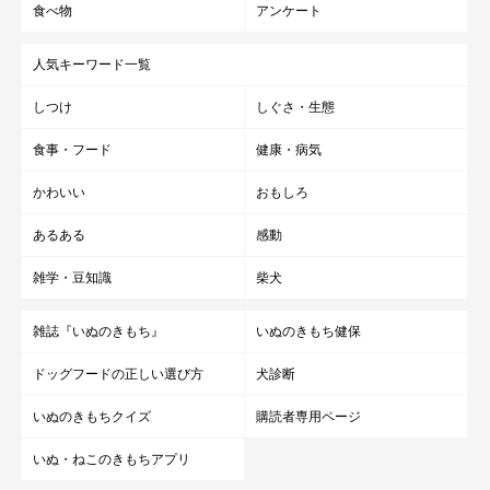
ってしまうから。
食べ物
アンケート
「留守番のご褒美」というのは犬には伝わりませんので、何もあ
人気キーワード一覧
げないでおきましょう。
しつけ
しぐさ・生態
食事・フード
健康・病気
これらのことが、留守番中に犬を不安にさせてしまう飼い主さん
の行動です。愛犬を思う気持ちが裏目に出てしまっては意味があ
かわいい
おもしろ
りません。
あるある
感動
雑学・豆知識
柴犬
ここで紹介した7つのことを参考にして、愛犬が心地よく留守番
できるように工夫してあげてくださいね！
雑誌『いぬのきもち』
いぬのきもち健保
ドッグフードの正しい選び方
犬診断
出典／「初めて飼い主さんのいぬのきもち」2016年6月号『前後
の飼い主さんの対応と環境で差がつく 愛犬を安心させる留守
いぬのきもちクイズ
購読者専用ページ
番 不安にさせる留守番』
いぬ・ねこのきもちアプリ
文／サモ江戸