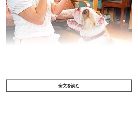
全文を読む
https://pet.benesse.ne.jp/topics/dog/vapes18_201705.html
洗濯物を干して、メイクをして……といった風に出かける前の行
動がワンパターンだと、犬は飼い主さんの留守を察して不安にな
ることも。「メイクしても出かけない」などあえてパターンを崩