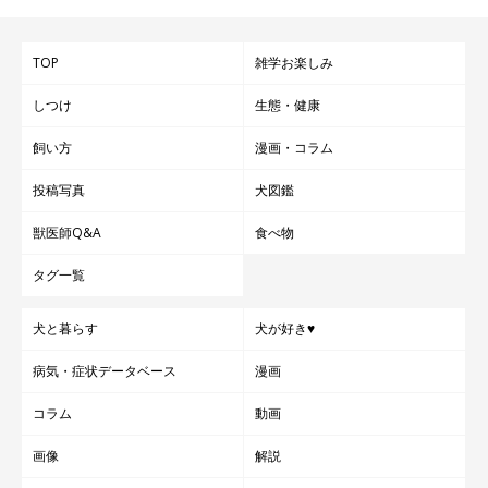
TOP
雑学お楽しみ
しつけ
生態・健康
飼い方
漫画・コラム
投稿写真
犬図鑑
獣医師Q&A
食べ物
タグ一覧
犬と暮らす
犬が好き♥
いぬのきもちweb
病気・症状データベース
漫画
また、留守番のご褒美におやつをあげるなどの行動もよくありま
コラム
動画
せん。というのも、いつもご褒美をあげていると、留守番中にそ
画像
解説
れが待ち遠しくなってしまい、犬が興奮して不安定な気持ちにな