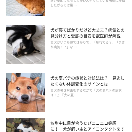
暑い季節になると犬がひんやりしている場所に移動
したがるのは暑 …
【4】狭いサークルで長時間留守番させる
犬が寝てばかりだけど大丈夫？病気との
見分け方と受診の目安を獣医師が解説
愛犬がいつも寝てばかりで、「疲れてる？」「まさ
か病気！？」な …
犬の夏バテの症状と対処法は？ 見逃し
たくない体調変化のサインとは
愛犬の暑さ対策をするなかで『犬の夏バテの症状
は？ 』『犬の夏 …
いぬのきもちweb
散歩中に目が合うたびニコニコ笑顔
狭くて体を動かせなかったり、伸ばせなかったりするサークルに
に！ 犬が飼い主とアイコンタクトをす