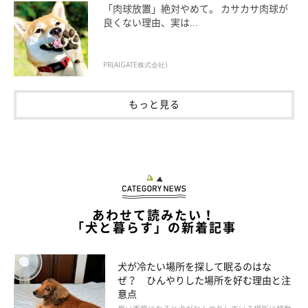
「肉球放置」絶対やめて。 カサカサ肉球が
しかしその行動は、「一体今から何が起こるの？」と愛犬を不安
良くない理由、実は...
にさせてしまう可能性があります。申し訳なく感じる必要はあり
ません。明るく出かけましょう！
PR(AIGATE株式会社)
もっと見る
あわせて読みたい！
「犬と暮らす」の新着記事
犬が冷たい場所を探して眠るのはな
ぜ？ ひんやりした場所を好む理由と注
意点