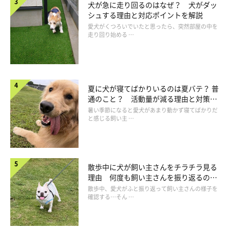
犬が急に走り回るのはなぜ？ 犬がダッ
シュする理由と対応ポイントを解説
愛犬がくつろいでいたと思ったら、突然部屋の中を
走り回り始める …
夏に犬が寝てばかりいるのは夏バテ？ 普
通のこと？ 活動量が減る理由と対策と
は
暑い季節になると愛犬があまり動かず寝てばかりだ
と感じる飼い主 …
散歩中に犬が飼い主さんをチラチラ見る
いぬのきもちweb
理由 何度も飼い主さんを振り返るのは
なぜ？
散歩中、愛犬がふと振り返って飼い主さんの様子を
「留守番させて申し訳ない」という罪悪感から、ワンちゃんに
確認する…そん …
「ゴメンね」と言って出かける飼い主さんもいるのでは？