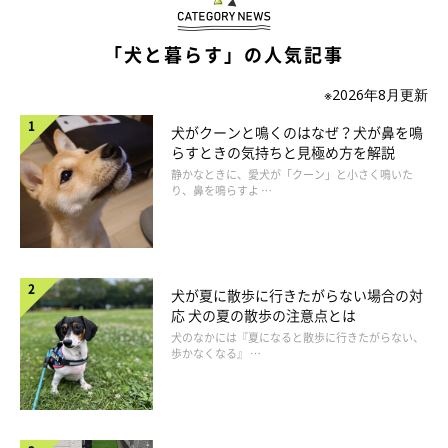
れ合いは避けましょう。
「犬と暮らす」の人気記事
※2026年8月更新
犬がクーンと鳴くのはなぜ？犬が鼻を鳴
らすときの気持ちと見極め方を解説
静かなときに、愛犬が「クーン」と小さく鳴いた
り、鼻を鳴らすよ …
犬が夏に散歩に行きたがらない場合の対
応 犬の夏の散歩の注意点とは
犬のなかには『夏になると散歩に行きたがらない、
歩かなくなる』 …
【3】愛犬に謝りながら出かける