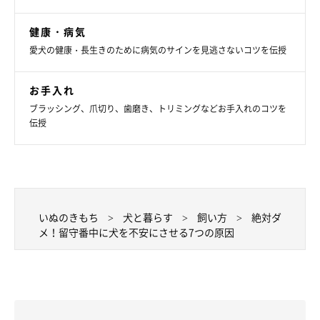
健康・病気
愛犬の健康・長生きのために病気のサインを見逃さないコツを伝授
いぬのきもちweb
お手入れ
犬が退屈しないようにと窓際にサークルを置いて、家の外が見え
ブラッシング、爪切り、歯磨き、トリミングなどお手入れのコツを
るようにする飼い主さんがいますが、これはNG！ 愛犬が見張
伝授
るテリトリーが増えてしまうからです。人や車が外を通るたびに
吠えてしまうワンちゃんも珍しくありません。
また、窓際は夏場には直射日光が当たってしまったり、冬場には
いぬのきもち
犬と暮らす
飼い方
絶対ダ
冷えた外気のせいで寒暖の差が激しくなるため、犬の体にもよく
メ！留守番中に犬を不安にさせる7つの原因
ありません。こうした心配な点があるため、窓のそばでのお留守
番は避けましょう。