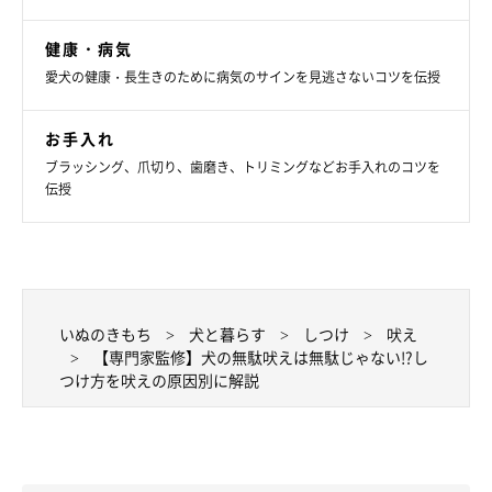
来客やインターフォンが鳴った時などに、一歩進んで上手におや
つなどごほうびを与えることで、練習していくこともおすすめで
健康・病気
す。
愛犬の健康・長生きのために病気のサインを見逃さないコツを伝授
お手入れ
ブラッシング、爪切り、歯磨き、トリミングなどお手入れのコツを
伝授
いぬのきもち
犬と暮らす
しつけ
吠え
【専門家監修】犬の無駄吠えは無駄じゃない!?し
つけ方を吠えの原因別に解説