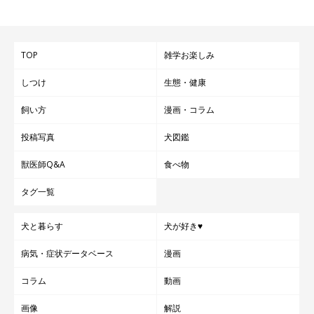
す。住環境や十分な食事に気を配ったり、散歩を欠かさないなど
愛犬にストレスをかけない、感じさせないように配慮しましょ
TOP
雑学お楽しみ
う。
しつけ
生態・健康
飼い方
漫画・コラム
投稿写真
犬図鑑
獣医師Q&A
食べ物
タグ一覧
犬と暮らす
犬が好き♥
病気・症状データベース
漫画
コラム
動画
画像
解説