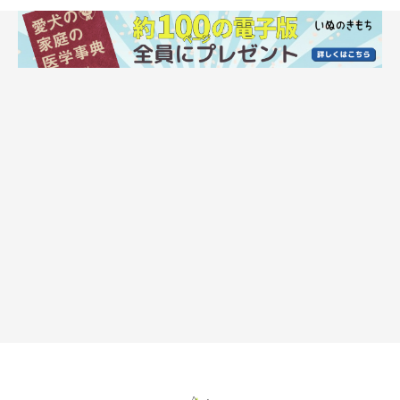
犬が吠える原因としては、
・欲求不満、要求（かまって、散歩に連れてって、遊びたい）
・分離不安（留守番、屋外につなぎっぱなし）
・恐怖（呼び鈴、雷、見知らぬ犬、来客）
・縄張り意識（敷地に誰か入ってきた、窓から誰かの姿が見え
た）
などがあります。
その他にも、痛みや、薬物の影響、認知症、社会的促進（他の犬
につられて）などによっても吠えが誘発されることがあります。
「欲求不満や要求による吠え」の原因と対策
・原因