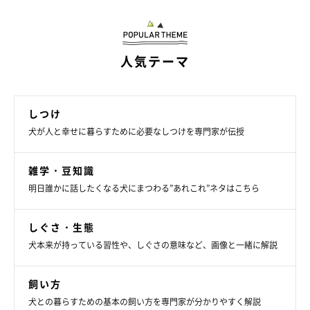
いることもあります。
・対策
人気テーマ
できるならば恐怖をもたらす音や状況に、だんだん慣らしていく
とよいでしょう。飼い主もあまり大きく反応せず、なるべく平然
としていましょう。前述の、リラックスできるスペースを確保
しつけ
し、フォーマットトレーニングができていることが条件となりま
犬が人と幸せに暮らすために必要なしつけを専門家が伝授
す。
雑学・豆知識
縄張り意識、警戒心から吠えている場合には、本能から吠えてい
明日誰かに話したくなる犬にまつわる”あれこれ”ネタはこちら
るので完全に止めさせるのは難しいです。人影が見えないよう窓
にカーテンをかける、インターフォンの音を鳴らさないように対
しぐさ・生態
応するなど警戒心を持たれないような工夫も必要です。
犬本来が持っている習性や、しぐさの意味など、画像と一緒に解説
室内を自由に往来できる環境で育つと、愛犬は部屋全体を自分の
縄張りと思ってしまいます。それを防ぐためにサークルに入れ
飼い方
て、愛犬だけの縄張りを意図的に作ってあげるのも効果的です。
犬との暮らすための基本の飼い方を専門家が分かりやすく解説