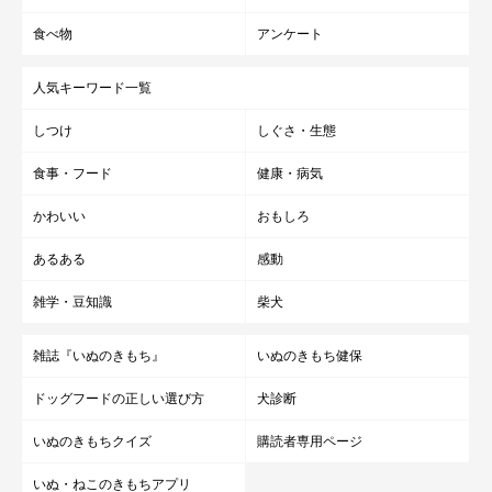
食べ物
アンケート
飼い主さんに関心を向けさせる
人気キーワード一覧
知らない人に向かって吠えてしまう場合は、関心を飼い主さんに
しつけ
しぐさ・生態
向ける工夫をしてみましょう。愛犬の好きなおもちゃを使って気
を引いたり、おやつを上手に使って愛犬の意識を「楽しいこと」
食事・フード
健康・病気
にうまくシフトさせてあげると効果的です。
かわいい
おもしろ
あるある
感動
雑学・豆知識
柴犬
雑誌『いぬのきもち』
いぬのきもち健保
ドッグフードの正しい選び方
犬診断
いぬのきもちクイズ
購読者専用ページ
いぬ・ねこのきもちアプリ