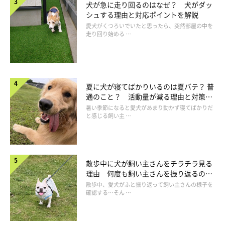
犬が急に走り回るのはなぜ？ 犬がダッ
吠えている間は要求が聞いてもらえないことを教えなければなり
シュする理由と対応ポイントを解説
ません。
愛犬がくつろいでいたと思ったら、突然部屋の中を
走り回り始める …
そして、吠え止んだのを見計らって、そのとき声をかけます。
「かまって」と吠えているときでなく、静かにしているときこそ
かまってやることを忘れてはいけません。まずは愛犬にとっての
夏に犬が寝てばかりいるのは夏バテ？ 普
欲求不満が不当に放置されていないか確認しましょう。十分な散
通のこと？ 活動量が減る理由と対策と
は
暑い季節になると愛犬があまり動かず寝てばかりだ
歩や清潔な環境、飼い主さんからの愛情が十分注がれているか、
と感じる飼い主 …
注意してみてください。決して愛犬の言いなりになる必要はあり
ません。
散歩中に犬が飼い主さんをチラチラ見る
理由 何度も飼い主さんを振り返るのは
なぜ？
散歩中、愛犬がふと振り返って飼い主さんの様子を
確認する…そん …