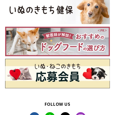
愛犬の生活環境もととのっている、運動不足からのストレスもな
い、それでも吠えてくるとしたら「かまってほしい・遊んでほし
い」などの気持ちから吠えている可能性が高いでしょう。
十分に要求を満たしてあげていても、飼い主さんに要求をする意
味で吠える場合には、徹底して無視を貫きましょう。吠えるのを
鎮めたいからと、おやつを与えたりしておとなしくさせると「吠
えればおやつをもらえるんだ」と愛犬が間違った認識を持ってし
まいます。
例えば、つまらないから構ってほしくて飼い主さんに向かって愛
犬が吠えたら、視線も合わせずにとことん無視します。一見かわ
いそうに感じるかもしれませんが、食事やトイレがきちんとした
環境下であれば心身ともに愛犬は健康に過ごせます。健康で元気
であるからこそ、構ってほしいといった要求で吠えてくることに
FOLLOW US
なります。愛犬がどういう意味で吠えているのか、飼い主さんが