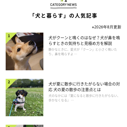
構ってほしい、散歩に連れてってほしい、遊びたいなど、何らか
の欲求不満を解消するために吠えます。飼い主の関心を得ようと
「犬と暮らす」の人気記事
するときに出る吠えと言い換えてもいいでしょう。
※2026年8月更新
犬がクーンと鳴くのはなぜ？犬が鼻を鳴
・対策
らすときの気持ちと見極め方を解説
吠えるたびにその要求に応えたり、根負けして結局言いなりにな
静かなときに、愛犬が「クーン」と小さく鳴いた
ったりするようでは吠えやむことはありません。それどころか余
り、鼻を鳴らすよ …
計にひどい状態になることもあります。
このような場面で頻繁に吠えをするようなコは、飼い主さんとの
犬が夏に散歩に行きたがらない場合の対
関係を基本的に見直す必要があります。何事も自分の思うとおり
応 犬の夏の散歩の注意点とは
になると思わせないこと、家族みんなで一定の対応をするよう申
犬のなかには『夏になると散歩に行きたがらない、
歩かなくなる』 …
し合わせておくことなどを、念頭に置いてください。
おねだり吠えが始まったら徹底的に無視するか、クレートやハウ
スに入れたり、部屋にいる家族全員が部屋から出てしまうなど、