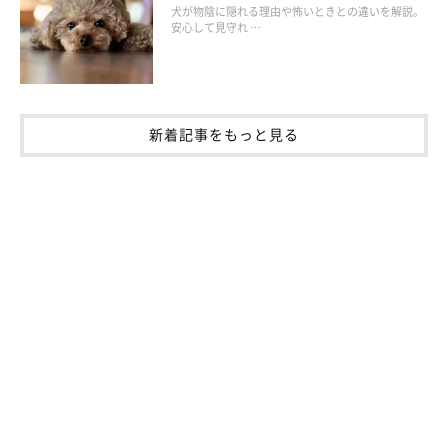
ったんリセットされる効果が期待できます。
犬が物陰に隠れる理由や怖いときとの違いを解説。
安心して見守れ …
外出の際も、鍵の音、コートなどを羽織る、バッグを持つなどの
一連の「外出を思わせる行動」を、外出しない時もランダムに行
いいます。外出の際は逆にいつもの行動をとらない、外出の際も
新着記事をもっと見る
帰宅の際も特に声掛けをしないなどの工夫をして、分離不安を克
服していきましょう。
「恐怖による吠え」の原因と対策
・原因
花火や雷といった大きな音、インターフォン（来客）や窓の外の
人影、外で会うほかの犬などに対して恐怖から吠えかかることで
す。他に縄張り意識や警戒感で吠えることもあります。同じよう
な状況で吠えていても、原因はそれぞれに違うか、まじりあって