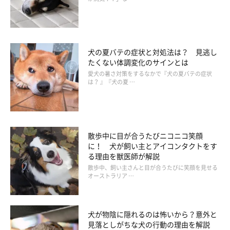
大きく依存してしまうようになることです。
・対策
まずはそのコの精神的な自立を図ります。大きな広い部屋に放さ
犬の夏バテの症状と対処法は？ 見逃し
れているときは、クレートやハウスなどお気に入りのスペースを
たくない体調変化のサインとは
愛犬の暑さ対策をするなかで『犬の夏バテの症状
作ってやり、そこで十分な時間を過ごせるようにしましょう。ゆ
は？ 』『犬の夏 …
ったりくつろいでいるようであれば、環境音楽などの心地よい音
楽を聞かせてもよいでしょう。これはリラックスシグナルとい
い、ある決まった音楽を聞かせることで、いつものリラックス状
態に誘導することが期待できます。犬の関心が、おもちゃや一人
散歩中に目が合うたびニコニコ笑顔
に！ 犬が飼い主とアイコンタクトをす
遊びにも向くようになったら、しっかりと褒めてあげてくださ
る理由を獣医師が解説
い。
散歩中、飼い主さんと目が合うたびに笑顔を見せる
オーストラリア …
その他、フォーマットトレーニングと呼ばれるアイコンタクト、
オスワリ、マテ、フセなどの訓練をしましょう。これらの指示を
犬が物陰に隠れるのは怖いから？意外と
きちんと守れるように教えることで、落ち着かない精神状態がい
見落としがちな犬の行動の理由を解説