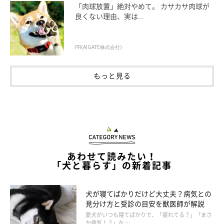
「肉球放置」絶対やめて。 カサカサ肉球が
良くない理由、実は...
PR(AIGATE株式会社)
もっと見る
「分離不安」の原因と対策
・原因
あわせて読みたい！
愛犬と飼い主さんとの距離が適切でないために、少しの間でも飼
「犬と暮らす」の新着記事
い主さんが視界から消えると不安になり、吠えたり、排泄や破壊
行動に出ることです。これは、生後3か月くらいまでの間に構築
犬が寝てばかりだけど大丈夫？病気との
するべき社会化が十分できていなかったり、飼い主さんとの必要
見分け方と受診の目安を獣医師が解説
以上な密着や過度の甘やかしの結果、愛犬の精神が飼い主さんに
愛犬がいつも寝てばかりで、「疲れてる？」「まさ
か病気！？」な …