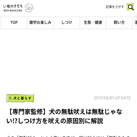
記事をさがす
TOP
雑学お楽しみ
しつけ
生態・健康
飼い方
犬と暮らす
2019/08/01
UP DATE
【専門家監修】犬の無駄吠えは無駄じゃな
い!?しつけ方を吠えの原因別に解説