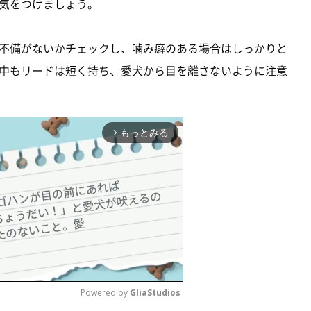
気をつけましょう。
不備がないかチェックし、噛み癖のある場合はしっかりと
中もリードは短く持ち、愛犬から目を離さないように注意
もっとみる
arrow_forward_ios
Powered by 
GliaStudios