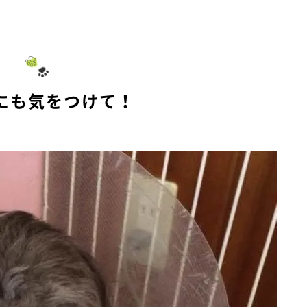
M
u
t
e
にも気をつけて！