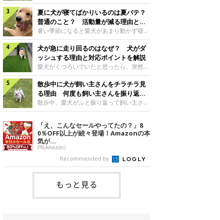
さんもいるかもしれません。今回は、犬が
らない、歩かなくなる』『暑い季節は散歩
クーンと鳴く理由や鼻鳴らしの背景、見極
夏に犬が寝てばかりいるのは夏バテ？
の気配を察すると涼しい部屋から出ようと
め方と対応のポイントなどについて、いぬ
しない』など散歩に行きたがらないコもい
普通のこと？ 活動量が減る理由と対
のきもち獣医師相談室の原 駿太朗先生に
るようです。愛犬の運動をさせてあげたい
策とは
暑い季節になると愛犬があまり動かず寝て
伺いました。クーンと鳴くのはどんな気持
のに、散歩に行きたがらない。このような
ばかりだと感じる飼い主さんはいません
ち？いぬのきもち投稿写真ギャラリー犬が
場合はどう対応すればよいのでしょうか？
犬が急に走り回るのはなぜ？ 犬がダ
か？その様子に、愛犬が夏バテで疲れてい
クーンと小さく鳴くときは、何らかの感情
「愛犬が夏に散歩に行きたがらない場合の
るのか、元気がないのかなど不安に感じる
ッシュする理由と対応ポイントを解説
を伝えようとしている場合があると考えら
対応」について、いぬのきもち獣医師相談
方もいるのではないかと思います。 で
愛犬がくつろいでいたと思ったら、突然部
れています。大
室の白山さとこ先生に聞きました。Q.夏に
は、犬が寝てばかりいるときに対処が必要
屋の中を走り回り始める――そんな様子に
犬の散歩に行くときの注意点は？ いぬの
かを見極める方法はあるのでしょうか？
散歩中に犬が飼い主さんをチラチラ見
驚いたことはありませんか？ 急な動きに
きもち投稿写真ギャラリーーー夏に愛犬と
「犬の活動量が夏に減る理由と対策」につ
「何が起きているの？」と戸惑う飼い主さ
る理由 何度も飼い主さんを振り返る
散歩に行くときは、どのようなことに注意
いて、いぬのきもち獣医師相談室の山口み
んも多いでしょう。落ち着いていたはずな
のはなぜ？
散歩中、愛犬がふと振り返って飼い主さん
をするとよい
き先生に話を聞きました。Q. 夏に犬の活
のに、急にスイッチが入ったように見える
の様子を確認する…そんな場面に心当たり
動量が減る理由は？ いぬのきもち投稿写
と不安になることもあります。今回は、犬
はありませんか？ 何度もチラチラ見られ
「え、こんなセールやってたの？」8
真ギャラリーーー夏に愛犬の活動量が減る
が急に走り回る理由や見極め方などについ
ると、「何か気になることがあるの？」
0％OFF以上が続々登場！Amazonの本
と感じる飼い主さんもいるようです。理由
て、いぬのきもち獣医師相談室の岡本りさ
「ちゃんと歩けているかな」と不安になる
気が...
としてどのようなこ
先生に伺いました。犬が急に走り回るのは
ことがあるかもしれません。愛犬が歩きな
PR(Amazon)
よくある行動？いぬのきもち投稿写真ギャ
がら飼い主さんを振り返るしぐさには、ど
Recommended by
ラリー犬が突然走り回る行動は、必ずしも
んな気持ちが隠れているのでしょうか。今
珍しいものではないと考えられています。
回は、犬が散歩中に飼い主さんを確認する
体にたまったエ
理由や注意すべきサインの見極めかた、対
もっと見る
応のポイントなどについて、いぬのきもち
獣医師相談室の原 駿太朗先生に伺いまし
た。振り返るのは「確認」や「安心」のサ
イン？いぬのきも