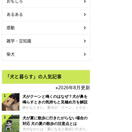
おもしろ
あるある
感動
雑学・豆知識
柴犬
「犬と暮らす」の人気記事
※2026年8月更新
犬がクーンと鳴くのはなぜ？犬が鼻を
鳴らすときの気持ちと見極め方を解説
静かなときに、愛犬が「クーン」と小さく
鳴いたり、鼻を鳴らすような音を出したり
犬が夏に散歩に行きたがらない場合の
することはありませんか？ 大きく吠える
わけではない分、「不安なの？それとも何
対応 犬の夏の散歩の注意点とは
かお願いしているの？」と気になる飼い主
犬のなかには『夏になると散歩に行きたが