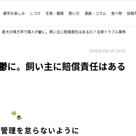
雑学お楽しみ
しつけ
生態・健康
飼い方
漫画・コラム
食べ物
投稿
愛犬の鳴き声で隣人が鬱に。飼い主に賠償責任はあるの？法律トラブル事例
2018/01/30
UP DATE
鬱に。飼い主に賠償責任はある
に管理を怠らないように