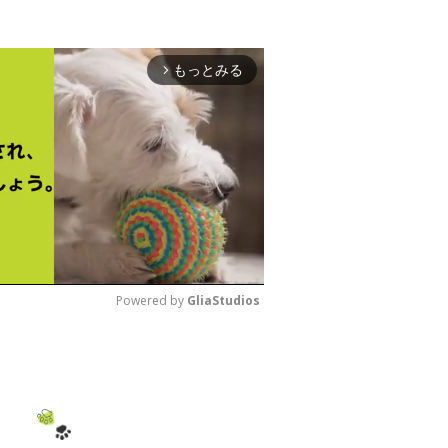
もっとみる
arrow_forward_ios
Powered by 
GliaStudios
M
u
t
e