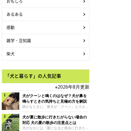
おもしろ
あるある
感動
雑学・豆知識
柴犬
「犬と暮らす」の人気記事
※2026年8月更新
犬がクーンと鳴くのはなぜ？犬が鼻を
鳴らすときの気持ちと見極め方を解説
静かなときに、愛犬が「クーン」と小さく
鳴いたり、鼻を鳴らすような音を出したり
犬が夏に散歩に行きたがらない場合の
することはありませんか？ 大きく吠える
わけではない分、「不安なの？それとも何
対応 犬の夏の散歩の注意点とは
かお願いしているの？」と気になる飼い主
犬のなかには『夏になると散歩に行きたが