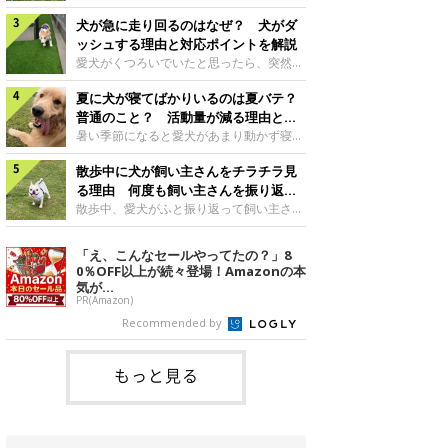
さんもいるかもしれません。今回は、犬が
らない、歩かなくなる』『暑い季節は散歩
クーンと鳴く理由や鼻鳴らしの背景、見極
犬が急に走り回るのはなぜ？ 犬がダ
の気配を察すると涼しい部屋から出ようと
め方と対応のポイントなどについて、いぬ
しない』など散歩に行きたがらないコもい
ッシュする理由と対応ポイントを解説
のきもち獣医師相談室の原 駿太朗先生に
るようです。愛犬の運動をさせてあげたい
愛犬がくつろいでいたと思ったら、突然部
伺いました。クーンと鳴くのはどんな気持
のに、散歩に行きたがらない。このような
屋の中を走り回り始める――そんな様子に
ち？いぬのきもち投稿写真ギャラリー犬が
場合はどう対応すればよいのでしょうか？
夏に犬が寝てばかりいるのは夏バテ？
驚いたことはありませんか？ 急な動きに
クーンと小さく鳴くときは、何らかの感情
「愛犬が夏に散歩に行きたがらない場合の
「何が起きているの？」と戸惑う飼い主さ
普通のこと？ 活動量が減る理由と対
を伝えようとしている場合があると考えら
対応」について、いぬのきもち獣医師相談
んも多いでしょう。落ち着いていたはずな
策とは
暑い季節になると愛犬があまり動かず寝て
れています。大
室の白山さとこ先生に聞きました。Q.夏に
のに、急にスイッチが入ったように見える
ばかりだと感じる飼い主さんはいません
犬の散歩に行くときの注意点は？ いぬの
と不安になることもあります。今回は、犬
散歩中に犬が飼い主さんをチラチラ見
か？その様子に、愛犬が夏バテで疲れてい
きもち投稿写真ギャラリーーー夏に愛犬と
が急に走り回る理由や見極め方などについ
るのか、元気がないのかなど不安に感じる
る理由 何度も飼い主さんを振り返る
散歩に行くときは、どのようなことに注意
て、いぬのきもち獣医師相談室の岡本りさ
方もいるのではないかと思います。 で
のはなぜ？
散歩中、愛犬がふと振り返って飼い主さん
をするとよい
先生に伺いました。犬が急に走り回るのは
は、犬が寝てばかりいるときに対処が必要
の様子を確認する…そんな場面に心当たり
よくある行動？いぬのきもち投稿写真ギャ
かを見極める方法はあるのでしょうか？
はありませんか？ 何度もチラチラ見られ
「え、こんなセールやってたの？」8
ラリー犬が突然走り回る行動は、必ずしも
「犬の活動量が夏に減る理由と対策」につ
ると、「何か気になることがあるの？」
0％OFF以上が続々登場！Amazonの本
珍しいものではないと考えられています。
いて、いぬのきもち獣医師相談室の山口み
「ちゃんと歩けているかな」と不安になる
気が...
体にたまったエ
き先生に話を聞きました。Q. 夏に犬の活
ことがあるかもしれません。愛犬が歩きな
PR(Amazon)
動量が減る理由は？ いぬのきもち投稿写
がら飼い主さんを振り返るしぐさには、ど
Recommended by
真ギャラリーーー夏に愛犬の活動量が減る
んな気持ちが隠れているのでしょうか。今
と感じる飼い主さんもいるようです。理由
回は、犬が散歩中に飼い主さんを確認する
としてどのようなこ
理由や注意すべきサインの見極めかた、対
もっと見る
応のポイントなどについて、いぬのきもち
獣医師相談室の原 駿太朗先生に伺いまし
た。振り返るのは「確認」や「安心」のサ
イン？いぬのきも