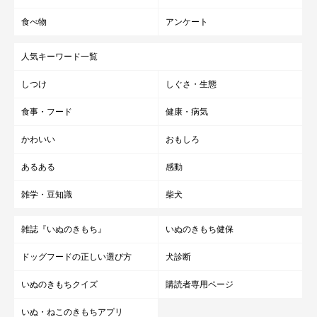
食べ物
アンケート
人気キーワード一覧
しつけ
しぐさ・生態
食事・フード
健康・病気
かわいい
おもしろ
あるある
感動
雑学・豆知識
柴犬
雑誌『いぬのきもち』
いぬのきもち健保
ドッグフードの正しい選び方
犬診断
いぬのきもちクイズ
購読者専用ページ
いぬ・ねこのきもちアプリ