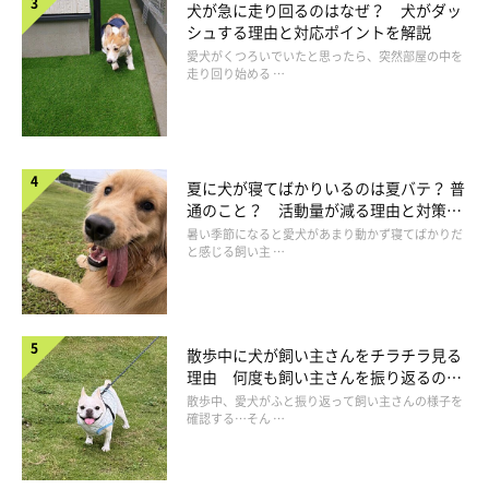
犬が急に走り回るのはなぜ？ 犬がダッ
シュする理由と対応ポイントを解説
愛犬がくつろいでいたと思ったら、突然部屋の中を
走り回り始める …
夏に犬が寝てばかりいるのは夏バテ？ 普
通のこと？ 活動量が減る理由と対策と
は
暑い季節になると愛犬があまり動かず寝てばかりだ
と感じる飼い主 …
犬は寝ながら「覚醒」をする？
散歩中に犬が飼い主さんをチラチラ見る
理由 何度も飼い主さんを振り返るのは
なぜ？
散歩中、愛犬がふと振り返って飼い主さんの様子を
確認する…そん …