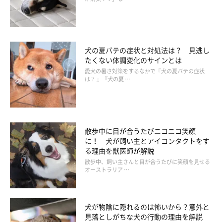
人は90分間隔でノンレム睡眠→レム睡眠を繰り返すのに対し、犬
の夜の睡眠は16分のノンレム睡眠→レム睡眠、そして5分ほど目
を覚ます「覚醒」を繰り返します。人にはない「覚醒」というシ
ステムは、外敵から身を守るために備わったようです。ちなみ
犬の夏バテの症状と対処法は？ 見逃し
たくない体調変化のサインとは
に、犬の睡眠は約8割がレム睡眠だといわれています。
愛犬の暑さ対策をするなかで『犬の夏バテの症状
は？ 』『犬の夏 …
散歩中に目が合うたびニコニコ笑顔
に！ 犬が飼い主とアイコンタクトをす
る理由を獣医師が解説
散歩中、飼い主さんと目が合うたびに笑顔を見せる
オーストラリア …
犬が物陰に隠れるのは怖いから？意外と
見落としがちな犬の行動の理由を解説