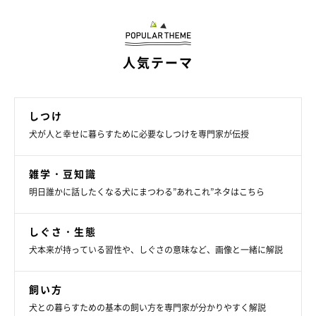
人気テーマ
いぬのきもち投稿写真ギャラリー
しつけ
夢は記憶を整理する過程で見るものですが、犬も人と同じメカニ
犬が人と幸せに暮らすために必要なしつけを専門家が伝授
ズムで夢を見るといわれています。愛犬が寝ているときに、足を
動かしたり吠えるしぐさをしたりしている場面を見たことがあり
雑学・豆知識
ませんか？これは、犬が夢の中の行動を実際にしているからなの
明日誰かに話したくなる犬にまつわる”あれこれ”ネタはこちら
かも。
しぐさ・生態
また人の睡眠中の「夢遊病」や、突然眠ってしまう「ナルコレプ
犬本来が持っている習性や、しぐさの意味など、画像と一緒に解説
シー」などの病気がありますが、これらは犬にも存在します。睡
眠中の様子で気になったことがあれば、獣医師さんに相談してみ
飼い方
ましょう。
犬との暮らすための基本の飼い方を専門家が分かりやすく解説