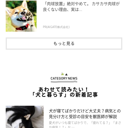
「肉球放置」絶対やめて。 カサカサ肉球が
良くない理由、実は...
PR(AIGATE株式会社)
もっと見る
あわせて読みたい！
いぬのきもち投稿写真ギャラリー
「犬と暮らす」の新着記事
睡眠には、浅い眠りの「レム睡眠」と、深い眠りの「ノンレム睡
犬が寝てばかりだけど大丈夫？病気との
眠」があります。人も犬も、浅い眠りと深い眠りを繰り返しなが
見分け方と受診の目安を獣医師が解説
愛犬がいつも寝てばかりで、「疲れてる？」「まさ
ら眠るのは同じです。
か病気！？」な …