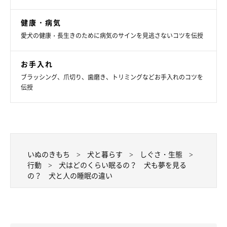
人と犬の睡眠事情。似ているところも多いですが、睡眠時間や
健康・病気
「覚醒」の仕組みなど、異なるところもたくさんありましたね。
愛犬の健康・長生きのために病気のサインを見逃さないコツを伝授
愛犬が眠っている姿を観察してみるのも、おもしろいかもしれま
せん。
お手入れ
ブラッシング、爪切り、歯磨き、トリミングなどお手入れのコツを
伝授
お話を伺った先生／枝村一弥先生（日本大学生物資源科学部獣医
学科教授 博士（獣医学））
参考／「いぬのきもち」2022年8月号『犬は長～く眠るから“睡
眠の質”がすご～く大切です 快眠マッサージつき 真夏の犬の睡眠
のすべて』
いぬのきもち
犬と暮らす
しぐさ・生態
文／東里奈
行動
犬はどのくらい眠るの？ 犬も夢を見る
※写真はスマホアプリ「いぬ・ねこのきもち」で投稿されたもの
の？ 犬と人の睡眠の違い
です。
※記事と写真に関連性はありませんので予めご了承ください。