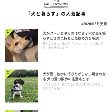
「犬と暮らす」の人気記事
※2026年8月更新
犬がクーンと鳴くのはなぜ？犬が鼻を鳴
いぬのきもち投稿写真ギャラリー
らすときの気持ちと見極め方を解説
静かなときに、愛犬が「クーン」と小さく鳴いた
人は夜間にまとめて睡眠をとりますが、犬は短時間の睡眠をこま
り、鼻を鳴らすよ …
めにとっています。それでも夜間のほうが長く眠る傾向にあり、
21時～4時くらいが、犬がよく眠るゴールデンタイムです。
また、日頃から留守番をする習慣がある犬は、留守番中に長めの
犬が夏に散歩に行きたがらない場合の対
睡眠をとることが多いそう。飼い主さんがいない時間を、うまく
応 犬の夏の散歩の注意点とは
使っているのですね。
犬のなかには『夏になると散歩に行きたがらない、
歩かなくなる』 …