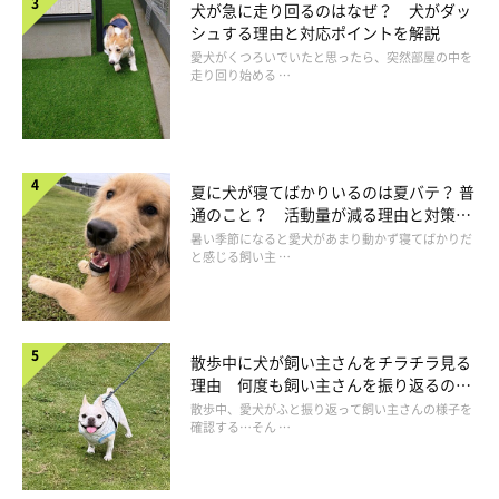
犬が急に走り回るのはなぜ？ 犬がダッ
ーしておく必要があります。
シュする理由と対応ポイントを解説
愛犬がくつろいでいたと思ったら、突然部屋の中を
走り回り始める …
・呼んだら戻ってくる
・ケージやクレートの中で落ち着いて過ごせる
・人や動物を怖がらず、攻撃しない
・家庭以外の場所でも眠れる
夏に犬が寝てばかりいるのは夏バテ？ 普
通のこと？ 活動量が減る理由と対策と
・どこでも飼い主さんの声を聞いて行動できる
は
暑い季節になると愛犬があまり動かず寝てばかりだ
と感じる飼い主 …
上記は一例ですが、これらは「社会化しつけ」と呼ばれ、愛犬が
どんな環境でも順応して過ごせるように必要なしつけなのです。
どんな状況下でも、愛犬が飼い主さんを信じて身を任せてくれる
散歩中に犬が飼い主さんをチラチラ見る
よう、普段からしっかりと信頼関係を築いておきましょう。
理由 何度も飼い主さんを振り返るのは
なぜ？
散歩中、愛犬がふと振り返って飼い主さんの様子を
確認する…そん …