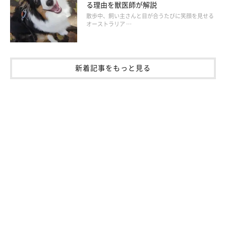
排せつ物の処理方法を間違うと、地域に寄生虫や感染症が蔓延す
る理由を獣医師が解説
散歩中、飼い主さんと目が合うたびに笑顔を見せる
る原因になってしまうこともあります。
オーストラリア …
止まった水洗トイレに流すのは、破損箇所から汚水が噴き出るこ
とがあるのでNGです。
新着記事をもっと見る
ベストなのは、ニオイの出ないタイプのビニール類に密閉し、生
活環境から遠ざけて保管すること。また、避難所でマンホールト
イレが開設されているのなら、そこに流すのも有効です。自宅に
庭がある場合は、穴を掘って排せつ物を埋めてしまう方法でもよ
いでしょう。
適当に捨てたり流したりするのは、絶対にやめましょう。
いつ起こるかわからない、自然災害。安全に避難をするために
は、日頃の準備が不可欠です。愛犬を守りながら、飼い主さん自
身も落ち着いて避難ができるよう、できることから備えておきま
しょう。