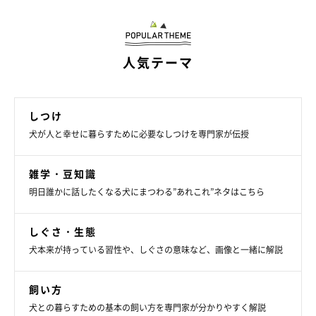
お話を伺った先生／成田司先生（防災士 動物福祉活動家）
参考／「いぬのきもち」2020年9月号『地震、台風、ウイルスに
人気テーマ
備え、ドリル形式でおさらいしよう！ 防災ドリル'20→'21』
文／東里奈
※写真はスマホアプリ「いぬ・ねこのきもち」で投稿されたもの
しつけ
です。
犬が人と幸せに暮らすために必要なしつけを専門家が伝授
※記事と写真に関連性はありませんので予めご了承ください。
雑学・豆知識
明日誰かに話したくなる犬にまつわる”あれこれ”ネタはこちら
しぐさ・生態
犬本来が持っている習性や、しぐさの意味など、画像と一緒に解説
飼い方
犬との暮らすための基本の飼い方を専門家が分かりやすく解説