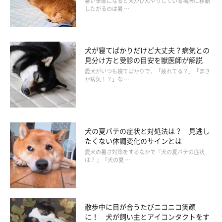
暑い季節になると犬がひんやりしている場所に移動
したがるのは暑 …
犬が寝てばかりだけど大丈夫？病気との
見分け方と受診の目安を獣医師が解説
愛犬がいつも寝てばかりで、「疲れてる？」「まさ
か病気！？」な …
犬の夏バテの症状と対処法は？ 見逃し
たくない体調変化のサインとは
愛犬の暑さ対策をするなかで『犬の夏バテの症状
は？ 』『犬の夏 …
いぬのきもち投稿写真ギャラリー
電気や水道が止まった状態で在宅避難をする場合、愛犬のウンチ
散歩中に目が合うたびニコニコ笑顔
をどうやって処理すればいいかご存じですか？
に！ 犬が飼い主とアイコンタクトをす