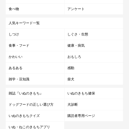
食べ物
アンケート
人気キーワード一覧
しつけ
しぐさ・生態
食事・フード
健康・病気
かわいい
おもしろ
あるある
感動
雑学・豆知識
柴犬
雑誌『いぬのきもち』
いぬのきもち健保
ドッグフードの正しい選び方
犬診断
いぬのきもちクイズ
購読者専用ページ
いぬ・ねこのきもちアプリ