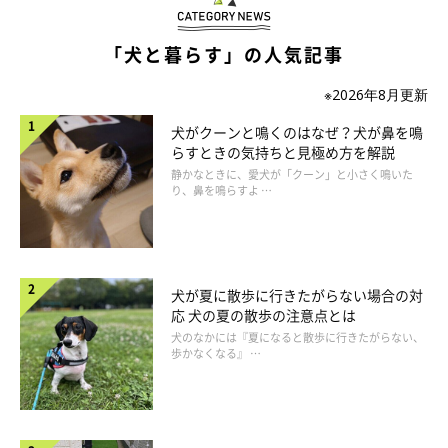
「犬と暮らす」の人気記事
※2026年8月更新
犬がクーンと鳴くのはなぜ？犬が鼻を鳴
らすときの気持ちと見極め方を解説
静かなときに、愛犬が「クーン」と小さく鳴いた
り、鼻を鳴らすよ …
犬が夏に散歩に行きたがらない場合の対
応 犬の夏の散歩の注意点とは
犬のなかには『夏になると散歩に行きたがらない、
歩かなくなる』 …
いぬのきもち投稿写真ギャラリー
避難所生活を想定した場合、ほかの避難者に迷惑をかけず愛犬が
安心して過ごせるように、あらかじめさまざまなしつけをマスタ