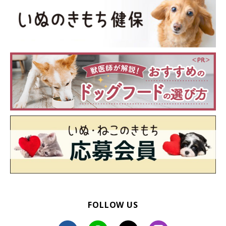
のの用意や、できていないトレーニングにトライしてみてくださ
いね。
お話を伺った方／山梨県 H.N.さん
参考／「いぬのきもち」2022年9月号『本当に必要な防災の備
え』
写真提供／H.N.さん
文／川本央子
FOLLOW US