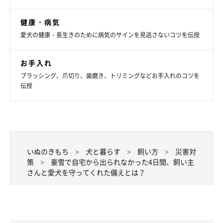
健康・病気
愛犬の健康・長生きのために病気のサインを見逃さないコツを伝授
お手入れ
ブラッシング、爪切り、歯磨き、トリミングなどお手入れのコツを
伝授
●万全な雪への備え
いぬのきもち
犬と暮らす
飼い方
災害対
「役立った防寒用装備や雪かき用具も再度確認し、予備も含めて
策
豪雪で自宅から出られなかった4日間、飼い主
さんと愛犬を守ってくれた備えとは？
準備。スコップも複数種類があるといいです」