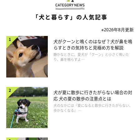
「犬と暮らす」の人気記事
観測史上最深の積雪を記録した朝。一帯は120人ほどの小さな集落のため、
※2026年8月更新
テレビやラジオからの情報もなく、社会から孤立し被災したことを自覚した
そう
犬がクーンと鳴くのはなぜ？犬が鼻を鳴
らすときの気持ちと見極め方を解説
静かなときに、愛犬が「クーン」と小さく鳴いた
届くはずだったドッグフードも豪雪で配達されず、発送元に依頼
り、鼻を鳴らすよ …
して留め置きしてもらった隣県の営業所にピックアップに行けた
のは、家に閉じこめられた日から１週間後。当時預かっていた２
頭も飼い主のもとに戻すことができなかったのでフードが足りな
くなってしまい、隣家に分けてもらったキャットフードでしのい
犬が夏に散歩に行きたがらない場合の対
応 犬の夏の散歩の注意点とは
でいたといいます。とはいえ、４頭の犬たちはいつもと変わりな
犬のなかには『夏になると散歩に行きたがらない、
く家の中で過ごしてくれていたそう。
歩かなくなる』 …
「しつけの仕事をしていることもあり、室内での排泄など、屋内
で過ごすことに慣らしていたのもよかったんだと思います」