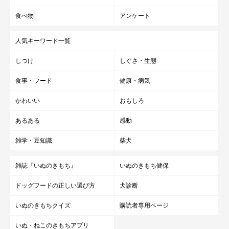
食べ物
アンケート
人気キーワード一覧
しつけ
しぐさ・生態
食事・フード
健康・病気
かわいい
おもしろ
あるある
感動
雑学・豆知識
柴犬
雑誌『いぬのきもち』
いぬのきもち健保
ドッグフードの正しい選び方
犬診断
いぬのきもちクイズ
購読者専用ページ
いぬ・ねこのきもちアプリ