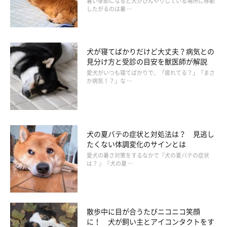
暑い季節になると犬がひんやりしている場所に移動
したがるのは暑 …
犬が寝てばかりだけど大丈夫？病気との
見分け方と受診の目安を獣医師が解説
愛犬がいつも寝てばかりで、「疲れてる？」「まさ
か病気！？」な …
犬の夏バテの症状と対処法は？ 見逃し
たくない体調変化のサインとは
愛犬の暑さ対策をするなかで『犬の夏バテの症状
は？ 』『犬の夏 …
【あってよかった備え】
散歩中に目が合うたびニコニコ笑顔
●室内で排泄する習慣
に！ 犬が飼い主とアイコンタクトをす