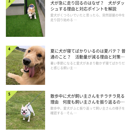
除雪後は、雪が玉のように固まって毛に付着するのを防ぐため、
犬が急に走り回るのはなぜ？ 犬がダッ
シュする理由と対応ポイントを解説
４本の足をカバーするドッグガードを着用させつつ、散歩にも出
愛犬がくつろいでいたと思ったら、突然部屋の中を
ることができるようになりました。
走り回り始める …
「洋服も嫌がらないよう慣らしていたのですが、そういうしつけ
も役立つことを実感しましたね」
夏に犬が寝てばかりいるのは夏バテ？ 普
通のこと？ 活動量が減る理由と対策と
は
暑い季節になると愛犬があまり動かず寝てばかりだ
と感じる飼い主 …
散歩中に犬が飼い主さんをチラチラ見る
理由 何度も飼い主さんを振り返るのは
なぜ？
散歩中、愛犬がふと振り返って飼い主さんの様子を
確認する…そん …