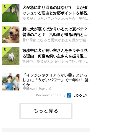
さんもいるかもしれません。今回は、犬が
らない、歩かなくなる』『暑い季節は散歩
クーンと鳴く理由や鼻鳴らしの背景、見極
犬が急に走り回るのはなぜ？ 犬がダ
の気配を察すると涼しい部屋から出ようと
め方と対応のポイントなどについて、いぬ
しない』など散歩に行きたがらないコもい
ッシュする理由と対応ポイントを解説
のきもち獣医師相談室の原 駿太朗先生に
るようです。愛犬の運動をさせてあげたい
愛犬がくつろいでいたと思ったら、突然部
伺いました。クーンと鳴くのはどんな気持
のに、散歩に行きたがらない。このような
屋の中を走り回り始める――そんな様子に
ち？いぬのきもち投稿写真ギャラリー犬が
場合はどう対応すればよいのでしょうか？
夏に犬が寝てばかりいるのは夏バテ？
驚いたことはありませんか？ 急な動きに
クーンと小さく鳴くときは、何らかの感情
「愛犬が夏に散歩に行きたがらない場合の
「何が起きているの？」と戸惑う飼い主さ
普通のこと？ 活動量が減る理由と対
を伝えようとしている場合があると考えら
対応」について、いぬのきもち獣医師相談
んも多いでしょう。落ち着いていたはずな
策とは
暑い季節になると愛犬があまり動かず寝て
れています。大
室の白山さとこ先生に聞きました。Q.夏に
のに、急にスイッチが入ったように見える
ばかりだと感じる飼い主さんはいません
犬の散歩に行くときの注意点は？ いぬの
と不安になることもあります。今回は、犬
散歩中に犬が飼い主さんをチラチラ見
か？その様子に、愛犬が夏バテで疲れてい
きもち投稿写真ギャラリーーー夏に愛犬と
が急に走り回る理由や見極め方などについ
るのか、元気がないのかなど不安に感じる
る理由 何度も飼い主さんを振り返る
散歩に行くときは、どのようなことに注意
て、いぬのきもち獣医師相談室の岡本りさ
方もいるのではないかと思います。 で
のはなぜ？
散歩中、愛犬がふと振り返って飼い主さん
をするとよい
先生に伺いました。犬が急に走り回るのは
は、犬が寝てばかりいるときに対処が必要
の様子を確認する…そんな場面に心当たり
よくある行動？いぬのきもち投稿写真ギャ
かを見極める方法はあるのでしょうか？
はありませんか？ 何度もチラチラ見られ
「イソジン®クリアうがい薬」といっ
ラリー犬が突然走り回る行動は、必ずしも
「犬の活動量が夏に減る理由と対策」につ
ると、「何か気になることがあるの？」
しょに「うがいパワー」で一年中！ 健
珍しいものではないと考えられています。
いて、いぬのきもち獣医師相談室の山口み
「ちゃんと歩けているかな」と不安になる
やか
体にたまったエ
き先生に話を聞きました。Q. 夏に犬の活
ことがあるかもしれません。愛犬が歩きな
PR(iNova｜Hugkum)
動量が減る理由は？ いぬのきもち投稿写
がら飼い主さんを振り返るしぐさには、ど
Recommended by
真ギャラリーーー夏に愛犬の活動量が減る
んな気持ちが隠れているのでしょうか。今
と感じる飼い主さんもいるようです。理由
回は、犬が散歩中に飼い主さんを確認する
としてどのようなこ
理由や注意すべきサインの見極めかた、対
もっと見る
応のポイントなどについて、いぬのきもち
獣医師相談室の原 駿太朗先生に伺いまし
た。振り返るのは「確認」や「安心」のサ
イン？いぬのきも