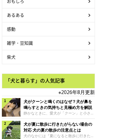
おもしろ
あるある
感動
雑学・豆知識
柴犬
「犬と暮らす」の人気記事
※2026年8月更新
犬がクーンと鳴くのはなぜ？犬が鼻を
鳴らすときの気持ちと見極め方を解説
静かなときに、愛犬が「クーン」と小さく
鳴いたり、鼻を鳴らすような音を出したり
犬が夏に散歩に行きたがらない場合の
することはありませんか？ 大きく吠える
わけではない分、「不安なの？それとも何
対応 犬の夏の散歩の注意点とは
かお願いしているの？」と気になる飼い主
犬のなかには『夏になると散歩に行きたが