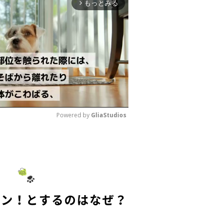
もっとみる
arrow_forward_ios
Powered by 
GliaStudios
M
u
t
e
ーン！とするのはなぜ？