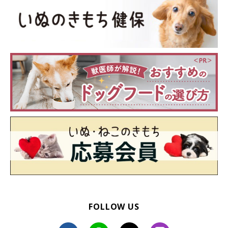
犬が部屋で退屈しているときなど、飼い主さんを横目で見ながら
ペロペロ。飼い主さんの前でばかりなめるのは、なめている姿を
気にかけてかまってくれるのを待っています。同じく、飼い主さ
んへのアピールのために物や飼い主さんの手をなめることもあり
ます。
●どう対処したらいいの？
「なめちゃダメよ」と飼い主さんが反応すると、ますますなめる
ように。ほかの部屋に行くなどして取り合わないようにしたり、
愛犬がなめていないときにしっかり遊んだりかまってあげて満足
させましょう。
いかがでしたか？ 「言葉で体調を表すことができない犬は、体
FOLLOW US
の不調や痛みからくるイライラやストレスが“なめるしぐさ”とし