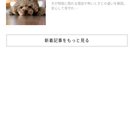
犬が物陰に隠れる理由や怖いときとの違いを解説。
安心して見守れ …
新着記事をもっと見る
不安や緊張、退屈などストレスを感じてペロ
ペロ