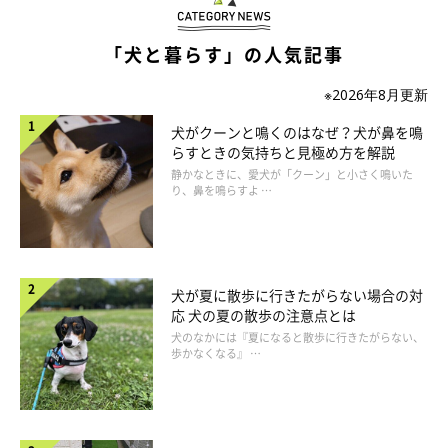
「キレイにしよう」
「犬と暮らす」の人気記事
犬が自分の体を丁寧にペロペロなめるのは、毛づくろいのひとつ
※2026年8月更新
で、キレイ好きな犬によく見られます。体についた水分やオシッ
コをしたあとの陰部、被毛の汚れなどを舌でなめとって清潔を保
犬がクーンと鳴くのはなぜ？犬が鼻を鳴
らすときの気持ちと見極め方を解説
っています。
静かなときに、愛犬が「クーン」と小さく鳴いた
り、鼻を鳴らすよ …
●どう対処したらいいの？
気になる汚れやオシッコが取れたらやめるなら問題ありません。
頻繁になめ続ける場合は、泌尿器系の病気が隠れていることもあ
犬が夏に散歩に行きたがらない場合の対
るので、オシッコの回数や量、血尿や膿などが出ていないか注意
応 犬の夏の散歩の注意点とは
して。
犬のなかには『夏になると散歩に行きたがらない、
歩かなくなる』 …