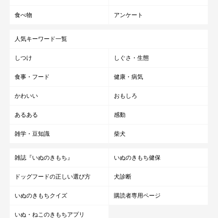
食べ物
アンケート
人気キーワード一覧
しつけ
しぐさ・生態
食事・フード
健康・病気
かわいい
おもしろ
あるある
感動
雑学・豆知識
柴犬
雑誌『いぬのきもち』
いぬのきもち健保
ドッグフードの正しい選び方
犬診断
いぬのきもちクイズ
購読者専用ページ
いぬ・ねこのきもちアプリ