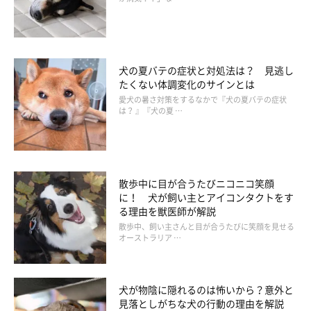
の体をペロペロなめると安心するのでしょう。
●どう対処したらいいの？
眠る前だけなめるのならとくに心配ありません。なめたあとや、
犬の夏バテの症状と対処法は？ 見逃し
なめながら眠ってしまうようなら、単なる習慣やゆったりした気
たくない体調変化のサインとは
愛犬の暑さ対策をするなかで『犬の夏バテの症状
持ちでなめているので、無理にやめさせようとせず、そっとして
は？ 』『犬の夏 …
おいてあげて。
散歩中に目が合うたびニコニコ笑顔
に！ 犬が飼い主とアイコンタクトをす
る理由を獣医師が解説
散歩中、飼い主さんと目が合うたびに笑顔を見せる
オーストラリア …
犬が物陰に隠れるのは怖いから？意外と
見落としがちな犬の行動の理由を解説