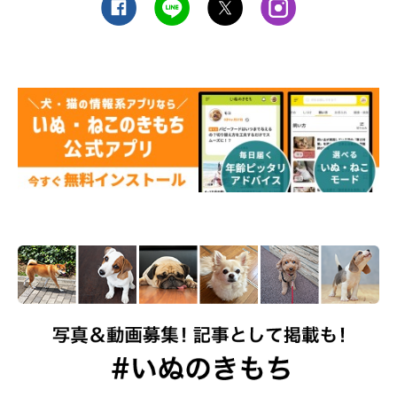
て表面化しているケースが多くあります。日ごろから愛犬のしぐ
さなどを観察し、定期的に健康診断やドッグドックなどを受けて
愛犬の体調管理に努めましょう」（荒田先生）
お話を伺った先生／東京大学附属動物医療センター行動診療科特
任教授、獣医行動診療科認定医 荒田明香先生
参考／「いぬのきもち」2017年10月号『犬はどんな気持ちでペ
ロペロするの？』
写真／佐藤正之
文／ヨシノキヨミ