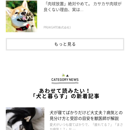
「肉球放置」絶対やめて。 カサカサ肉球が
良くない理由、実は...
PR(AIGATE株式会社)
もっと見る
あわせて読みたい！
「ぼぉーーっ」
「犬と暮らす」の新着記事
人が眠いときになんとなく目をこするに、犬も眠る前や寝起きに
犬が寝てばかりだけど大丈夫？病気との
無意識のうちに足や体をなめることがあります。子犬が母犬にな
見分け方と受診の目安を獣医師が解説
められてうっとりして眠るように、眠る前に自分の足や肉球など
愛犬がいつも寝てばかりで、「疲れてる？」「まさ
か病気！？」な …