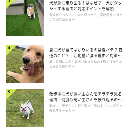
犬が急に走り回るのはなぜ？ 犬がダッ
シュする理由と対応ポイントを解説
愛犬がくつろいでいたと思ったら、突然部屋の中を
走り回り始める …
夏に犬が寝てばかりいるのは夏バテ？ 普
通のこと？ 活動量が減る理由と対策と
は
暑い季節になると愛犬があまり動かず寝てばかりだ
と感じる飼い主 …
寝る前や寝起きになめるのはただのクセ
散歩中に犬が飼い主さんをチラチラ見る
理由 何度も飼い主さんを振り返るのは
なぜ？
散歩中、愛犬がふと振り返って飼い主さんの様子を
確認する…そん …