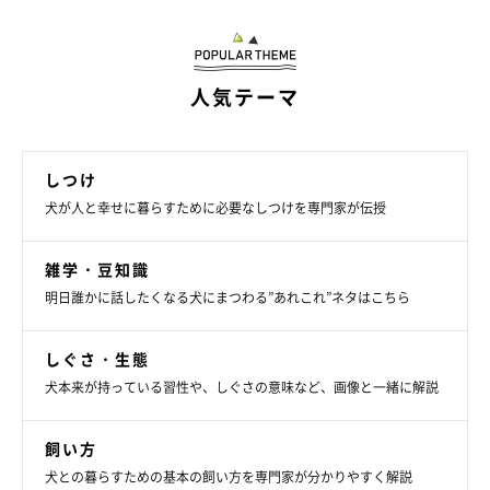
人気テーマ
「大丈夫、落ち着け……」
しつけ
苦手な犬に会って緊張しているときや初めての場所で不安を感じ
犬が人と幸せに暮らすために必要なしつけを専門家が伝授
ているとき、動物病院やドッグカフェなど苦手な場所から去りた
いけど出られないという葛藤を感じたときなどにも、一見無関係
雑学・豆知識
に見える「なめる」しぐさをすることで、犬は自分自身の気持ち
明日誰かに話したくなる犬にまつわる”あれこれ”ネタはこちら
をほぐそうとしています。
しぐさ・生態
●どう対処したらいいの？
犬本来が持っている習性や、しぐさの意味など、画像と一緒に解説
イライラして数秒なめる、退屈でずっとなめるなどなめ方もさま
ざま。愛犬のストレスに気づいたら、苦手なものや場所からいっ
飼い方
たん離れて気分転換をさせたり、抱っこなどをして気持ちを紛ら
犬との暮らすための基本の飼い方を専門家が分かりやすく解説