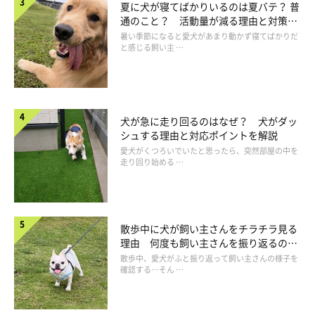
夏に犬が寝てばかりいるのは夏バテ？ 普
通のこと？ 活動量が減る理由と対策と
は
暑い季節になると愛犬があまり動かず寝てばかりだ
と感じる飼い主 …
毛
毛の色を作る細胞が衰えることで、白っぽい毛や色が薄い毛が増
犬が急に走り回るのはなぜ？ 犬がダッ
えてきます。また、消化吸収機能が衰えて被毛に栄養が行き届か
シュする理由と対応ポイントを解説
なくなると、毛づやが悪くなったり毛が薄くなったりすること
愛犬がくつろいでいたと思ったら、突然部屋の中を
走り回り始める …
も。
ホルモンの病気が原因で、毛が薄くなったり抜けたりすることも
あります。
散歩中に犬が飼い主さんをチラチラ見る
理由 何度も飼い主さんを振り返るのは
口
なぜ？
散歩中、愛犬がふと振り返って飼い主さんの様子を
確認する…そん …
色素が歯の表面に沈着し、歯が黄ばんでくることがあります。ま