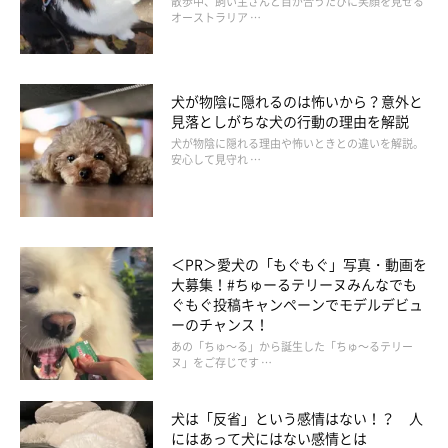
散歩中、飼い主さんと目が合うたびに笑顔を見せる
体
オーストラリア …
消化吸収機能や新陳代謝の衰えにより、食事量を変えなくてもや
犬が物陰に隠れるのは怖いから？意外と
せたり太ったりすることがあります。やせてしまう場合は病気の
見落としがちな犬の行動の理由を解説
おそれもあるので、獣医師に相談を。
犬が物陰に隠れる理由や怖いときとの違いを解説。
安心して見守れ …
また、飲水量が減ったりデトックスの機能が衰えたりすること
で、体内に毒素や老廃物がたまり、体臭が強くなることもあるよ
うです。
＜PR＞愛犬の「もぐもぐ」写真・動画を
大募集！#ちゅーるテリーヌみんなでも
皮膚
ぐもぐ投稿キャンペーンでモデルデビュ
ーのチャンス！
あの「ちゅ～る」から誕生した「ちゅ～るテリー
体の代謝機能が鈍ると、皮膚にシミができやすくなります。ま
ヌ」をご存じです …
た、体や顔などにイボができやすくなることも。大きくなるイボ
やしこり、シミはがんのおそれがあるため、気付いたタイミング
犬は「反省」という感情はない！？ 人
で動物病院を受診してください。
にはあって犬にはない感情とは