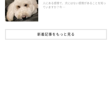
人にある感情で、犬にはない感情があることを知っ
また、加齢で体内の保水力が落ちることで、肉球や鼻の表面が乾
ていますか？今 …
いてガサガサになることがあります。
新着記事をもっと見る