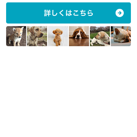
今回ご紹介したサインは、あくまでも目安です。症状には個体差
があるので、シニア期の愛犬を飼育するなかで気になることがあ
る場合は、早めにかかりつけの獣医師に相談しましょう。
お話を伺った先生／清水佐知子先生（犬の訪問ケア「ドッグケア
スマイル」主宰 動物看護師 ペットケアマネージャー）
参考／「いぬのきもち」2023年5月号『老いのサインに気づいた
ときが見直しどき 先手を打つ！ シニア犬のお世話術』
文／東里奈
※記事と写真に関連性はありませんので予めご了承ください。