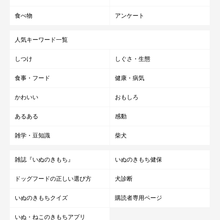
食べ物
アンケート
人気キーワード一覧
しつけ
しぐさ・生態
食事・フード
健康・病気
かわいい
おもしろ
あるある
感動
雑学・豆知識
柴犬
雑誌『いぬのきもち』
いぬのきもち健保
ドッグフードの正しい選び方
犬診断
いぬのきもちクイズ
購読者専用ページ
いぬ・ねこのきもちアプリ