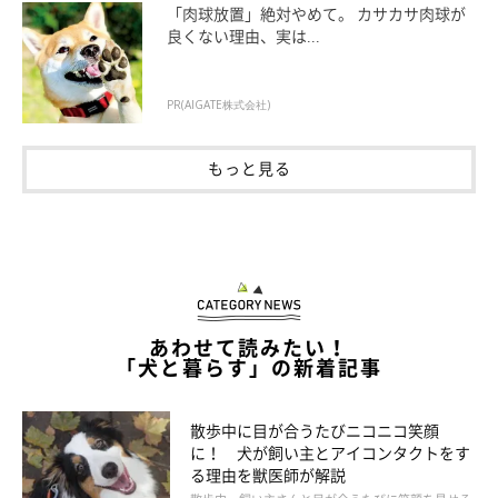
た、口内の菌が増えて口臭につながることも。口臭の原因が歯周
「肉球放置」絶対やめて。 カサカサ肉球が
良くない理由、実は...
病というケースも多いため、口臭が気になったら必ず動物病院を
受診しましょう。
PR(AIGATE株式会社)
もっと見る
あわせて読みたい！
「犬と暮らす」の新着記事
散歩中に目が合うたびニコニコ笑顔
に！ 犬が飼い主とアイコンタクトをす
る理由を獣医師が解説