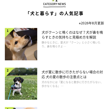
「犬と暮らす」の人気記事
加齢によって、水晶体が硬くなる核硬化症や白内障などの病気を
発症すると、目が白っぽく見えることがあります。また、まばた
※2026年8月更新
きが減って目が乾燥し、目やにが増えるケースも。目が白く見え
犬がクーンと鳴くのはなぜ？犬が鼻を鳴
たら受診しましょう。
らすときの気持ちと見極め方を解説
静かなときに、愛犬が「クーン」と小さく鳴いた
り、鼻を鳴らすよ …
犬が夏に散歩に行きたがらない場合の対
応 犬の夏の散歩の注意点とは
犬のなかには『夏になると散歩に行きたがらない、
歩かなくなる』 …