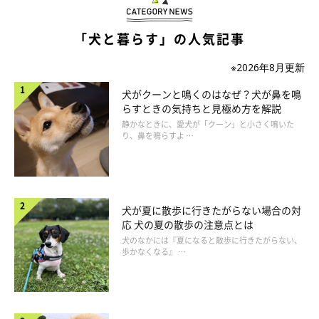
「犬と暮らす」の人気記事
※2026年8月更新
犬がクーンと鳴くのはなぜ？犬が鼻を鳴
らすときの気持ちと見極め方を解説
静かなときに、愛犬が「クーン」と小さく鳴いた
gemphotography/gettyimages
り、鼻を鳴らすよ …
gemphotography/gettyimages
犬が夏に散歩に行きたがらない場合の対
応 犬の夏の散歩の注意点とは
犬のなかには『夏になると散歩に行きたがらない、
歩かなくなる』 …