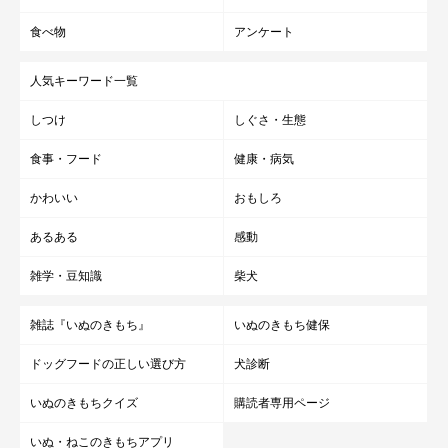
食べ物
アンケート
人気キーワード一覧
しつけ
しぐさ・生態
食事・フード
健康・病気
かわいい
おもしろ
あるある
感動
雑学・豆知識
柴犬
雑誌『いぬのきもち』
いぬのきもち健保
ドッグフードの正しい選び方
犬診断
いぬのきもちクイズ
購読者専用ページ
いぬ・ねこのきもちアプリ