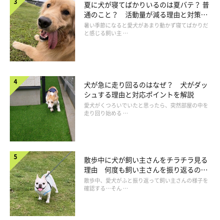
夏に犬が寝てばかりいるのは夏バテ？ 普
通のこと？ 活動量が減る理由と対策と
は
暑い季節になると愛犬があまり動かず寝てばかりだ
と感じる飼い主 …
【気管虚脱】体が小さい犬は気管を支える軟骨が細くて
気管がつぶれがち
犬が急に走り回るのはなぜ？ 犬がダッ
シュする理由と対応ポイントを解説
愛犬がくつろいでいたと思ったら、突然部屋の中を
走り回り始める …
気管虚脱は、気管の形を保つ軟骨が弱くなって気管がつぶれる病
気で、進行するとセキが出たり呼吸困難になったりします。どの
犬でもなりますが、とくに目立つのがポメラニアンなどの小型犬
と、柴などの一部中型犬。これらの犬種はもともと軟骨が細いこ
散歩中に犬が飼い主さんをチラチラ見る
理由 何度も飼い主さんを振り返るのは
ともあって発症しやすいようです。
なぜ？
散歩中、愛犬がふと振り返って飼い主さんの様子を
確認する…そん …
散歩は首を圧迫しにくい形状のハーネスが◎