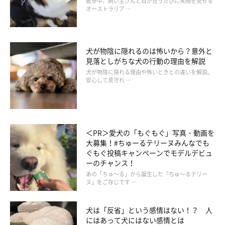
散歩中、飼い主さんと目が合うたびに笑顔を見せる
イラスト／セツサチアキ
オーストラリア …
いかがでしたか？ 今回は小・中型犬人気の影響で増えている病
気をご紹介しました。ご紹介した予防に努めて、愛犬の健康長寿
犬が物陰に隠れるのは怖いから？意外と
を目指しましょう。
見落としがちな犬の行動の理由を解説
犬が物陰に隠れる理由や怖いときとの違いを解説。
安心して見守れ …
お話を伺った先生／フジタ動物病院医長・獣医師。松木薗麻里子
先生 同獣医師・酒巻江里先生
参考／「いぬのきもち」2024年11月号『今、気をつけたい犬の
病気12』
＜PR＞愛犬の「もぐもぐ」写真・動画を
大募集！#ちゅーるテリーヌみんなでも
イラスト／セツサチアキ
ぐもぐ投稿キャンペーンでモデルデビュ
文／いぬのきもち編集室
ーのチャンス！
あの「ちゅ～る」から誕生した「ちゅ～るテリー
ヌ」をご存じです …
犬は「反省」という感情はない！？ 人
にはあって犬にはない感情とは