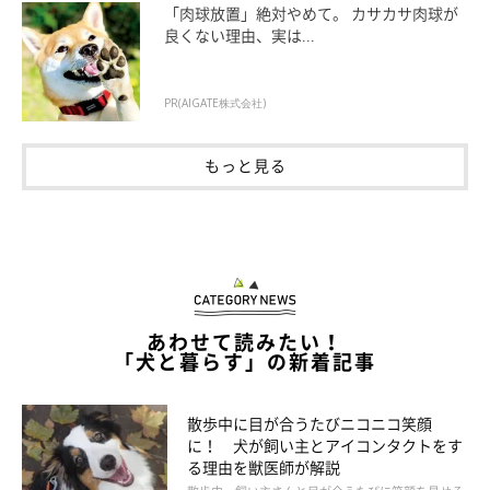
「肉球放置」絶対やめて。 カサカサ肉球が
首を圧迫しにくいハーネスで散歩させる、激しく吠えさせない、
良くない理由、実は...
肥満にさせないなど、気管に余計な負荷がかからないようにして
予防を。発症後は、投薬では進行を止められないので、呼吸困難
PR(AIGATE株式会社)
を起こしているような場合は気管を広げる外科手術を行います。
もっと見る
あわせて読みたい！
「犬と暮らす」の新着記事
散歩中に目が合うたびニコニコ笑顔
に！ 犬が飼い主とアイコンタクトをす
る理由を獣医師が解説