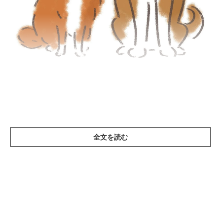
イラスト／セツサチアキ
トイ・プードルやチワワなどの小型犬と、柴など一部の中型犬の
飼育頭数が圧倒的多数を占める昨今。それらの犬種がなりやすい
病気が増加傾向に。
全文を読む
【歯周病】歯が密接してあごも薄い小型犬は重症化しが
ち
歯垢（プラーク）中の歯周病菌が原因の病気で、歯肉や歯の周辺