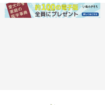
後ろ足のひざの皿（膝蓋骨）が本来あるべき位置からずれる病
気。とくに小型犬と一部の中型犬は、生まれつき膝蓋骨のおさま
る溝が浅いことがあり、症例数も増えがちに。滑りやすいフロー
リングでの生活が増えたことも一因でしょう。
生活域の床は滑らない仕様に。ジャンプやダッシュも控えて
フローリングで滑ったり、ソファからのジャンプ、ドッグランで
の急なダッシュはひざに負担がかかって発症するかも。床にはマ
ットなどを敷き、ジャンプや急なダッシュはさせないで。発症後
は程度によって外科手術を行うこともあります。