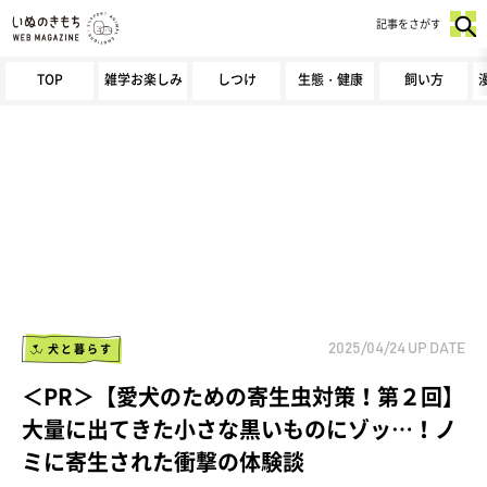
記事をさがす
TOP
雑学お楽しみ
しつけ
生態・健康
飼い方
犬と暮らす
2025/04/24
UP DATE
＜PR＞【愛犬のための寄生虫対策！第２回】
大量に出てきた小さな黒いものにゾッ…！ノ
ミに寄生された衝撃の体験談