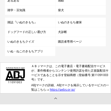
あるある
感動
雑学・豆知識
柴犬
雑誌『いぬのきもち』
いぬのきもち健保
ドッグフードの正しい選び方
犬診断
いぬのきもちクイズ
購読者専用ページ
いぬ・ねこのきもちアプリ
ＡＢＪマークは、この電子書店・電子書籍配信サービス
が、著作権者からコンテンツ使用許諾を得た正規版配信サ
ービスであることを示す登録商標（登録番号 第11091003
号）です。
ABJマークの詳細、ABJマークを掲示しているサービスの一
覧はこちら→
https://aebs.or.jp/