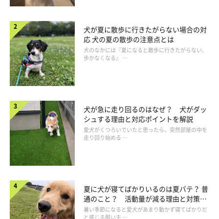
犬が夏に散歩に行きたがらない場合の対
応 犬の夏の散歩の注意点とは
犬のなかには『夏になると散歩に行きたがらない、
歩かなくなる』 …
犬が急に走り回るのはなぜ？ 犬がダッ
シュする理由と対応ポイントを解説
愛犬がくつろいでいたと思ったら、突然部屋の中を
走り回り始める …
夏に犬が寝てばかりいるのは夏バテ？ 普
通のこと？ 活動量が減る理由と対策と
は
暑い季節になると愛犬があまり動かず寝てばかりだ
と感じる飼い主 …