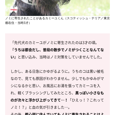
ノミに寄生されたことがあるカミーユくん（スコティッシュ・テリア／東京
都在住・当時3才）
「先代犬のカミーユがノミに寄生されたのは3才の頃。
『うちは都会だし、普段の散歩でノミがつくことなんてな
い』
と思い込み、当時はノミ対策をしていませんでした。
しかし、ある日急にかゆがるように。うちのコは黒い被毛
なので、見ても原因がわかりません。少しでもかゆみがマ
シになるかと思い、お風呂にお湯を張ってカミーユを入
れ、軽くブラッシングしてみたところ、
黒っぽい小さなも
のが次々と浮かび上がってきて…！
「ひえっ！？これって
ノミ！？」と血の気が引きました…。
その後、
都心部に住んでいてもノミに寄生されることはよ