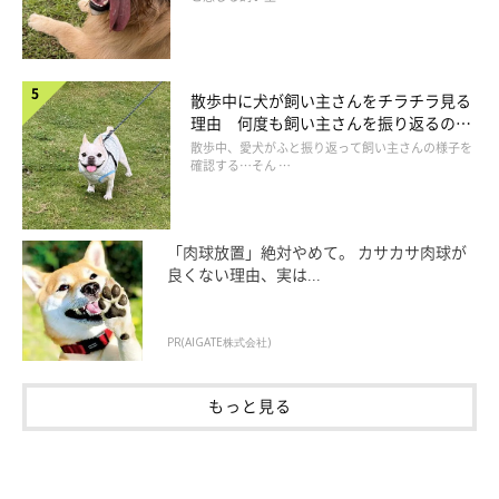
散歩中に犬が飼い主さんをチラチラ見る
理由 何度も飼い主さんを振り返るのは
なぜ？
散歩中、愛犬がふと振り返って飼い主さんの様子を
確認する…そん …
「肉球放置」絶対やめて。 カサカサ肉球が
良くない理由、実は...
PR(AIGATE株式会社)
もっと見る