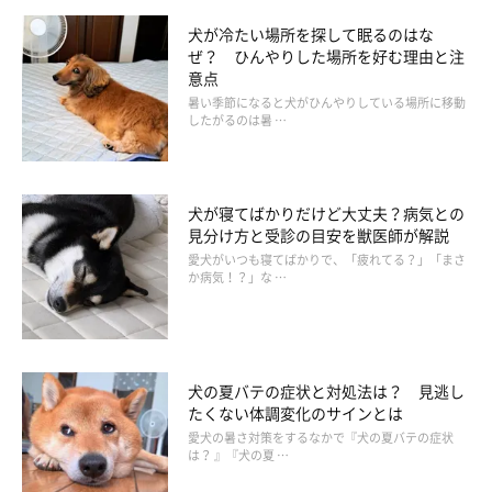
犬が冷たい場所を探して眠るのはな
ぜ？ ひんやりした場所を好む理由と注
意点
暑い季節になると犬がひんやりしている場所に移動
したがるのは暑 …
犬が寝てばかりだけど大丈夫？病気との
見分け方と受診の目安を獣医師が解説
愛犬がいつも寝てばかりで、「疲れてる？」「まさ
か病気！？」な …
犬の夏バテの症状と対処法は？ 見逃し
たくない体調変化のサインとは
愛犬の暑さ対策をするなかで『犬の夏バテの症状
は？ 』『犬の夏 …