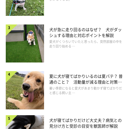
犬が急に走り回るのはなぜ？ 犬がダッ
シュする理由と対応ポイントを解説
愛犬がくつろいでいたと思ったら、突然部屋の中を
走り回り始める …
夏に犬が寝てばかりいるのは夏バテ？ 普
通のこと？ 活動量が減る理由と対策と
は
暑い季節になると愛犬があまり動かず寝てばかりだ
と感じる飼い主 …
犬が寝てばかりだけど大丈夫？病気との
見分け方と受診の目安を獣医師が解説