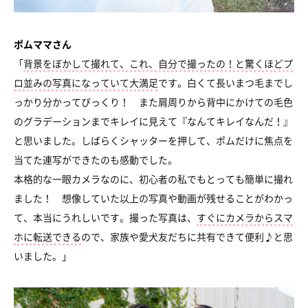
ポムママさん
「
背景をぼかして撮れて、これ、自分で撮ったの！と驚くほどプ
ロ並みの写真になっていて大満足
です。白くて長いまつ毛までし
っかり分かってびっくり！ また肩周りから背中にかけての毛色
のグラデーションまでキレイに見えて『なんてキレイなんだ！』
と思いました。しばらくシャッターを押して、ポムだけに焦点を
当てた連写ができたのも感動でした。
本格的な一眼カメラなのに、初心者の私でもとっても簡単に撮れ
ました！ 想像していた以上の写真や動画が残せることがわかっ
て、本当にうれしいです。撮った写真は、
すぐにカメラからスマ
ホに転送できる
ので、家族や愛犬友だちに共有できて便利♪と思
いました。」