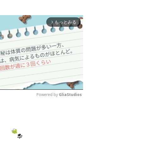
もっとみる
arrow_forward_ios
Powered by 
GliaStudios
M
u
t
e