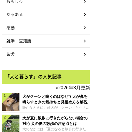
おもしろ
あるある
感動
雑学・豆知識
柴犬
「犬と暮らす」の人気記事
※2026年8月更新
犬がクーンと鳴くのはなぜ？犬が鼻を
鳴らすときの気持ちと見極め方を解説
静かなときに、愛犬が「クーン」と小さく
鳴いたり、鼻を鳴らすような音を出したり
犬が夏に散歩に行きたがらない場合の
することはありませんか？ 大きく吠える
わけではない分、「不安なの？それとも何
対応 犬の夏の散歩の注意点とは
かお願いしているの？」と気になる飼い主
犬のなかには『夏になると散歩に行きたが