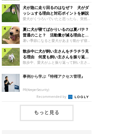
さんもいるかもしれません。今回は、犬が
らない、歩かなくなる』『暑い季節は散歩
クーンと鳴く理由や鼻鳴らしの背景、見極
犬が急に走り回るのはなぜ？ 犬がダ
の気配を察すると涼しい部屋から出ようと
め方と対応のポイントなどについて、いぬ
しない』など散歩に行きたがらないコもい
ッシュする理由と対応ポイントを解説
のきもち獣医師相談室の原 駿太朗先生に
るようです。愛犬の運動をさせてあげたい
愛犬がくつろいでいたと思ったら、突然部
伺いました。クーンと鳴くのはどんな気持
のに、散歩に行きたがらない。このような
屋の中を走り回り始める――そんな様子に
ち？いぬのきもち投稿写真ギャラリー犬が
場合はどう対応すればよいのでしょうか？
夏に犬が寝てばかりいるのは夏バテ？
驚いたことはありませんか？ 急な動きに
クーンと小さく鳴くときは、何らかの感情
「愛犬が夏に散歩に行きたがらない場合の
「何が起きているの？」と戸惑う飼い主さ
普通のこと？ 活動量が減る理由と対
を伝えようとしている場合があると考えら
対応」について、いぬのきもち獣医師相談
んも多いでしょう。落ち着いていたはずな
策とは
暑い季節になると愛犬があまり動かず寝て
れています。大
室の白山さとこ先生に聞きました。Q.夏に
のに、急にスイッチが入ったように見える
ばかりだと感じる飼い主さんはいません
犬の散歩に行くときの注意点は？ いぬの
と不安になることもあります。今回は、犬
散歩中に犬が飼い主さんをチラチラ見
か？その様子に、愛犬が夏バテで疲れてい
きもち投稿写真ギャラリーーー夏に愛犬と
が急に走り回る理由や見極め方などについ
るのか、元気がないのかなど不安に感じる
る理由 何度も飼い主さんを振り返る
散歩に行くときは、どのようなことに注意
て、いぬのきもち獣医師相談室の岡本りさ
方もいるのではないかと思います。 で
のはなぜ？
散歩中、愛犬がふと振り返って飼い主さん
をするとよい
先生に伺いました。犬が急に走り回るのは
は、犬が寝てばかりいるときに対処が必要
の様子を確認する…そんな場面に心当たり
よくある行動？いぬのきもち投稿写真ギャ
かを見極める方法はあるのでしょうか？
はありませんか？ 何度もチラチラ見られ
事例から学ぶ『特権アクセス管理』
ラリー犬が突然走り回る行動は、必ずしも
「犬の活動量が夏に減る理由と対策」につ
ると、「何か気になることがあるの？」
珍しいものではないと考えられています。
いて、いぬのきもち獣医師相談室の山口み
「ちゃんと歩けているかな」と不安になる
体にたまったエ
き先生に話を聞きました。Q. 夏に犬の活
ことがあるかもしれません。愛犬が歩きな
PR(KeeperSecurity)
動量が減る理由は？ いぬのきもち投稿写
がら飼い主さんを振り返るしぐさには、ど
Recommended by
真ギャラリーーー夏に愛犬の活動量が減る
んな気持ちが隠れているのでしょうか。今
と感じる飼い主さんもいるようです。理由
回は、犬が散歩中に飼い主さんを確認する
としてどのようなこ
理由や注意すべきサインの見極めかた、対
もっと見る
応のポイントなどについて、いぬのきもち
獣医師相談室の原 駿太朗先生に伺いまし
た。振り返るのは「確認」や「安心」のサ
イン？いぬのきも