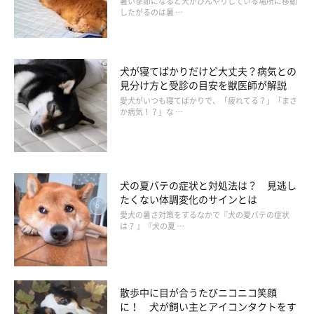
暑い季節になると犬がひんやりしている場所に移動
したがるのは暑 …
犬が寝てばかりだけど大丈夫？病気との
見分け方と受診の目安を獣医師が解説
愛犬がいつも寝てばかりで、「疲れてる？」「まさ
か病気！？」な …
犬の夏バテの症状と対処法は？ 見逃し
たくない体調変化のサインとは
愛犬の暑さ対策をするなかで『犬の夏バテの症状
は？ 』『犬の夏 …
犬の熱中症対策がGW頃から必要となる理由
散歩中に目が合うたびニコニコ笑顔
に！ 犬が飼い主とアイコンタクトをす