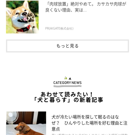
「肉球放置」絶対やめて。 カサカサ肉球が
良くない理由、実は...
PR(AIGATE株式会社)
いぬのきもち投稿写真ギャラリー
もっと見る
愛犬に熱中症と思われる症状があるときは、元気がある場合は速
やかに水を飲ませて、涼しい場所に移動して様子をみてくださ
い。
犬がふらつく、立てない、意識がもうろうとしている、水が飲め
あわせて読みたい！
ないという場合は特に注意が必要です。これらの症状がみられた
「犬と暮らす」の新着記事
ら早急に動物病院を受診してください。
犬が冷たい場所を探して眠るのはな
犬の体を冷やす場合は、首、内股、脇など、太い血管が体表に近
ぜ？ ひんやりした場所を好む理由と注
意点
い場所、被毛の薄い場所を冷やすのが効果的です。