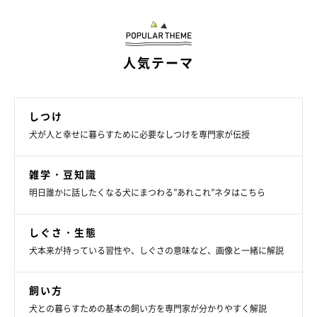
4月下旬〜5月になるゴールデンウィークの頃から犬の熱中症対策
が必要になる理由としては、
人気テーマ
お出かけをして環境が変わったり興奮することが増える
まだ犬の体が暑さに慣れていない
しつけ
時期的に冷房を使い始めていない頃に室温が思いのほか上
犬が人と幸せに暮らすために必要なしつけを専門家が伝授
昇してしまう
雑学・豆知識
といったことで犬が熱中症を起こしてしまうケースがあるからで
明日誰かに話したくなる犬にまつわる”あれこれ”ネタはこちら
す。
しぐさ・生態
このため、犬の体が慣れていない暑い日は、暑い時間帯を避けて
犬本来が持っている習性や、しぐさの意味など、画像と一緒に解説
運動・散歩をしたり、散歩中はこまめに水分補給をすることや休
憩を挟むことが大切です。
飼い方
犬との暮らすための基本の飼い方を専門家が分かりやすく解説