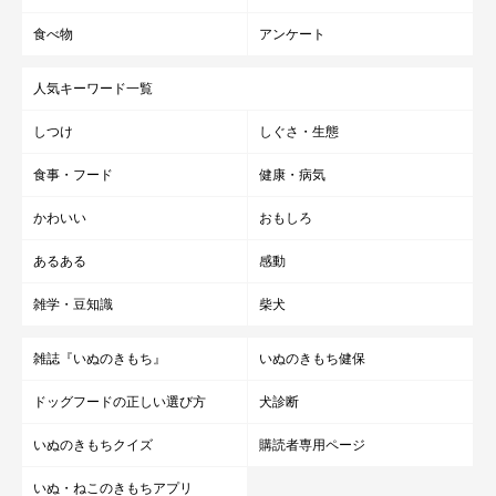
食べ物
アンケート
人気キーワード一覧
しつけ
しぐさ・生態
食事・フード
健康・病気
かわいい
おもしろ
あるある
感動
雑学・豆知識
柴犬
雑誌『いぬのきもち』
いぬのきもち健保
ドッグフードの正しい選び方
犬診断
いぬのきもちクイズ
購読者専用ページ
いぬ・ねこのきもちアプリ