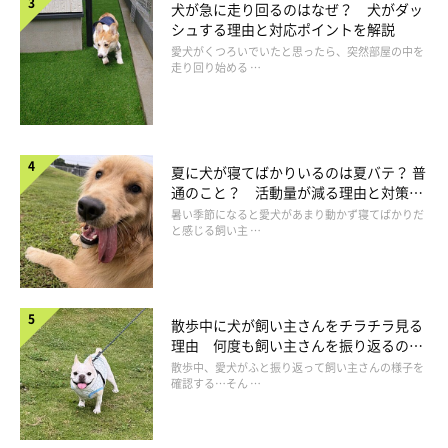
犬が急に走り回るのはなぜ？ 犬がダッ
シュする理由と対応ポイントを解説
愛犬がくつろいでいたと思ったら、突然部屋の中を
走り回り始める …
愛犬に熱中症の症状がみられたときの対処法
夏に犬が寝てばかりいるのは夏バテ？ 普
通のこと？ 活動量が減る理由と対策と
は
暑い季節になると愛犬があまり動かず寝てばかりだ
と感じる飼い主 …
散歩中に犬が飼い主さんをチラチラ見る
理由 何度も飼い主さんを振り返るのは
なぜ？
散歩中、愛犬がふと振り返って飼い主さんの様子を
確認する…そん …