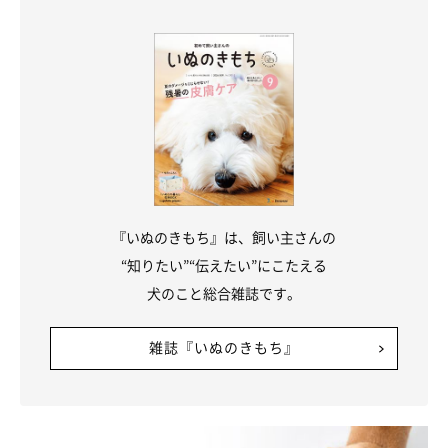
をせずに愛犬のペースに合わせてあげてください。
保冷剤を首に巻くバンダナやネッククーラー、体を冷やすことが
できるウェアなどの犬用クールグッズを使用するのもよいでしょ
う。
気温や湿度が高くなってくる時季だからこそ、愛犬のために熱中
症予防や暑さ対策をしてあげてくださいね。
『いぬのきもち』は、飼い主さんの
（監修：いぬのきもち獣医師相談室獣医師・岡本りさ先生）
“知りたい”“伝えたい”にこたえる
取材・文／maki
犬のこと総合雑誌です。
※写真は「いぬのきもちアプリ」で投稿されたものです
※記事と写真に関連性はありませんので予めご了承ください
雑誌『いぬのきもち』
関連記事:
【獣医師監修】犬の熱中症のサインと応急処