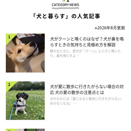
「犬と暮らす」の人気記事
いぬのきもち投稿写真ギャラリー
※2026年8月更新
犬が熱中症になると、激しいパンティング、流涎（よだれを垂ら
犬がクーンと鳴くのはなぜ？犬が鼻を鳴
す）、ふらつき、意識障害、虚脱、痙攣などを引き起こします。
らすときの気持ちと見極め方を解説
静かなときに、愛犬が「クーン」と小さく鳴いた
り、鼻を鳴らすよ …
犬が夏に散歩に行きたがらない場合の対
応 犬の夏の散歩の注意点とは
犬のなかには『夏になると散歩に行きたがらない、
歩かなくなる』 …