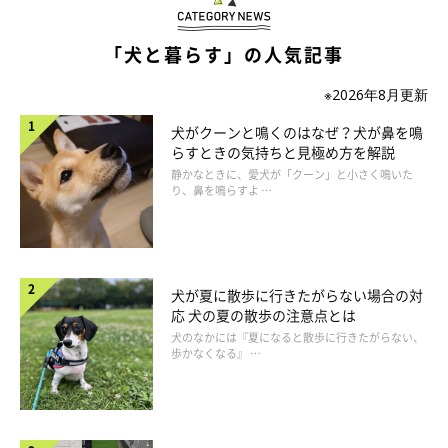
「犬と暮らす」の人気記事
――犬がパンティングをする理由は？ また、どんなときに多く
みられますか？
※2026年8月更新
犬がクーンと鳴くのはなぜ？犬が鼻を鳴
山口先生：
らすときの気持ちと見極め方を解説
「犬のパンティングは、暑いとき、緊張や興奮をしているとき、
静かなときに、愛犬が「クーン」と小さく鳴いた
り、鼻を鳴らすよ …
呼吸が苦しいときなどに多くみられます」
犬が夏に散歩に行きたがらない場合の対
応 犬の夏の散歩の注意点とは
犬のなかには『夏になると散歩に行きたがらない、
歩かなくなる』 …