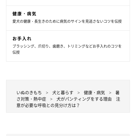
（監修：いぬのきもち獣医師相談室獣医師・山口みき先生）
取材・文／maki
健康・病気
※写真は「いぬのきもちアプリ」で投稿されたものです
愛犬の健康・長生きのために病気のサインを見逃さないコツを伝授
※記事と写真に関連性はありませんので予めご了承ください
お手入れ
関連記事:
ブラッシング、爪切り、歯磨き、トリミングなどお手入れのコツを
犬の「注意すべき呼吸の仕方」とは？ 呼吸数
伝授
や状態を確認して愛犬を守ろう！
犬は体温の上昇や運動時に呼吸の回数が増えることがありますが、
危険な呼吸の仕方ってあるのでしょうか？飼い主として知っておき
たい注意するべき犬の呼吸についていぬのきもち獣医師相談室の先
生に話を聞きました。夏は熱中症、シニア犬は状態変化にも注意。
いぬのきもち
犬と暮らす
健康・病気
暑
さ対策・熱中症
犬がパンティングをする理由 注
意が必要な呼吸との見分け方は？