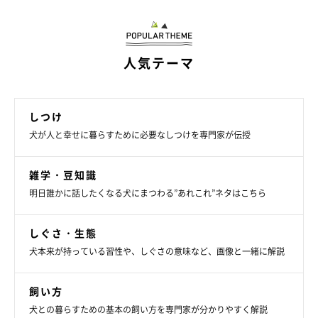
――犬がパンティングをしているときに注意をすることはありま
すか？ また、こんなときはすぐに動物病院を受診したほうがよ
いなどの目安はありますか？
人気テーマ
山口先生：
しつけ
「愛犬が苦しそうに呼吸をしている、舌の色が悪い、ぐったりし
犬が人と幸せに暮らすために必要なしつけを専門家が伝授
ている場合は動物病院を受診してください。また、心臓、気管、
肺に持病がある犬にパンティングがみられる場合は特に気を付け
雑学・豆知識
てください」
明日誰かに話したくなる犬にまつわる”あれこれ”ネタはこちら
普段、散歩から帰ってきたときや犬が暑いと感じているときなど
しぐさ・生態
に愛犬がパンティングをしている姿を見ることもあるかと思いま
犬本来が持っている習性や、しぐさの意味など、画像と一緒に解説
す。呼吸の変化に気がつくためにも、普段から愛犬の様子をよく
見てあげることを心がけたいですね。
飼い方
犬との暮らすための基本の飼い方を専門家が分かりやすく解説