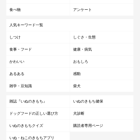
食べ物
アンケート
人気キーワード一覧
しつけ
しぐさ・生態
食事・フード
健康・病気
かわいい
おもしろ
あるある
感動
雑学・豆知識
柴犬
雑誌『いぬのきもち』
いぬのきもち健保
ドッグフードの正しい選び方
犬診断
いぬのきもちクイズ
購読者専用ページ
いぬ・ねこのきもちアプリ