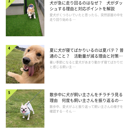
犬が急に走り回るのはなぜ？ 犬がダッ
シュする理由と対応ポイントを解説
愛犬がくつろいでいたと思ったら、突然部屋の中を
走り回り始める …
犬がパンティングをしているときの対応
夏に犬が寝てばかりいるのは夏バテ？ 普
通のこと？ 活動量が減る理由と対策と
は
暑い季節になると愛犬があまり動かず寝てばかりだ
と感じる飼い主 …
散歩中に犬が飼い主さんをチラチラ見る
理由 何度も飼い主さんを振り返るのは
なぜ？
散歩中、愛犬がふと振り返って飼い主さんの様子を
確認する…そん …