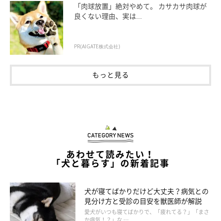
「肉球放置」絶対やめて。 カサカサ肉球が
良くない理由、実は...
PR(AIGATE株式会社)
もっと見る
いぬのきもち投稿写真ギャラリー
――犬がパンティングをしているときはどう対処すればよいので
しょうか？
あわせて読みたい！
山口先生：
「犬と暮らす」の新着記事
「パンティング以外の様子に問題がない場合は、そのまま様子を
みてもよいでしょう。犬が明らかに暑い、怖がっている場合は環
犬が寝てばかりだけど大丈夫？病気との
境を変えてあげましょう」
見分け方と受診の目安を獣医師が解説
愛犬がいつも寝てばかりで、「疲れてる？」「まさ
か病気！？」な …