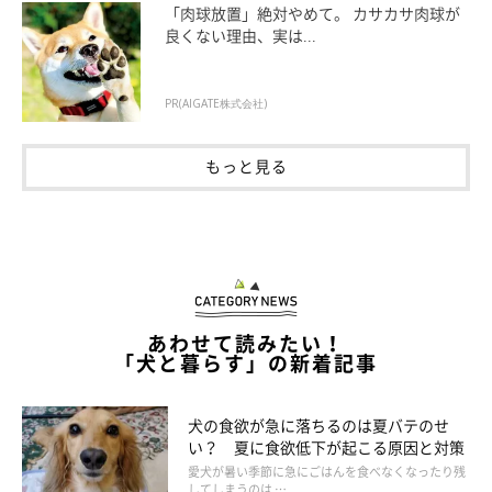
「肉球放置」絶対やめて。 カサカサ肉球が
良くない理由、実は...
PR(AIGATE株式会社)
もっと見る
いぬのきもち投稿写真ギャラリー
ここからは「いぬのきもちアプリ」で投稿された、犬たちのかわ
いい寝落ち姿の写真をご紹介します！
あわせて読みたい！
「犬と暮らす」の新着記事
飼い主さんの足元で寝落ちしているのは、フラットコーテッド・
レトリーバーのテオくん。たくさん遊んでくたびれたのかな？
犬の食欲が急に落ちるのは夏バテのせ
ぐっすり眠っているようですね。
い？ 夏に食欲低下が起こる原因と対策
愛犬が暑い季節に急にごはんを食べなくなったり残
してしまうのは …