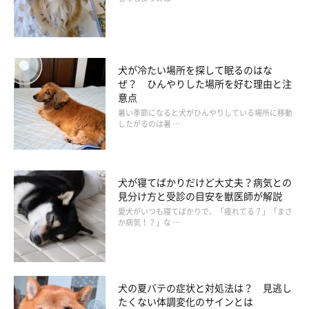
ぬいぐるみを枕に寝落ち
犬が冷たい場所を探して眠るのはな
ぜ？ ひんやりした場所を好む理由と注
意点
暑い季節になると犬がひんやりしている場所に移動
したがるのは暑 …
犬が寝てばかりだけど大丈夫？病気との
見分け方と受診の目安を獣医師が解説
愛犬がいつも寝てばかりで、「疲れてる？」「まさ
か病気！？」な …
犬の夏バテの症状と対処法は？ 見逃し
たくない体調変化のサインとは