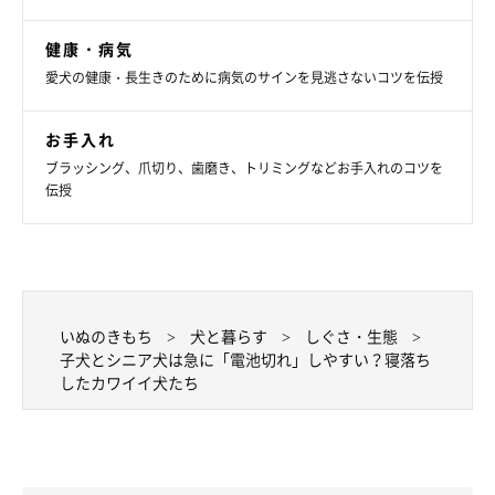
健康・病気
愛犬の健康・長生きのために病気のサインを見逃さないコツを伝授
お手入れ
いぬのきもち投稿写真ギャラリー
ブラッシング、爪切り、歯磨き、トリミングなどお手入れのコツを
伝授
ベッドからはみ出して寝落ちしてしまったのは、柴のらいくんで
す。ヘソ天に近い寝相で、しかも白目に！ すっかり熟睡してい
るようです。
いぬのきもち
犬と暮らす
しぐさ・生態
子犬とシニア犬は急に「電池切れ」しやすい？寝落ち
したカワイイ犬たち