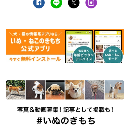
心して過ごせる場所だからかもしれませんね。これからも愛犬の
かわいらしい寝落ち姿を、静かに見守ってあげましょう。
お話を伺った先生／増田宏司先生（獣医師 博士（獣医学） 東京
農業大学農学部動物科学科（動物行動学研究室）教授）
参考／「いぬのきもち」2022年3月号『見ているだけでしあわせ
になる♪春のうたた寝DOG』
文／都留朱音
※写真はスマホアプリ「いぬ・ねこのきもち」で投稿されたもの
です。
※記事と一部写真に関連性はありませんので予めご了承くださ
い。