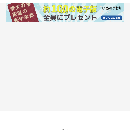
白目や舌ペロ、ヘソ天になるときは