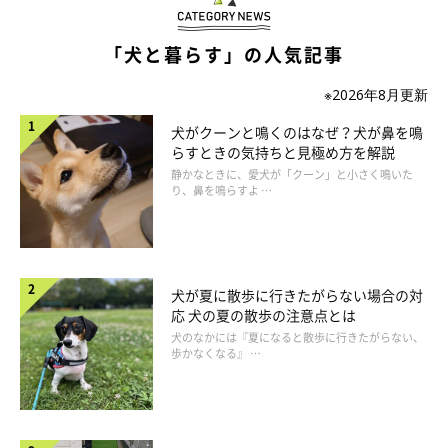
いぬのきもち投稿写真ギャラリー
「犬と暮らす」の人気記事
白目や舌ペロは、どちらも表情筋が脱力して起こる現象です。と
※2026年8月更新
くに白目は、表情筋のどこにも力が入っていない安心した状態だ
犬がクーンと鳴くのはなぜ？犬が鼻を鳴
といえます。深い眠りのときになりやすい傾向があります。
らすときの気持ちと見極め方を解説
静かなときに、愛犬が「クーン」と小さく鳴いた
り、鼻を鳴らすよ …
またヘソ天は、無防備におなかをさらけ出せるほどリラックスし
ている状況にあるといえるでしょう。
犬が夏に散歩に行きたがらない場合の対
応 犬の夏の散歩の注意点とは
犬のなかには『夏になると散歩に行きたがらない、
歩かなくなる』 …