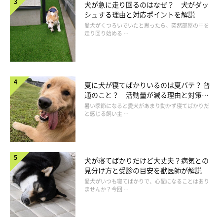
犬が急に走り回るのはなぜ？ 犬がダッ
シュする理由と対応ポイントを解説
愛犬がくつろいでいたと思ったら、突然部屋の中を
走り回り始める …
夏に犬が寝てばかりいるのは夏バテ？ 普
「電池切れ」！ かわいい犬たちの寝落ち姿
通のこと？ 活動量が減る理由と対策と
は
暑い季節になると愛犬があまり動かず寝てばかりだ
と感じる飼い主 …
犬が寝てばかりだけど大丈夫？病気との
見分け方と受診の目安を獣医師が解説
愛犬がいつも寝てばかりで、心配になることはあり
ませんか？今回 …