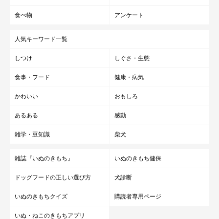
食べ物
アンケート
人気キーワード一覧
しつけ
しぐさ・生態
食事・フード
健康・病気
かわいい
おもしろ
あるある
感動
雑学・豆知識
柴犬
雑誌『いぬのきもち』
いぬのきもち健保
ドッグフードの正しい選び方
犬診断
いぬのきもちクイズ
購読者専用ページ
いぬ・ねこのきもちアプリ