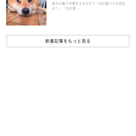
愛犬の暑さ対策をするなかで『犬の夏バテの症状
は？ 』『犬の夏 …
お話を伺った先生／森淳和先生（獣医師 動物病院ONE for
Animals代表）
参考／「いぬのきもち」2022年10月号『骨と骨、健康な日々を
つなぐから関節は大切！』
新着記事をもっと見る
文／柏田ゆき
※写真はスマホアプリ「いぬ・ねこのきもち」で投稿されたもの
です。
※記事と写真に関連性はありませんので予めご了承ください。