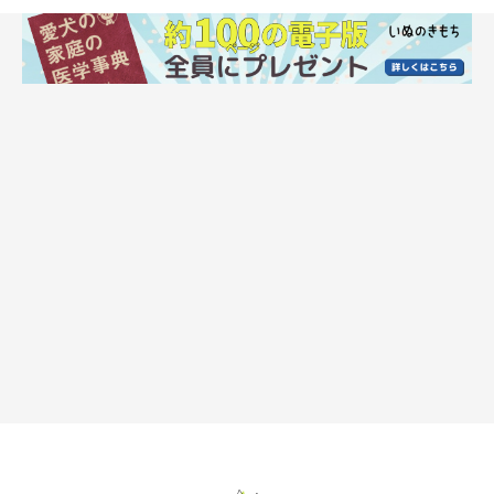
関節が傷むとどうなる？
Apple Tree House/gettyimages
関節がダメージを受けると、関節炎を発症して痛みや可動域の低
下をまねきます。関節炎とは、骨と骨の接合部分である関節軟骨