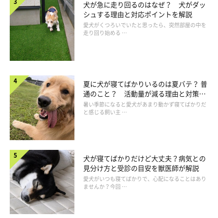
犬が急に走り回るのはなぜ？ 犬がダッ
シュする理由と対応ポイントを解説
愛犬がくつろいでいたと思ったら、突然部屋の中を
走り回り始める …
夏に犬が寝てばかりいるのは夏バテ？ 普
通のこと？ 活動量が減る理由と対策と
は
暑い季節になると愛犬があまり動かず寝てばかりだ
と感じる飼い主 …
関節炎を引き起こす病気とは？
犬が寝てばかりだけど大丈夫？病気との
見分け方と受診の目安を獣医師が解説
愛犬がいつも寝てばかりで、心配になることはあり
ませんか？今回 …