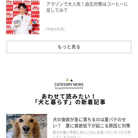
アマゾンで大人気！血圧対策はコーヒーに
足してみて
PR(森永乳業)
Chalabala/gettyimages
もっと見る
関節の炎症を引き起こす原因となる疾患にはさまざまなものがあ
ります。今回は、注意すべき3つの病気をピックアップしまし
た。
関節リウマチ
あわせて読みたい！
「犬と暮らす」の新着記事
体に害のある物質や菌などが体内に侵入してきたときに、本来は
体を守るはずの免疫が、誤って関節を異物としてみなしてしまう
犬の食欲が急に落ちるのは夏バテのせ
免疫機能の異常によって起こる関節疾患です。進行すると関節の
い？ 夏に食欲低下が起こる原因と対策
変形が進み、歩行困難になることも。
愛犬が暑い季節に急にごはんを食べなくなったり残
してしまうのは …