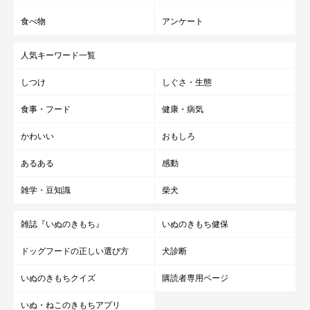
食べ物
アンケート
人気キーワード一覧
しつけ
しぐさ・生態
食事・フード
健康・病気
かわいい
おもしろ
あるある
感動
雑学・豆知識
柴犬
雑誌『いぬのきもち』
いぬのきもち健保
ドッグフードの正しい選び方
犬診断
いぬのきもちクイズ
購読者専用ページ
いぬ・ねこのきもちアプリ