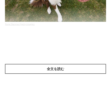
Kane Skennar/gettyimages
脊椎動物の骨格は骨・筋肉・関節の3つで構成されており、関節
は骨と骨のつなぎ目の構造部のことをいいます。体を支える骨、
体を動かす動力となる筋肉、そして可動性に不可欠な関節。それ
ぞれが連携した動きをすることで、四肢を曲げたり伸ばしたりと
複雑な動きができるのです。
全文を読む
また、関節部分にある軟骨はクッションの役割もあり、筋肉や骨
の弾性とともに働き、激しい運動にも耐えられる構造になってい
ます。
フセやオスワリなど日常の姿勢はもちろん、速く走る、高くジャ