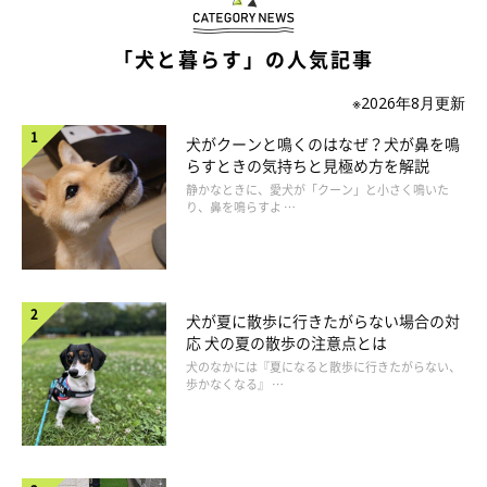
がさまざまな原因で摩耗・変形し、炎症を起こすこと。
「犬と暮らす」の人気記事
関節炎の原因となる疾患を早期に発見し、適切な治療を行うこと
が大切です。
※2026年8月更新
犬がクーンと鳴くのはなぜ？犬が鼻を鳴
関節炎のリスクを高める主な原因
らすときの気持ちと見極め方を解説
・遺伝的・先天性の要因
静かなときに、愛犬が「クーン」と小さく鳴いた
り、鼻を鳴らすよ …
・ケガや脱臼
・足腰への過度な負担
・加齢
・肥満
犬が夏に散歩に行きたがらない場合の対
応 犬の夏の散歩の注意点とは
犬のなかには『夏になると散歩に行きたがらない、
歩かなくなる』 …