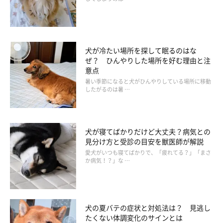
前十字靭帯断裂
犬の太ももの骨とすねの骨をつないでいるひざの関節には、前／
後十字靭帯と呼ばれる2本の靭帯があります。このうち頻繁に起
犬が冷たい場所を探して眠るのはな
こるのが、前十字靭帯の損傷。痛みをかばうように、足を上げて
ぜ？ ひんやりした場所を好む理由と注
歩くなどの兆候が見られます。
意点
暑い季節になると犬がひんやりしている場所に移動
したがるのは暑 …
変形性関節症
関節の軟骨の摩耗に伴い関節に炎症が起こり、周囲の組織にまで
ダメージを及ぼしながら関節が変形していく病気です。関節の形
犬が寝てばかりだけど大丈夫？病気との
の変化や痛み、こわばりなどの症状が見られます。加齢と肥満に
見分け方と受診の目安を獣医師が解説
より、より進行が重度になる傾向があるので注意してください。
愛犬がいつも寝てばかりで、「疲れてる？」「まさ
か病気！？」な …
犬にとって、関節炎は珍しい病気ではありません。関節の働きを
低下させる原因を知り、あてはまる症状がある場合は、すぐに治
犬の夏バテの症状と対処法は？ 見逃し
療してあげてくださいね。
たくない体調変化のサインとは