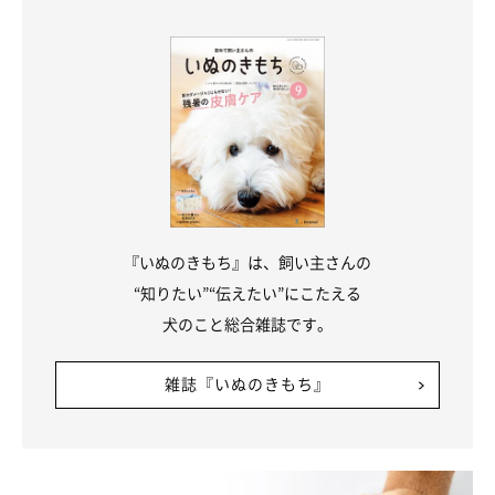
人のルールやマナーを押しつけるのは厳禁
「友達は多いほうがいい」「食事はお行儀よく」など、人が決め
ているルールやマナーに犬を従わせるのはNG。人のマナーが理
解できない犬は、ストレスに感じてしまうことがあります。本当
に必要なルールやマナーか、愛犬が理解できないことを強要して
いないか、立ち止まって考えてみましょう。
『いぬのきもち』は、飼い主さんの
飼い主さんがよかれと思っていることでも、実は愛犬にとっては
“知りたい”“伝えたい”にこたえる
ストレスになっているかもしれません。ご紹介した内容を参考
犬のこと総合雑誌です。
に、生活環境の整え方が間違っていないか、改めてチェックして
みてはいかがでしょうか。
雑誌『いぬのきもち』
お話を伺った先生：藤本聖香先生（英国APDT認定ペットドッグ
トレーナー 獣医師）