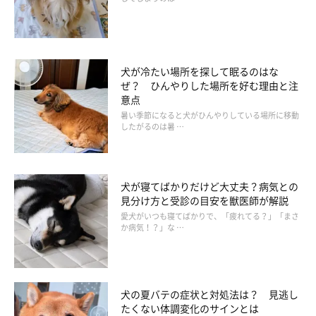
いませんか？
犬の嗅覚は人よりも発達していて、ニオイはさまざまな情報源に
なっています。ルームフレグランスはその情報源を遮断すること
犬が冷たい場所を探して眠るのはな
になるので、犬にとってはストレスに。ただし、徐々に香りに慣
ぜ？ ひんやりした場所を好む理由と注
意点
れることもあるので、ルームフレグランスをどうしても使いたい
暑い季節になると犬がひんやりしている場所に移動
場合は少量からにして、愛犬が嫌だと感じているようなら移動で
したがるのは暑 …
きるようにしましょう。
犬が寝てばかりだけど大丈夫？病気との
見分け方と受診の目安を獣医師が解説
愛犬がいつも寝てばかりで、「疲れてる？」「まさ
か病気！？」な …
犬の夏バテの症状と対処法は？ 見逃し
たくない体調変化のサインとは