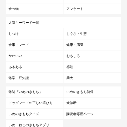
食べ物
アンケート
人気キーワード一覧
しつけ
しぐさ・生態
食事・フード
健康・病気
かわいい
おもしろ
あるある
感動
雑学・豆知識
柴犬
雑誌『いぬのきもち』
いぬのきもち健保
ドッグフードの正しい選び方
犬診断
いぬのきもちクイズ
購読者専用ページ
いぬ・ねこのきもちアプリ