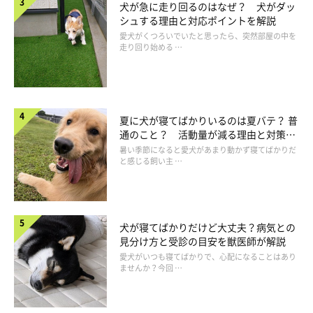
犬が急に走り回るのはなぜ？ 犬がダッ
シュする理由と対応ポイントを解説
愛犬がくつろいでいたと思ったら、突然部屋の中を
走り回り始める …
夏に犬が寝てばかりいるのは夏バテ？ 普
通のこと？ 活動量が減る理由と対策と
は
暑い季節になると愛犬があまり動かず寝てばかりだ
と感じる飼い主 …
犬が寝てばかりだけど大丈夫？病気との
見分け方と受診の目安を獣医師が解説
強すぎるルームフレグランスを使う
愛犬がいつも寝てばかりで、心配になることはあり
ませんか？今回 …