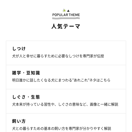
人気テーマ
しつけ
犬が人と幸せに暮らすために必要なしつけを専門家が伝授
いぬのきもち投稿写真ギャラリー
雑学・豆知識
最後に、これまで紹介したNG行動に共通する、「飼い主さんが
明日誰かに話したくなる犬にまつわる”あれこれ”ネタはこちら
心得ておきたいこと」をご紹介します。
しぐさ・生態
犬本来が持っている習性や、しぐさの意味など、画像と一緒に解説
犬という動物を正しく知るべし
飼い方
犬の本能を制限するのはNGです。たとえば、ものを噛む・ニオ
犬との暮らすための基本の飼い方を専門家が分かりやすく解説