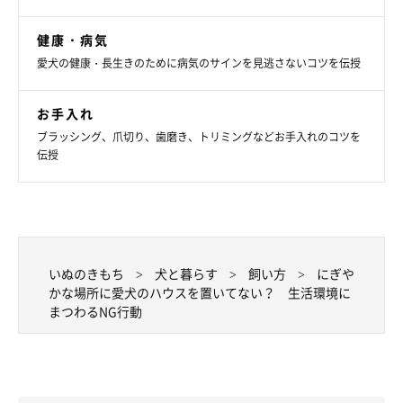
イをかぐなどの要求は、犬にとっては本能的なものなので、がま
んをさせると大きなストレスになります。犬がどのような動物な
健康・病気
のかを知って、その欲求を理解することが大切です。
愛犬の健康・長生きのために病気のサインを見逃さないコツを伝授
お手入れ
ブラッシング、爪切り、歯磨き、トリミングなどお手入れのコツを
伝授
いぬのきもち
犬と暮らす
飼い方
にぎや
かな場所に愛犬のハウスを置いてない？ 生活環境に
まつわるNG行動