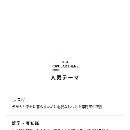
2023年3月に左前足の小指を骨折したとき。テーピングで固定して、1カ月
人気テーマ
は安静にしました
「2023年の3月に、めろーと公園でボール投げをしていたとこ
しつけ
ろ、めろーが何かに足を取られて、左前足の小指を骨折してしま
犬が人と幸せに暮らすために必要なしつけを専門家が伝授
ったんです。そのときは『これで、両足が使えなくなったらどう
すれば!?』と頭が真っ白に……」
雑学・豆知識