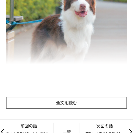
撮影／犬丸美絵
全文を読む
東京都のIさん宅のめろーくんは、生まれつき右前足がありませ
んが、毎日の散歩を楽しみ、元気にドッグランを走り回ることが
前回の話
次回の話
できます。左前足でバランスをとって力強く走る姿は、障害があ
一覧