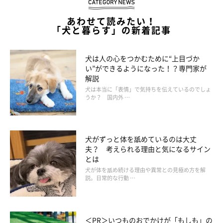
内でおとなしく過ごしてくれてひと安心でした。術後の傷も順調
あわせて読みたい！
に回復して、すぐに元気になりました」
「犬と暮らす」の新着記事
その後、また元気に走り回れるようになっためろーくん。しかし
犬は人の心をつかむために“上目づか
ながら、このあとIさんとめろーくんにはさらなる試練が待ち受
い”ができるようになった！？専門家が
けていたのです。
解説
犬は本当に「表情」で気持ちを伝えているのでしょ
うか？ 国内外 …
犬がずっと体を舐めているのは大丈
夫？ 考えられる理由と気になるサイン
とは
犬が体を舐め続ける理由や異常との見極め方を解
説。日常的な行動 …
＜PR＞いつものおでかけが「もしも」の