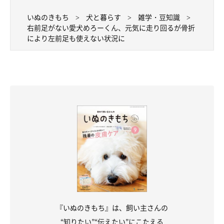
写真／犬丸美恵
いぬのきもち
犬と暮らす
雑学・豆知識
写真提供／Iさん
右前足がない愛犬めろーくん、元気に走り回るが骨折
により左前足も使えない状況に
取材・文／袴 もな
※掲載の情報は「いぬのきもち」2023年11月号発売時のもので
す。
『いぬのきもち』は、飼い主さんの
“知りたい”“伝えたい”にこたえる