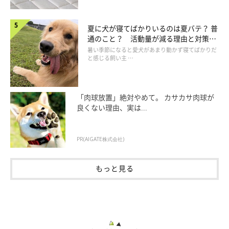
いることがなく、あま噛みもひどくて……」と、子犬のめろーく
んを見て危機感をいだいたIさん。すぐに懇意にしているドッグ
夏に犬が寝てばかりいるのは夏バテ？ 普
トレーナーさんの助けを借りて、オンとオフの切り替えを徹底す
通のこと？ 活動量が減る理由と対策と
は
るトレーニングを行いました。それは、外では思いきり発散し
暑い季節になると愛犬があまり動かず寝てばかりだ
と感じる飼い主 …
て、家の中では極力静かにクレート内で過ごさせるということ。
「これを早めにやっておいて本当によかったです。その後、手術
「肉球放置」絶対やめて。 カサカサ肉球が
をして安静が必要なときなども助かりました」
良くない理由、実は...
じつはめろーくんの右前足には、もともと内側に折れ曲がった小
PR(AIGATE株式会社)
さな足がついていました。足の甲にあたる部分を地面につけて歩
いていたため、炎症の原因にもなることから、かかりつけ医の先
もっと見る
生に切除手術をすすめられていました。
「めろーが生後６カ月のときに肩関節から切除する手術を受けま
した。そのときは痛みもあったのか、めろーは１週間はクレート