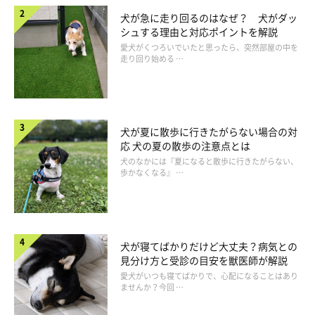
犬が急に走り回るのはなぜ？ 犬がダッ
シュする理由と対応ポイントを解説
愛犬がくつろいでいたと思ったら、突然部屋の中を
走り回り始める …
犬が夏に散歩に行きたがらない場合の対
応 犬の夏の散歩の注意点とは
犬のなかには『夏になると散歩に行きたがらない、
歩かなくなる』 …
犬が寝てばかりだけど大丈夫？病気との
I家に来たばかりのめろーくん。折れ曲がった小さな右前足があり、甲の部
見分け方と受診の目安を獣医師が解説
分を擦るようにして歩いていました
愛犬がいつも寝てばかりで、心配になることはあり
ませんか？今回 …
「前足がないことを感じさせない活発さで、とにかくジッとして