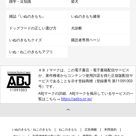
雑学・豆知識
柴犬
雑誌『いぬのきもち』
いぬのきもち健保
ドッグフードの正しい選び方
犬診断
いぬのきもちクイズ
購読者専用ページ
いぬ・ねこのきもちアプリ
ＡＢＪマークは、この電子書店・電子書籍配信サービス
が、著作権者からコンテンツ使用許諾を得た正規版配信サ
ービスであることを示す登録商標（登録番号 第11091003
号）です。
ABJマークの詳細、ABJマークを掲示しているサービスの一
覧はこちら→
https://aebs.or.jp/
いぬのきもち・ねこのきもち
ねこのきもち
広告掲載
利用規約
ポリシー
利用者情報の取り扱いについて
専門家一覧
お問い合わせ