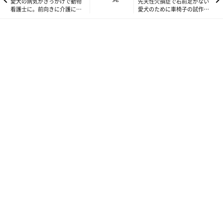
愛犬の病気がきっかけで動物
先天性欠損症で右前足がない
るとは思えないほど。それが１才を過ぎたころ、左前足を骨折す
看護士に。前向きに介護に取
愛犬のために車椅子の試作、
り組むAさんご夫妻に聞いた
練習を開始
るアクシデントがあり、今度は両前足が使えなくなる事態に。そ
れでも、Iさんが試行錯誤と苦労を重ねた結果、めろーくんは再
び走れるようになりました。
Iさんがめろーくんと出会ったのは、2022年3月のこと。ボーダ
ー・コリーのブリーダーさんのところで子犬が3頭生まれ、その
うちの1頭に足の障害があることから、飼い主さんを募集してい
たそうです。
「私の友人が障害のあるめろーを譲渡してもらう予定で、ブリー
ダーさんのもとにいっしょに行ったんです。それが、友人の事情
で迎えるのが難しくなり、『それなら私が！』という成り行きに
なったんです」と話すIさん。片方が青い瞳のオッドアイ（左右
で目の色が異なること）のめろーくんのかわいさにも心を奪われ
たそう。