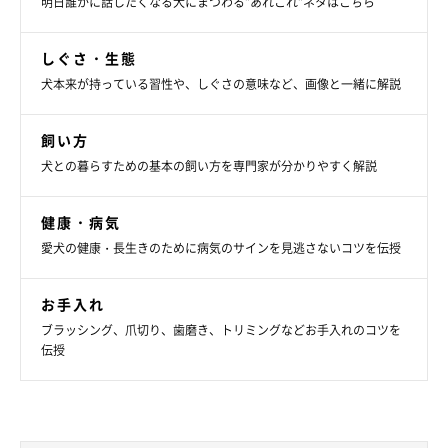
明日誰かに話したくなる犬にまつわる”あれこれ”ネタはこちら
かかりつけ医では、「ボルトを固定する手術は、前足が１本のめ
ろーくんには加重がかかりすぎてリスクが大きい」とのこと。そ
しぐさ・生態
のためテーピングで足先を固定して足を極力使わせない方法しか
犬本来が持っている習性や、しぐさの意味など、画像と一緒に解説
なく、全治まで約3カ月かかると告げられました。
飼い方
「エネルギーがあり余っているめろーを３カ月間安静にさせるな
犬との暮らすための基本の飼い方を専門家が分かりやすく解説
んて無理！と、そのときは絶望的な気持ちになりました。でも、
ドッグトレーナーさんのアドバイスにより、まずは車椅子を作っ
健康・病気
てみたんです」とIさんは当時の苦労を話します。
愛犬の健康・長生きのために病気のサインを見逃さないコツを伝授
次回は、生まれつき右前足がないめろーくんの毎日のお世話につ
お手入れ
いてレポートします。
ブラッシング、爪切り、歯磨き、トリミングなどお手入れのコツを
伝授
出典／「いぬのきもち」2023年11月号『困難と闘う！……その
先のしあわせへ』
取材協力／クローバー動物病院