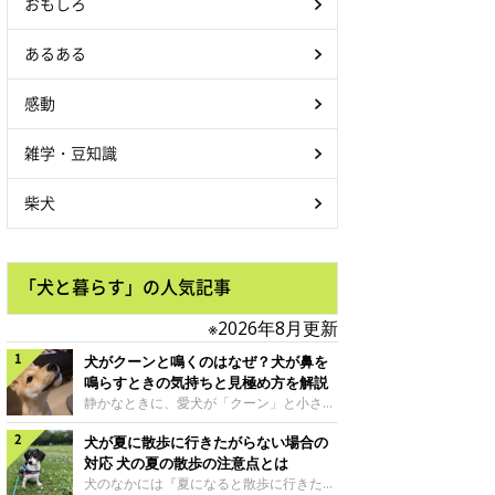
おもしろ
あるある
感動
雑学・豆知識
柴犬
「犬と暮らす」の人気記事
※2026年8月更新
犬がクーンと鳴くのはなぜ？犬が鼻を
鳴らすときの気持ちと見極め方を解説
静かなときに、愛犬が「クーン」と小さく
鳴いたり、鼻を鳴らすような音を出したり
犬が夏に散歩に行きたがらない場合の
することはありませんか？ 大きく吠える
わけではない分、「不安なの？それとも何
対応 犬の夏の散歩の注意点とは
かお願いしているの？」と気になる飼い主
犬のなかには『夏になると散歩に行きたが