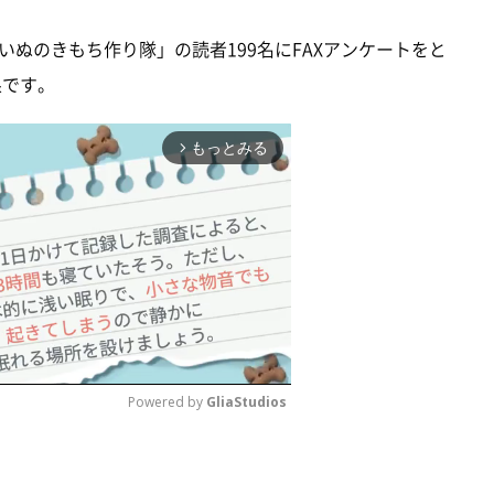
ぬのきもち作り隊」の読者199名にFAXアンケートをと
果です。
もっとみる
arrow_forward_ios
Powered by 
GliaStudios
M