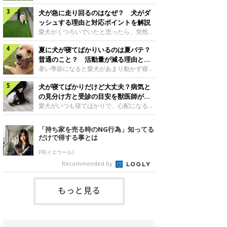
さんもいるかもしれません。今回は、犬が
らない、歩かなくなる』『暑い季節は散歩
クーンと鳴く理由や鼻鳴らしの背景、見極
犬が急に走り回るのはなぜ？ 犬がダ
の気配を察すると涼しい部屋から出ようと
め方と対応のポイントなどについて、いぬ
しない』など散歩に行きたがらないコもい
ッシュする理由と対応ポイントを解説
のきもち獣医師相談室の原 駿太朗先生に
るようです。愛犬の運動をさせてあげたい
愛犬がくつろいでいたと思ったら、突然部
伺いました。クーンと鳴くのはどんな気持
のに、散歩に行きたがらない。このような
屋の中を走り回り始める――そんな様子に
ち？いぬのきもち投稿写真ギャラリー犬が
場合はどう対応すればよいのでしょうか？
夏に犬が寝てばかりいるのは夏バテ？
驚いたことはありませんか？ 急な動きに
クーンと小さく鳴くときは、何らかの感情
「愛犬が夏に散歩に行きたがらない場合の
「何が起きているの？」と戸惑う飼い主さ
普通のこと？ 活動量が減る理由と対
を伝えようとしている場合があると考えら
対応」について、いぬのきもち獣医師相談
んも多いでしょう。落ち着いていたはずな
策とは
暑い季節になると愛犬があまり動かず寝て
れています。大
室の白山さとこ先生に聞きました。Q.夏に
のに、急にスイッチが入ったように見える
ばかりだと感じる飼い主さんはいません
犬の散歩に行くときの注意点は？ いぬの
と不安になることもあります。今回は、犬
犬が寝てばかりだけど大丈夫？病気と
か？その様子に、愛犬が夏バテで疲れてい
きもち投稿写真ギャラリーーー夏に愛犬と
が急に走り回る理由や見極め方などについ
るのか、元気がないのかなど不安に感じる
の見分け方と受診の目安を獣医師が解
散歩に行くときは、どのようなことに注意
て、いぬのきもち獣医師相談室の岡本りさ
方もいるのではないかと思います。 で
説
愛犬がいつも寝てばかりで、心配になるこ
をするとよい
先生に伺いました。犬が急に走り回るのは
は、犬が寝てばかりいるときに対処が必要
とはありませんか？今回は、犬の睡眠時間
よくある行動？いぬのきもち投稿写真ギャ
かを見極める方法はあるのでしょうか？
や気を付けたほうがよい睡眠・心配ない睡
「持ち家を売る時のNG行為」知ってる
ラリー犬が突然走り回る行動は、必ずしも
「犬の活動量が夏に減る理由と対策」につ
眠の違い、犬が寝てばかりいるときの対処
だけで得する事とは
珍しいものではないと考えられています。
いて、いぬのきもち獣医師相談室の山口み
法について、いぬのきもち獣医師相談室の
体にたまったエ
き先生に話を聞きました。Q. 夏に犬の活
岡本りさ先生に聞きました。そもそも犬の
PR(イエウール)
動量が減る理由は？ いぬのきもち投稿写
睡眠時間はどれくらい？いぬのきもち投稿
Recommended by
真ギャラリーーー夏に愛犬の活動量が減る
写真ギャラリー――一般的に、犬は1日に
と感じる飼い主さんもいるようです。理由
何時間くらい睡眠をとるのでしょうか？岡
としてどのようなこ
本先生： 「犬の睡眠時間は、一般的に、
もっと見る
子犬のときは18～20時間程度、成犬は12
～15時間程度、シニア犬になると18～20
時間程度といわれています」病気のサイン
かも？