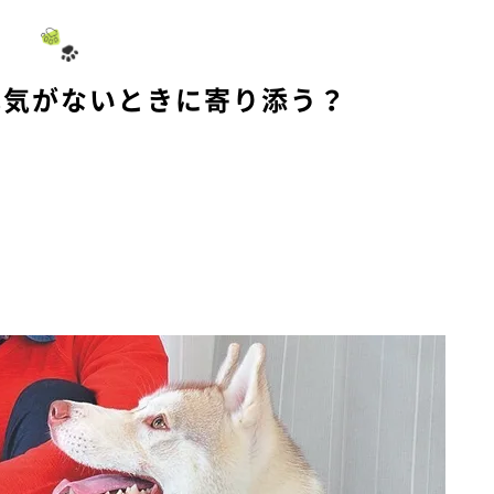
u
t
e
元気がないときに寄り添う？