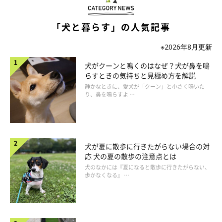
「犬と暮らす」の人気記事
※2026年8月更新
犬がクーンと鳴くのはなぜ？犬が鼻を鳴
らすときの気持ちと見極め方を解説
いぬのきもち投稿写真ギャラリー
静かなときに、愛犬が「クーン」と小さく鳴いた
り、鼻を鳴らすよ …
――犬のなかには飼い主さんの気持ちを読み取ったり、心配した
り、人に寄り添うような行動をみせるコもいるようです。こうい
った場合、犬は人のどのような様子をみて行動をしていると考え
犬が夏に散歩に行きたがらない場合の対
られますか？
応 犬の夏の散歩の注意点とは
犬のなかには『夏になると散歩に行きたがらない、
歩かなくなる』 …
山口先生：
「犬は人の表情、声色、仕草、雰囲気など全体的にみて判断して
いるのではないでしょうか」