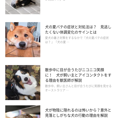
――たとえば『犬が飼い主を心配をしているような行動』とはど
のようなことをいうのでしょうか？
山口先生：
犬の夏バテの症状と対処法は？ 見逃し
「犬が飼い主さんに対して、寄り添う、見つめる、様子を見守
たくない体調変化のサインとは
愛犬の暑さ対策をするなかで『犬の夏バテの症状
る、顔をなめる、心配そうに鳴くなどの様子が挙げられます」
は？ 』『犬の夏 …
散歩中に目が合うたびニコニコ笑顔
に！ 犬が飼い主とアイコンタクトをす
る理由を獣医師が解説
散歩中、飼い主さんと目が合うたびに笑顔を見せる
オーストラリア …
犬が物陰に隠れるのは怖いから？意外と
見落としがちな犬の行動の理由を解説