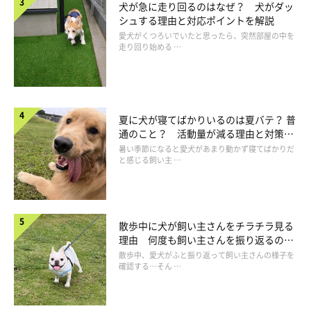
犬が急に走り回るのはなぜ？ 犬がダッ
シュする理由と対応ポイントを解説
愛犬がくつろいでいたと思ったら、突然部屋の中を
走り回り始める …
夏に犬が寝てばかりいるのは夏バテ？ 普
通のこと？ 活動量が減る理由と対策と
は
暑い季節になると愛犬があまり動かず寝てばかりだ
と感じる飼い主 …
散歩中に犬が飼い主さんをチラチラ見る
理由 何度も飼い主さんを振り返るのは
なぜ？
散歩中、愛犬がふと振り返って飼い主さんの様子を
犬が飼い主を心配しているときの行動
確認する…そん …