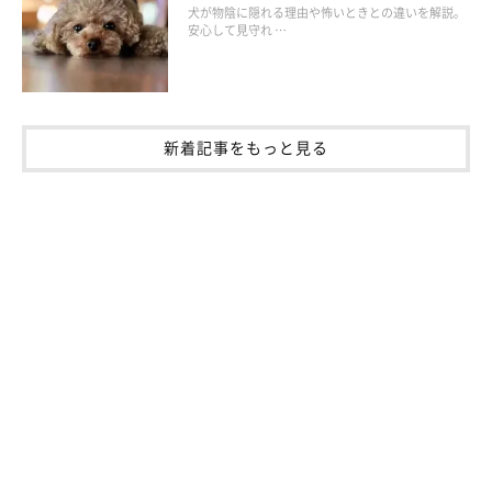
犬が物陰に隠れる理由や怖いときとの違いを解説。
安心して見守れ …
犬が心配や気遣いをしてくれているときの対
新着記事をもっと見る
応