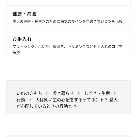
夫だよ』『ありがとう』などのアフターフォローもするとよいと
健康・病気
思います」
愛犬の健康・長生きのために病気のサインを見逃さないコツを伝授
犬は人のように言葉を使った会話はしなくても、人の様子をみて
お手入れ
気持ちを伝えようとしてくれているのですね。
ブラッシング、爪切り、歯磨き、トリミングなどお手入れのコツを
伝授
（監修：いぬのきもち獣医師相談室獣医師・山口みき先生）
取材・文／maki
※写真は「いぬのきもちアプリ」で投稿されたものです
※記事と写真に関連性はありませんので予めご了承ください
いぬのきもち
犬と暮らす
しぐさ・生態
行動
犬は飼い主の心配をするってホント？ 愛犬
関連記事:
が心配しているときの行動とは
【調査】飼い主さんが「空気を読んでいるな」
と感じた愛犬の行動とは
愛犬が、空気を読んだかのような行動を見せたことはありません
か？今回は「愛犬を見ていて『空気を読んでいるな』と感じたこと
はあるか」アンケートを実施。また、犬はなぜ空気を読むことがで
きるのか、いぬのきもち獣医師相談室の岡本りさ先生に伺いまし