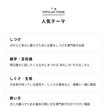
人気テーマ
しつけ
いぬのきもち投稿写真ギャラリー
犬が人と幸せに暮らすために必要なしつけを専門家が伝授
――愛犬が飼い主さんに対して『心配しているよ』『大丈夫？』
という行動をしてきてくれた場合はどう対応してあげたらよいで
雑学・豆知識
すか？
明日誰かに話したくなる犬にまつわる”あれこれ”ネタはこちら
しぐさ・生態
山口先生：
犬本来が持っている習性や、しぐさの意味など、画像と一緒に解説
「その時の飼い主さんの感情次第でしょうから、愛犬に素直な気
持ちを伝えてみてはいかがでしょうか。
飼い方
犬との暮らすための基本の飼い方を専門家が分かりやすく解説
また、心遣いへの感謝を伝えたり、少し落ち着いたら『もう大丈