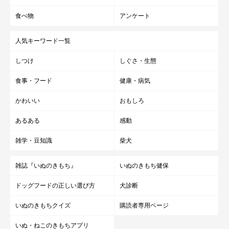
食べ物
アンケート
人気キーワード一覧
しつけ
しぐさ・生態
食事・フード
健康・病気
かわいい
おもしろ
あるある
感動
雑学・豆知識
柴犬
雑誌『いぬのきもち』
いぬのきもち健保
ドッグフードの正しい選び方
犬診断
いぬのきもちクイズ
購読者専用ページ
いぬ・ねこのきもちアプリ