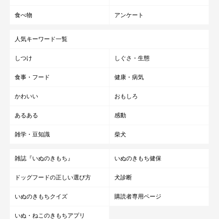
食べ物
アンケート
人気キーワード一覧
しつけ
しぐさ・生態
食事・フード
健康・病気
かわいい
おもしろ
あるある
感動
雑学・豆知識
柴犬
雑誌『いぬのきもち』
いぬのきもち健保
ドッグフードの正しい選び方
犬診断
いぬのきもちクイズ
購読者専用ページ
いぬ・ねこのきもちアプリ