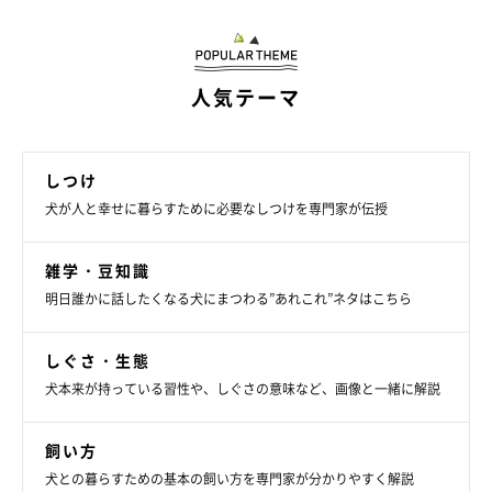
こともあるようです。似ているところを見つけると、愛犬のこと
をますます愛おしく感じますね。
人気テーマ
（監修：いぬのきもち獣医師相談室 獣医師・岡本りさ先生）
取材・文／柏田ゆき
しつけ
※アンケートコメントは飼い主さんがご自身の体験を回答したも
犬が人と幸せに暮らすために必要なしつけを専門家が伝授
のです。
※写真はスマホアプリ「いぬ・ねこのきもち」で投稿されたもの
雑学・豆知識
です。
明日誰かに話したくなる犬にまつわる”あれこれ”ネタはこちら
※記事と写真に関連性がない場合もあります。
※記事の内容は2025年8月時点の情報です。
しぐさ・生態
犬本来が持っている習性や、しぐさの意味など、画像と一緒に解説
飼い方
犬との暮らすための基本の飼い方を専門家が分かりやすく解説