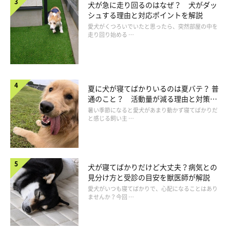
「人からよく、似ているとかそっくりとか言われます。自
犬が急に走り回るのはなぜ？ 犬がダッ
シュする理由と対応ポイントを解説
分ではそうは思いませんが、言われるとなぜかうれしいで
愛犬がくつろいでいたと思ったら、突然部屋の中を
す」
走り回り始める …
「私と言うより息子に似ています。少し困ったときにちょ
っと首を傾けてキョトンと見つめるところがよく似ていま
す」
夏に犬が寝てばかりいるのは夏バテ？ 普
通のこと？ 活動量が減る理由と対策と
は
暑い季節になると愛犬があまり動かず寝てばかりだ
と感じる飼い主 …
犬が寝てばかりだけど大丈夫？病気との
見分け方と受診の目安を獣医師が解説
愛犬がいつも寝てばかりで、心配になることはあり
ませんか？今回 …