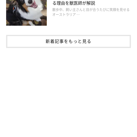
る理由を獣医師が解説
性格が愛犬に影響を与えることはあると言えます」
散歩中、飼い主さんと目が合うたびに笑顔を見せる
オーストラリア …
――性格だけでなく、顔やしぐさまで似ているという声もあがり
ました。表情が似てくるということもあり得ますか？
新着記事をもっと見る
岡本先生：
「犬には笑うなどの概念がないため、人と同じ気持ちで同じよう
な表情をする可能性は低いと思います。ただし、飼い主さんの笑
った表情を“よいこと”と学習し、嬉しい気持ちになり笑っている
ような表情をしている可能性はあります。
反対に、怒っている飼い主さんの表情を“よくないこと”と学習
し、しょんぼりしたり顔色を伺うような表情をしたりすることも
あるでしょう」
飼い主さんやその家族の影響が、犬の性格や表情に影響を与える