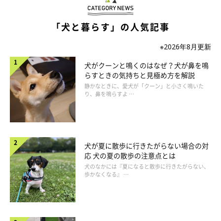
「少し神経質で怖がりなところですね」
「犬と暮らす」の人気記事
「私の髪色と犬の毛色が似ているからなのか、表情なの
か、お散歩していると似ているとよく言われます。オンと
※2026年8月更新
オフがハッキリしているところも」
犬がクーンと鳴くのはなぜ？犬が鼻を鳴
らすときの気持ちと見極め方を解説
「ちょっとドジな性格や横着な部分、雨の日が苦手なとこ
静かなときに、愛犬が「クーン」と小さく鳴いた
ろは私に似ています。睡眠を妨害されると怒るところ、マ
り、鼻を鳴らすよ …
イペースなところ、コミュニケーションが上手な部分は夫
に似ています」
「自分では何とも思っていなかったのですが、雰囲気がそ
犬が夏に散歩に行きたがらない場合の対
っくりだと言われました」
応 犬の夏の散歩の注意点とは
犬のなかには『夏になると散歩に行きたがらない、
「顔がなんとなく似てきた気がします。シニアになり一緒
歩かなくなる』 …
に過ごしてきた時間のなかで、愛犬が似てきたのか私が似
てきたのかわからないけど、全体的に雰囲気が似てきたよ
うに感じます」