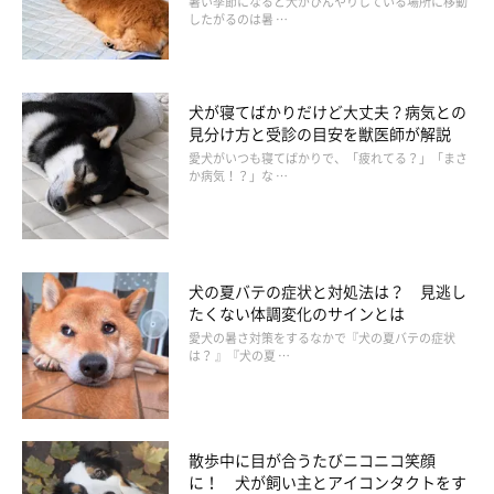
暑い季節になると犬がひんやりしている場所に移動
したがるのは暑 …
犬が寝てばかりだけど大丈夫？病気との
見分け方と受診の目安を獣医師が解説
愛犬がいつも寝てばかりで、「疲れてる？」「まさ
か病気！？」な …
いぬのきもち投稿写真ギャラリー
ここからは、いぬのきもち獣医師相談室の岡本りさ先生にお話を
伺います。
犬の夏バテの症状と対処法は？ 見逃し
たくない体調変化のサインとは
――飼い主さんやその家族など、身近な人の性格が犬に影響を与
愛犬の暑さ対策をするなかで『犬の夏バテの症状
は？ 』『犬の夏 …
えることはあるのでしょうか？
岡本先生：
「犬はもともと群れで生活する生き物ですので、飼い主さんのこ
散歩中に目が合うたびニコニコ笑顔
に！ 犬が飼い主とアイコンタクトをす
とをよく観察して行動しています。このことから、飼い主さんの