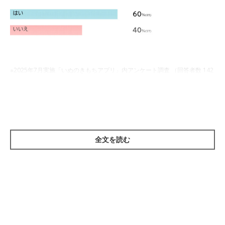
※2025年7月実施「いぬのきもちアプリ」内アンケート調査 （回答者数 142
人）
犬と飼い主が似てくることに関するアンケート
「見た目・しぐさ・性格など、愛犬はあなたに似ていると思いま
すか？」と聞いたところ、60%の飼い主さんが「はい」と回答し
全文を読む
ました。
では、どんなところが似ているのでしょうか。飼い主さんから寄
せられた回答の一部をご紹介します。