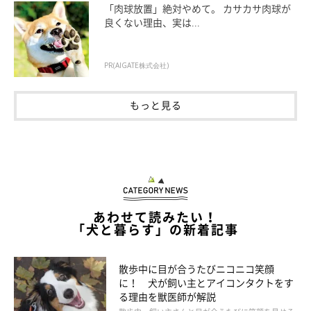
「肉球放置」絶対やめて。 カサカサ肉球が
良くない理由、実は...
その3：雷など怖いことが起こったとき反応
は？
PR(AIGATE株式会社)
もっと見る
あわせて読みたい！
「犬と暮らす」の新着記事
散歩中に目が合うたびニコニコ笑顔
に！ 犬が飼い主とアイコンタクトをす
る理由を獣医師が解説