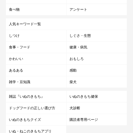
食べ物
アンケート
人気キーワード一覧
しつけ
しぐさ・生態
食事・フード
健康・病気
かわいい
おもしろ
あるある
感動
雑学・豆知識
柴犬
雑誌『いぬのきもち』
いぬのきもち健保
ドッグフードの正しい選び方
犬診断
いぬのきもちクイズ
購読者専用ページ
いぬ・ねこのきもちアプリ