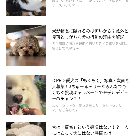
散歩中、飼い主さんと目が合うたびに笑顔を見せる
オーストラリア …
いぬのきもち投稿写真ギャラリー
犬が物陰に隠れるのは怖いから？意外と
見落としがちな犬の行動の理由を解説
A：飼い主さんを見上げたり、そばに来ようとしたりする
犬が物陰に隠れる理由や怖いときとの違いを解説。
安心して見守れ …
B：呼びかけたら、きちんとそばに来る
C：呼びかけても、そばに寄って来ない
D：部屋の隅で怖そうに震えたり、吠えたりうなったりする
＜PR＞愛犬の「もぐもぐ」写真・動画を
大募集！#ちゅーるテリーヌみんなでも
チェックポイント
ぐもぐ投稿キャンペーンでモデルデビュ
ーのチャンス！
あの「ちゅ～る」から誕生した「ちゅ～るテリー
飼い主さんの近くが愛犬にとって安心できる場所なら、雷や花火
ヌ」をご存じです …
といった“怖いこと”が起こったときに、すぐに近づいてくるはず
です。反対に、飼い主さんに対する信頼度が低い場合は、飼い主
犬は「反省」という感情はない！？ 人
にはあって犬にはない感情とは
さんに頼らずひとりで我慢しようと、吠えたり震えたりする犬も