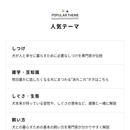
ここでは3つの「愛され度」チェック方法をご紹介しました。
「A」が多かった人は愛犬から充分愛されている証拠。反対に
人気テーマ
「D」が多い場合は、普段の愛犬に対する接し方など、何か問題
があるかもしれません。
愛犬との絆をより強くするためにも、今愛犬からどれほど愛され
しつけ
ているのか、愛犬の気持ちを知ることはとても大切です。今回あ
犬が人と幸せに暮らすために必要なしつけを専門家が伝授
まり良い結果が出なかった場合は、その原因を探り、今後の信頼
関係づくりに役立ててみてくださいね！
雑学・豆知識
明日誰かに話したくなる犬にまつわる”あれこれ”ネタはこちら
参考／「いぬのきもち」2018年1月号『あなたはどのくらい愛犬
しぐさ・生態
から愛されている？＜診断＞ もっともっと愛されるコツも紹
犬本来が持っている習性や、しぐさの意味など、画像と一緒に解説
介！』（監修：ヤマザキ学園大学 動物看護学部講師 動物臨床行
動学研究室 獣医学博士 獣医師 茂木千恵先生）
飼い方
文／hasebe
犬との暮らすための基本の飼い方を専門家が分かりやすく解説
※写真はスマホアプリ「いぬ・ねこのきもち」で投稿されたもの