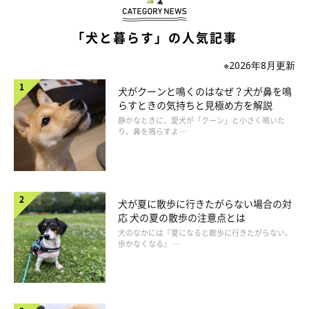
「犬と暮らす」の人気記事
いぬのきもち投稿写真ギャラリー
※2026年8月更新
A：飼い主さんの指示に従おうと一生懸命になる
犬がクーンと鳴くのはなぜ？犬が鼻を鳴
らすときの気持ちと見極め方を解説
B：オスワリやフセをするなど、できる動作をしてごまかす
静かなときに、愛犬が「クーン」と小さく鳴いた
C：従わない、あるいは無視をする
り、鼻を鳴らすよ …
D：飼い主さんから目をそらしたり、しっぽが下がったり、逃げ
たりする
犬が夏に散歩に行きたがらない場合の対
チェックポイント
応 犬の夏の散歩の注意点とは
犬のなかには『夏になると散歩に行きたがらない、
歩かなくなる』 …
飼い主さんへの好感度が高くなるほど、愛犬は「大好きな飼い主
さんの期待に応えたい！」と思うようになります。飼い主さんの
ことが大好きな犬は、苦手な指示のトレーニングでも一生懸命取