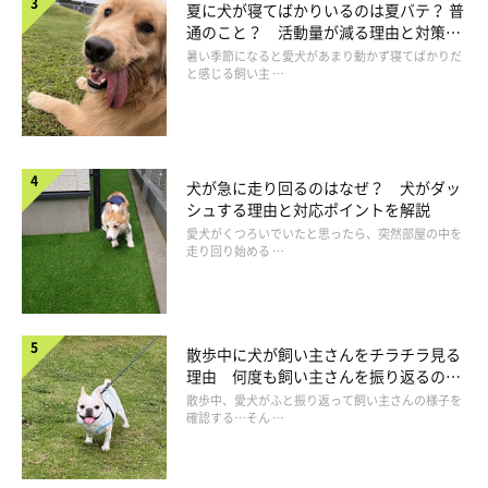
夏に犬が寝てばかりいるのは夏バテ？ 普
り組むでしょう。しかし、指示に応えられなかったときに嫌な思
通のこと？ 活動量が減る理由と対策と
いをした経験がある場合は、その場から逃げてしまうこともあり
は
暑い季節になると愛犬があまり動かず寝てばかりだ
と感じる飼い主 …
ます。
犬が急に走り回るのはなぜ？ 犬がダッ
シュする理由と対応ポイントを解説
愛犬がくつろいでいたと思ったら、突然部屋の中を
走り回り始める …
散歩中に犬が飼い主さんをチラチラ見る
理由 何度も飼い主さんを振り返るのは
なぜ？
散歩中、愛犬がふと振り返って飼い主さんの様子を
確認する…そん …