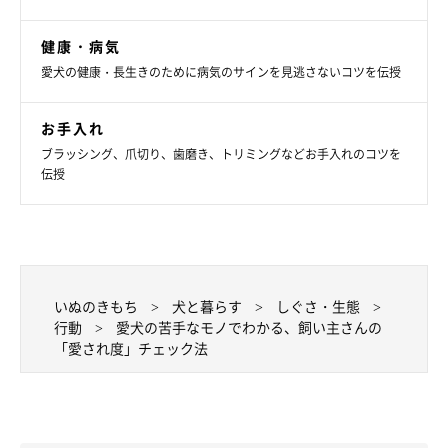
です。
健康・病気
※記事と写真に関連性はありませんので予めご了承ください。
愛犬の健康・長生きのために病気のサインを見逃さないコツを伝授
お手入れ
ブラッシング、爪切り、歯磨き、トリミングなどお手入れのコツを
伝授
いぬのきもち
犬と暮らす
しぐさ・生態
行動
愛犬の苦手なモノでわかる、飼い主さんの
「愛され度」チェック法