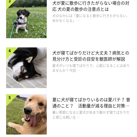
犬が夏に散歩に行きたがらない場合の対
応 犬の夏の散歩の注意点とは
犬のなかには『夏になると散歩に行きたがらない、
歩かなくなる』 …
犬が寝てばかりだけど大丈夫？病気との
見分け方と受診の目安を獣医師が解説
愛犬がいつも寝てばかりで、心配になることはあり
ませんか？今回 …
冬のシャンプーの頻度は夏と同じでいいの？
夏に犬が寝てばかりいるのは夏バテ？ 普
通のこと？ 活動量が減る理由と対策と
は
暑い季節になると愛犬があまり動かず寝てばかりだ
と感じる飼い主 …