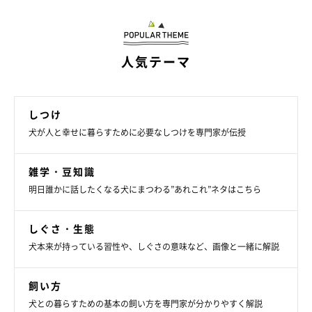
健康な犬に靴下をずっと履かせていると、肉球が弱くなり、出血
しやすくなることがあるため、履かせないほうがよいでしょう。
人気テーマ
ただし、雪の上を散歩するなど、靴下を履かせた方がよい場合も
あります。
愛犬の肉球のひび割れが気になるようなら、肉球用の保湿クリー
しつけ
ムを塗る手もありますよ。
犬が人と幸せに暮らすために必要なしつけを専門家が伝授
今回は、冬のお手入れに関する4つの疑問と獣医師の回答をご紹
雑学・豆知識
介しました。これらを参考に、寒い冬を愛犬と元気に乗り越えて
明日誰かに話したくなる犬にまつわる”あれこれ”ネタはこちら
くださいね！
しぐさ・生態
犬本来が持っている習性や、しぐさの意味など、画像と一緒に解説
参考／「いぬのきもち」2017年12月『寒い季節に必要なことが
〇×でわかる！ 愛犬ぬくぬく冬支度』（監修：ノヤ動物病院院
飼い方
長 野矢雅彦先生）
犬との暮らすための基本の飼い方を専門家が分かりやすく解説
文／hasebe