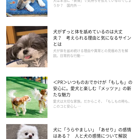
犬は本当に「表情」で気持ちを伝えているのでしょ
うか？ 国内外 …
犬がずっと体を舐めているのは大丈
夫？ 考えられる理由と気になるサイン
とは
犬が体を舐め続ける理由や異常との見極め方を解
説。日常的な行動 …
＜PR＞いつものおでかけが「もしも」の
安心に。愛犬と楽しむ『メッツァ』の新
たな魅力
愛犬は大切な家族。だからこそ、「もしもの時も、
このコと安心し …
乾燥から肉球を保護するには、靴下を履かせ
るといいの？
犬に「うらやましい」「あせり」の感情
はある？ 人と犬の感情について解説