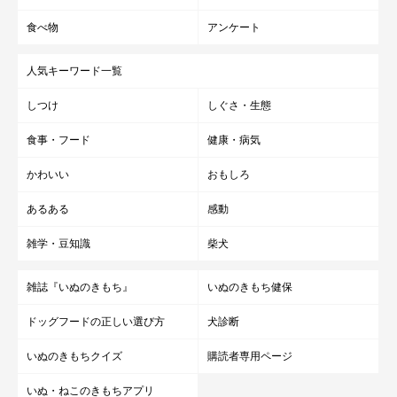
食べ物
アンケート
人気キーワード一覧
しつけ
しぐさ・生態
食事・フード
健康・病気
かわいい
おもしろ
あるある
感動
雑学・豆知識
柴犬
雑誌『いぬのきもち』
いぬのきもち健保
ドッグフードの正しい選び方
犬診断
いぬのきもちクイズ
購読者専用ページ
いぬ・ねこのきもちアプリ