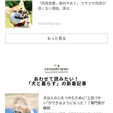
「肉球放置」絶対やめて。 カサカサ肉球が
良くない理由、実は...
PR(AIGATE株式会社)
もっと見る
いぬのきもち投稿写真ギャラリー
湿度が低く、乾燥しがちな冬場のシャンプーは、皮膚病にかかっ
ていない健康な犬なら、夏場よりも少し長めの間隔にしてあげて
OKです。犬種や犬の肌質にもよりますが、月に1回シャンプーを
している場合、冬場は1ヶ月半に1回くらいを目安にするとよいか
あわせて読みたい！
「犬と暮らす」の新着記事
もしれません。
部分的に汚れてしまったときは、ホットタオルで拭くなどして清
潔を保ってあげましょう。
犬は人の心をつかむために“上目づか
い”ができるようになった！？専門家が
解説