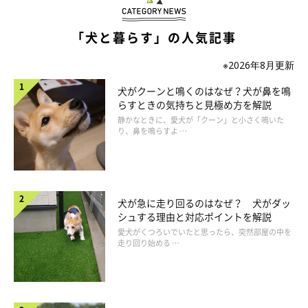
ることで、毛の間に空気が入り込みやすくなるため、体毛の保温
「犬と暮らす」の人気記事
性がアップしますよ！
※2026年8月更新
ちなみに、寒さ対策として、室内でも服を着せて防寒しようとす
犬がクーンと鳴くのはなぜ？犬が鼻を鳴
る飼い主さんもいます。しかし、犬は「毛立筋」という筋肉で毛
らすときの気持ちと見極め方を解説
を動かすことによって体温を調整しているので、服を着せっぱな
静かなときに、愛犬が「クーン」と小さく鳴いた
しにすると、毛を動かせずに体温調整機能が衰えてしまうこと
り、鼻を鳴らすよ …
が。
また、ずっと服を着ているとその暖かさに慣れてしまい、より寒
さが苦手になってしまう恐れもあるので注意してください。
犬が急に走り回るのはなぜ？ 犬がダッ
シュする理由と対応ポイントを解説
愛犬がくつろいでいたと思ったら、突然部屋の中を
走り回り始める …