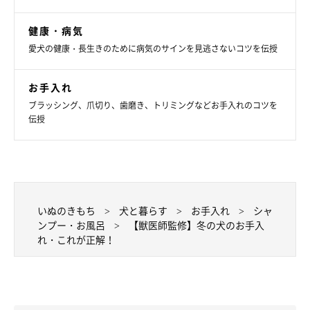
※写真はスマホアプリ「いぬ・ねこのきもち」で投稿されたもの
健康・病気
です。
愛犬の健康・長生きのために病気のサインを見逃さないコツを伝授
※記事と写真に関連性はありませんので予めご了承ください。
お手入れ
ブラッシング、爪切り、歯磨き、トリミングなどお手入れのコツを
伝授
いぬのきもち
犬と暮らす
お手入れ
シャ
ンプー・お風呂
【獣医師監修】冬の犬のお手入
れ・これが正解！