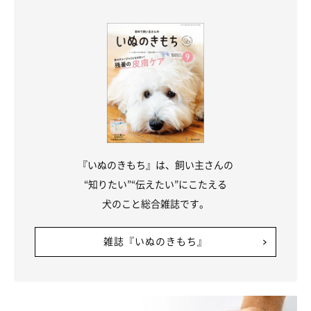
愛犬が嫉妬しているかもしれないなと感じたら、積極的に声をか
けたり、優しくなでてあげたりするなど、できるだけ多くコミュ
ケーションをとるように心がけましょう。そして、「とても大切
に思っているよ」という飼い主さんの気持ちを伝えて、しっかり
とフォローしてあげてください。
家族が増えるなどして生活環境が変わったとしても、飼い主さん
がきちんと心のケアをしてあげることで、嫉妬する回数が減り、
『いぬのきもち』は、飼い主さんの
愛犬もストレスを感じにくくなるはずです。
“知りたい”“伝えたい”にこたえる
ストレスはさまざまな不調の原因になるので、あまり愛犬に嫉妬
犬のこと総合雑誌です。
させないよう、日ごろから注意しましょう！
雑誌『いぬのきもち』
いぬのきもち WEB MAGAZINE｜犬もやきもちを焼く？他の犬や
子供に嫉妬するそのしぐさや理由とは
参考／「いぬのきもち」WEB AGAZINE『犬もやきもちを焼く？