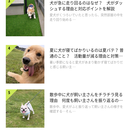
犬が急に走り回るのはなぜ？ 犬がダッ
「自分も！」といわんばかりに割り込んでくる
シュする理由と対応ポイントを解説
愛犬がくつろいでいたと思ったら、突然部屋の中を
走り回り始める …
吠える
不機嫌そうな表情をする
ため息をついたり、ふて寝をしたりする
夏に犬が寝てばかりいるのは夏バテ？ 普
通のこと？ 活動量が減る理由と対策と
すねたり、シュンとしたりするようなしぐさをする
は
暑い季節になると愛犬があまり動かず寝てばかりだ
と感じる飼い主 …
違う部屋に行ってしまう
気を引こうと、おしっこを何度もする など
散歩中に犬が飼い主さんをチラチラ見る
理由 何度も飼い主さんを振り返るのは
なぜ？
散歩中、愛犬がふと振り返って飼い主さんの様子を
確認する…そん …