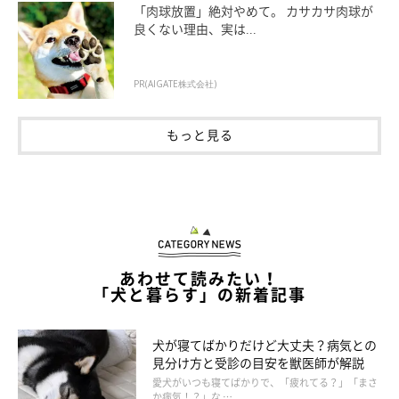
「肉球放置」絶対やめて。 カサカサ肉球が
良くない理由、実は...
PR(AIGATE株式会社)
もっと見る
すでにストレスを感じているかも？ こんな
行動は要注意！
あわせて読みたい！
「犬と暮らす」の新着記事
犬が寝てばかりだけど大丈夫？病気との
見分け方と受診の目安を獣医師が解説
愛犬がいつも寝てばかりで、「疲れてる？」「まさ
か病気！？」な …