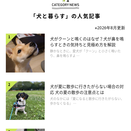
「犬と暮らす」の人気記事
※2026年8月更新
犬がクーンと鳴くのはなぜ？犬が鼻を鳴
らすときの気持ちと見極め方を解説
静かなときに、愛犬が「クーン」と小さく鳴いた
り、鼻を鳴らすよ …
いぬのきもち投稿写真ギャラリー
以下のようなしぐさや行動をとるときは、愛犬が嫉妬しているか
もしれません。
犬が夏に散歩に行きたがらない場合の対
応 犬の夏の散歩の注意点とは
犬のなかには『夏になると散歩に行きたがらない、
歩かなくなる』 …
嫉妬をしているときに見せるしぐさ・行動
おもちゃを何度も持ってくる