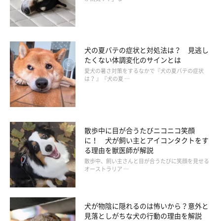
犬の夏バテの症状と対処法は？ 見逃し
たくない体調変化のサインとは
愛犬の暑さ対策をするなかで『犬の夏バテの症状
は？ 』『犬の夏 …
散歩中に目が合うたびニコニコ笑顔
に！ 犬が飼い主とアイコンタクトをす
る理由を獣医師が解説
散歩中、飼い主さんと目が合うたびに笑顔を見せる
オーストラリア …
いぬのきもち投稿写真ギャラリー
一方、愛犬が以下のようなしぐさや行動をとる場合は、嫉妬する
犬が物陰に隠れるのは怖いから？意外と
気持ちが強くなり、ストレスを感じているおそれがあります。
見落としがちな犬の行動の理由を解説