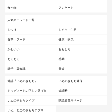
食べ物
アンケート
人気キーワード一覧
しつけ
しぐさ・生態
食事・フード
健康・病気
かわいい
おもしろ
あるある
感動
雑学・豆知識
柴犬
雑誌『いぬのきもち』
いぬのきもち健保
ドッグフードの正しい選び方
犬診断
いぬのきもちクイズ
購読者専用ページ
いぬ・ねこのきもちアプリ