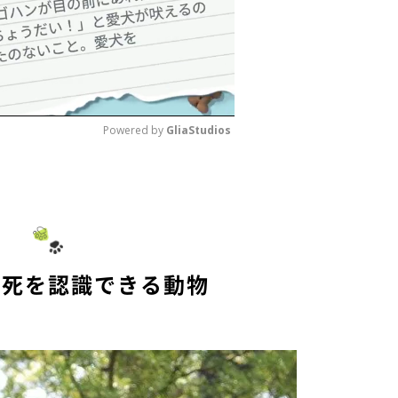
Powered by 
GliaStudios
M
u
t
e
の死を認識できる動物