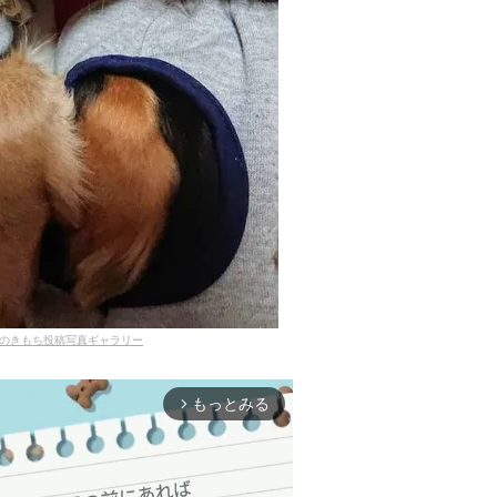
のきもち投稿写真ギャラリー
もっとみる
arrow_forward_ios