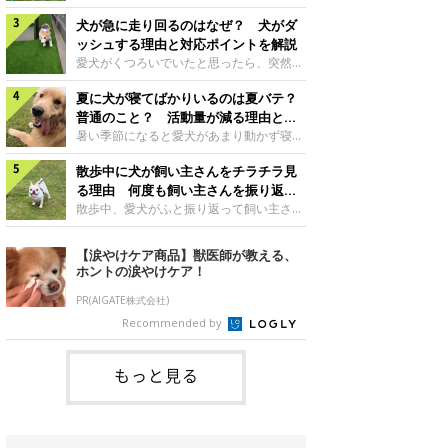
さんもいるかもしれません。今回は、犬が
らない、歩かなくなる』『暑い季節は散歩
クーンと鳴く理由や鼻鳴らしの背景、見極
犬が急に走り回るのはなぜ？ 犬がダ
の気配を察すると涼しい部屋から出ようと
め方と対応のポイントなどについて、いぬ
しない』など散歩に行きたがらないコもい
ッシュする理由と対応ポイントを解説
のきもち獣医師相談室の原 駿太朗先生に
るようです。愛犬の運動をさせてあげたい
愛犬がくつろいでいたと思ったら、突然部
伺いました。クーンと鳴くのはどんな気持
のに、散歩に行きたがらない。このような
屋の中を走り回り始める――そんな様子に
ち？いぬのきもち投稿写真ギャラリー犬が
場合はどう対応すればよいのでしょうか？
夏に犬が寝てばかりいるのは夏バテ？
驚いたことはありませんか？ 急な動きに
クーンと小さく鳴くときは、何らかの感情
「愛犬が夏に散歩に行きたがらない場合の
「何が起きているの？」と戸惑う飼い主さ
普通のこと？ 活動量が減る理由と対
を伝えようとしている場合があると考えら
対応」について、いぬのきもち獣医師相談
んも多いでしょう。落ち着いていたはずな
策とは
暑い季節になると愛犬があまり動かず寝て
れています。大
室の白山さとこ先生に聞きました。Q.夏に
のに、急にスイッチが入ったように見える
ばかりだと感じる飼い主さんはいません
犬の散歩に行くときの注意点は？ いぬの
と不安になることもあります。今回は、犬
散歩中に犬が飼い主さんをチラチラ見
か？その様子に、愛犬が夏バテで疲れてい
きもち投稿写真ギャラリーーー夏に愛犬と
が急に走り回る理由や見極め方などについ
るのか、元気がないのかなど不安に感じる
る理由 何度も飼い主さんを振り返る
散歩に行くときは、どのようなことに注意
て、いぬのきもち獣医師相談室の岡本りさ
方もいるのではないかと思います。 で
のはなぜ？
散歩中、愛犬がふと振り返って飼い主さん
をするとよい
先生に伺いました。犬が急に走り回るのは
は、犬が寝てばかりいるときに対処が必要
の様子を確認する…そんな場面に心当たり
よくある行動？いぬのきもち投稿写真ギャ
かを見極める方法はあるのでしょうか？
はありませんか？ 何度もチラチラ見られ
【涙やけケア商品】獣医師が教える、
ラリー犬が突然走り回る行動は、必ずしも
「犬の活動量が夏に減る理由と対策」につ
ると、「何か気になることがあるの？」
ホントの涙やけケア！
珍しいものではないと考えられています。
いて、いぬのきもち獣医師相談室の山口み
「ちゃんと歩けているかな」と不安になる
体にたまったエ
き先生に話を聞きました。Q. 夏に犬の活
ことがあるかもしれません。愛犬が歩きな
PR(AIGATE株式会社)
動量が減る理由は？ いぬのきもち投稿写
がら飼い主さんを振り返るしぐさには、ど
Recommended by
真ギャラリーーー夏に愛犬の活動量が減る
んな気持ちが隠れているのでしょうか。今
と感じる飼い主さんもいるようです。理由
回は、犬が散歩中に飼い主さんを確認する
としてどのようなこ
理由や注意すべきサインの見極めかた、対
もっと見る
応のポイントなどについて、いぬのきもち
獣医師相談室の原 駿太朗先生に伺いまし
た。振り返るのは「確認」や「安心」のサ
イン？いぬのきも