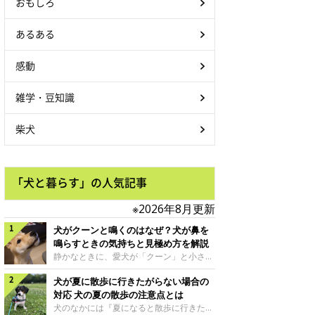
おもしろ
あるある
感動
雑学・豆知識
柴犬
「犬と暮らす」の人気記事
※2026年8月更新
犬がクーンと鳴くのはなぜ？犬が鼻を
鳴らすときの気持ちと見極め方を解説
静かなときに、愛犬が「クーン」と小さく
鳴いたり、鼻を鳴らすような音を出したり
犬が夏に散歩に行きたがらない場合の
することはありませんか？ 大きく吠える
わけではない分、「不安なの？それとも何
対応 犬の夏の散歩の注意点とは
かお願いしているの？」と気になる飼い主
犬のなかには『夏になると散歩に行きたが