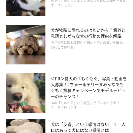
散歩中、飼い主さんと目が合うたびに笑顔を見せる
オーストラリア …
犬が物陰に隠れるのは怖いから？意外と
見落としがちな犬の行動の理由を解説
犬が物陰に隠れる理由や怖いときとの違いを解説。
安心して見守れ …
雨の日や夏の暑い日の散歩
＜PR＞愛犬の「もぐもぐ」写真・動画を
大募集！#ちゅーるテリーヌみんなでも
ぐもぐ投稿キャンペーンでモデルデビュ
ーのチャンス！
あの「ちゅ～る」から誕生した「ちゅ～るテリー
ヌ」をご存じです …
犬は「反省」という感情はない！？ 人
にはあって犬にはない感情とは