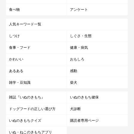
食べ物
アンケート
人気キーワード一覧
しつけ
しぐさ・生態
食事・フード
健康・病気
かわいい
おもしろ
あるある
感動
雑学・豆知識
柴犬
雑誌『いぬのきもち』
いぬのきもち健保
ドッグフードの正しい選び方
犬診断
いぬのきもちクイズ
購読者専用ページ
いぬ・ねこのきもちアプリ