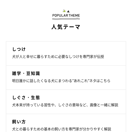
ておくことで、犬も飼い主さんもストレスを溜めずに済みます。
また、夏の暑い日は、熱中症の心配があるため、早朝や夜など涼
人気テーマ
しい時間帯を選ぶように心がけましょう。夜は昼間と違って、や
や刺激が少ないかもしれませんが、周りが暗すぎず歩くのに支障
がなければ夜間でも大丈夫ですよ。
しつけ
犬が人と幸せに暮らすために必要なしつけを専門家が伝授
愛犬にも飼い主さんにも、運動だけでなくストレス発散やリフレ
雑学・豆知識
ッシュ効果のあるお散歩。愛犬に合った適度な散歩量で、心と体
明日誰かに話したくなる犬にまつわる”あれこれ”ネタはこちら
の健康をキープしてあげてくださいね。
しぐさ・生態
参考／「いぬのきもち」2018年6月号『雨の日も行ったほうがい
犬本来が持っている習性や、しぐさの意味など、画像と一緒に解説
いの？イヤイヤして歩かないときは？etc.……散歩のお悩み、な
んでも答えます♪』（監修：「SKYWAN！DOG SCHOOL」代表
飼い方
家庭犬しつけインストラクター 井原亮先生）
犬との暮らすための基本の飼い方を専門家が分かりやすく解説