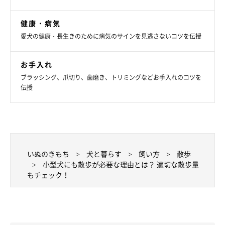
「いぬのきもち」WEB MAGAZINE『【犬種別】小型犬に散
歩は必要？ 冬も行く？ 量と回数の目安を教えて！』（監修：
健康・病気
いぬのきもち相談室獣医師）
愛犬の健康・長生きのために病気のサインを見逃さないコツを伝授
文／hattori
※写真はスマホアプリ「いぬ・ねこのきもち」で投稿されたもの
お手入れ
です。
ブラッシング、爪切り、歯磨き、トリミングなどお手入れのコツを
※記事と写真に関連性はありませんので予めご了承ください。
伝授
いぬのきもち
犬と暮らす
飼い方
散歩
小型犬にも散歩が必要な理由とは？ 適切な散歩量
もチェック！