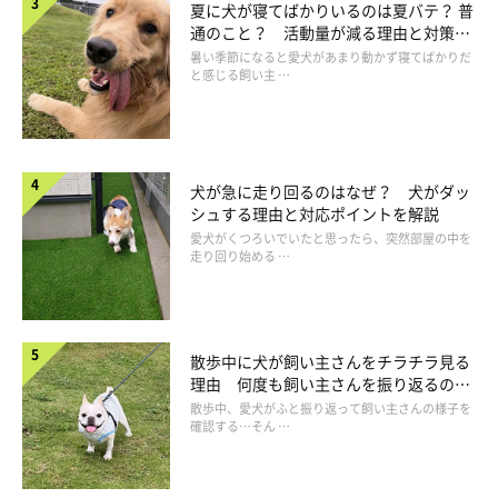
夏に犬が寝てばかりいるのは夏バテ？ 普
通のこと？ 活動量が減る理由と対策と
は
暑い季節になると愛犬があまり動かず寝てばかりだ
と感じる飼い主 …
犬が急に走り回るのはなぜ？ 犬がダッ
シュする理由と対応ポイントを解説
愛犬がくつろいでいたと思ったら、突然部屋の中を
走り回り始める …
いぬのきもち投稿写真ギャラリー
散歩中に犬が飼い主さんをチラチラ見る
理由 何度も飼い主さんを振り返るのは
一般的に、小型犬の散歩量の目安として1日2回、1回15〜30分が
なぜ？
散歩中、愛犬がふと振り返って飼い主さんの様子を
確認する…そん …
推奨されていますが、犬種によっては、1回につき、30～40分ま
たは40～50分と、長時間の散歩が必要な犬もいます。犬種だけ