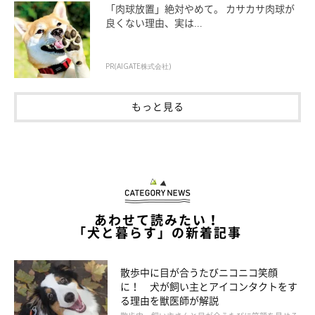
でなく、年齢や、その日の愛犬の体調によっても適切な散歩量は
「肉球放置」絶対やめて。 カサカサ肉球が
変わってくるもの。散歩から家に帰って、くたっと眠ってしまう
良くない理由、実は...
くらいの散歩量であれば、十分だといえるでしょう。
PR(AIGATE株式会社)
外での散歩に満足していると、お家の中での困った行動が少なく
なる傾向もあるとのことです。愛犬の散歩の時間や距離が愛犬に
もっと見る
ちゃんと合っているか、お散歩をしながら様子を確かめて、調整
してあげてくださいね。
いぬのきもち WEB MAGAZINE｜【犬種別】小型犬に散歩は必
要？ 冬も行く？ 量と回数の目安を教えて！
あわせて読みたい！
「犬と暮らす」の新着記事
散歩中に目が合うたびニコニコ笑顔
に！ 犬が飼い主とアイコンタクトをす
る理由を獣医師が解説