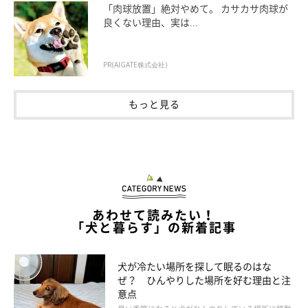
「肉球放置」絶対やめて。 カサカサ肉球が
●柴
良くない理由、実は...
●マルチーズ
●フレンチ・ブルドッグ
PR(AIGATE株式会社)
●ミニチュア・ダックスフンド
●ペキニーズ
もっと見る
●パグ
●スピッツ
●ブリュッセル・グリフォン
●シャー・ペイ
など
あわせて読みたい！
「犬と暮らす」の新着記事
犬が冷たい場所を探して眠るのはな
ぜ？ ひんやりした場所を好む理由と注
意点