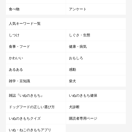
※記事と写真に関連性はありませんので予めご了承ください。
食べ物
アンケート
人気キーワード一覧
しつけ
しぐさ・生態
食事・フード
健康・病気
かわいい
おもしろ
あるある
感動
雑学・豆知識
柴犬
雑誌『いぬのきもち』
いぬのきもち健保
ドッグフードの正しい選び方
犬診断
いぬのきもちクイズ
購読者専用ページ
いぬ・ねこのきもちアプリ