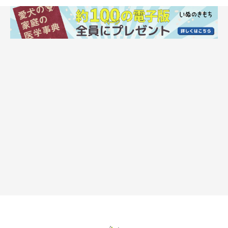
ということに大きく影響されます。一日中走り回って羊を追いか
ける必要があった牧羊犬種は、それだけ散歩の量も必要です。こ
こでは1日に2回散歩に行ったとして、1回あたりの時間の理想を
目安として算出してみましたので、参考にしてみてください。
散歩時間：1回あたり20～30分
●チワワ
●狆
●シー・ズー
●ヨークシャー・テリア
●ポメラニアン
●ラサ・アプソ
など