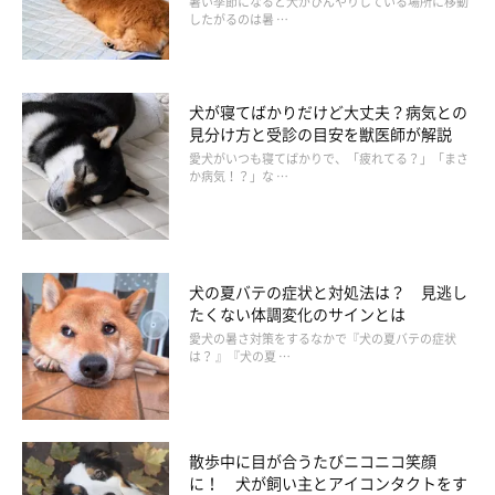
暑い季節になると犬がひんやりしている場所に移動
したがるのは暑 …
犬が寝てばかりだけど大丈夫？病気との
見分け方と受診の目安を獣医師が解説
愛犬がいつも寝てばかりで、「疲れてる？」「まさ
か病気！？」な …
散歩時間：1回あたり40～50分
犬の夏バテの症状と対処法は？ 見逃し
●トイ・プードル
たくない体調変化のサインとは
●シェトランド・シープドッグ
愛犬の暑さ対策をするなかで『犬の夏バテの症状
は？ 』『犬の夏 …
●ビーグル
●ミニチュア・ピンシャー
●キャバリア・キング・チャールズ・スパニエル
散歩中に目が合うたびニコニコ笑顔
●ミニチュア・シュナウザー
に！ 犬が飼い主とアイコンタクトをす
●ボストン・テリア