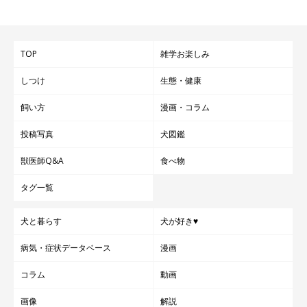
犬と散歩できるようにしましょう。
TOP
雑学お楽しみ
いぬのきもち WEB MAGAZINE「愛犬とのお出かけや散歩に♪100
均＆300均の便利グッズ」
しつけ
生態・健康
飼い方
漫画・コラム
いぬのきもち WEB MAGAZINE「【愛犬は我慢してるかも？】留
投稿写真
犬図鑑
守番・散歩時のトイレのお悩み相談室」
獣医師Q&A
食べ物
いぬのきもち WEB MAGAZINE「散歩中吠えるのは「怖いから」
タグ一覧
かも…愛犬を安心させる○○の使い方」
犬と暮らす
犬が好き♥
参考／「いぬのきもち」2011年9月号『愛犬にピッタリの散歩量
病気・症状データベース
漫画
とは？』（監修：若山正之先生、中村太先生）
コラム
動画
監修／いぬのきもち相談室獣医師
文／コージー根本
画像
解説