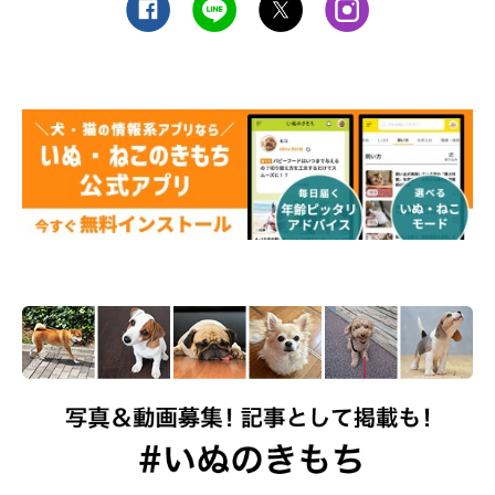
□散歩から帰宅後、家に入るのを嫌がらない
□散歩から帰宅後は、落ち着いて過ごせる
□日ごろ、あまりムダ吠えをしない
□日ごろ、愛犬から遊ぼうと誘うことが少ない
□遊んでいる最中、興奮するとおさまりにくい
□日ごろ、家の中を走り回ったりしない
□家具のかじりグセやおもちゃの破壊グセがない
以上の10個の項目のうち、7個以上なら愛犬は満足していると言
っていいかもしれません。チェック項目が多くなるよう、散歩の
量を見直してみてください。