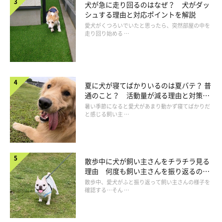
犬が急に走り回るのはなぜ？ 犬がダッ
シュする理由と対応ポイントを解説
愛犬がくつろいでいたと思ったら、突然部屋の中を
走り回り始める …
夏に犬が寝てばかりいるのは夏バテ？ 普
通のこと？ 活動量が減る理由と対策と
は
暑い季節になると愛犬があまり動かず寝てばかりだ
と感じる飼い主 …
散歩中に犬が飼い主さんをチラチラ見る
理由 何度も飼い主さんを振り返るのは
なぜ？
散歩中、愛犬がふと振り返って飼い主さんの様子を
確認する…そん …
散歩時間：1回あたり30～40分