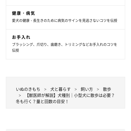
●ボーダー・コリー
健康・病気
●イタリアン・グレーハウンド
愛犬の健康・長生きのために病気のサインを見逃さないコツを伝授
●サモエド
●ダルメシアン
お手入れ
●ウェルシュ・コーギー・ペンブローク
ブラッシング、爪切り、歯磨き、トリミングなどお手入れのコツを
●ゴールデン・レトリーバー
伝授
●アメリカン・コッカー・スパニエル
●ラブラドール・レトリーバー
●バーニーズ・マウンテンドッグ
●シベリアン・ハスキー
いぬのきもち
犬と暮らす
飼い方
散歩
●ジャーマン・シェパード・ドッグ
【獣医師が解説】犬種別｜小型犬に散歩は必要？
●ジャック・ラッセル・テリア
冬も行く？量と回数の目安！
など