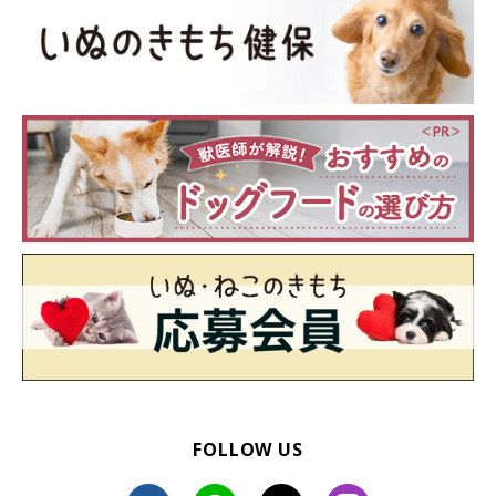
愛犬が今の散歩量で満足しているかチェック
散歩中の様子と、ふだんの様子の両方からチェック。以下の項目
のチェック数が多いほど愛犬の散歩満足度は高し！ ※性格やし
つけ状況にもよりますので、あくあで目安として下さい。
□散歩の準備中、興奮せずにおとなしく待てる
□散歩中は、リードを引っ張らないで歩く
FOLLOW US
□散歩中、しっぽを上げて目をキラキラさせて歩く