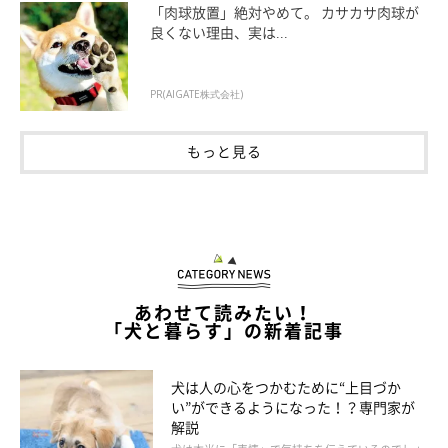
「肉球放置」絶対やめて。 カサカサ肉球が
良くない理由、実は...
犬が苦手な「顔周り」は後ろから乾かす
PR(AIGATE株式会社)
もっと見る
あわせて読みたい！
「犬と暮らす」の新着記事
犬は人の心をつかむために“上目づか
い”ができるようになった！？専門家が
解説