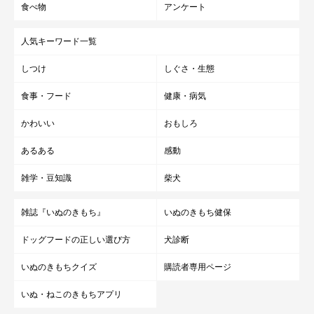
食べ物
アンケート
人気キーワード一覧
しつけ
しぐさ・生態
食事・フード
健康・病気
かわいい
おもしろ
あるある
感動
雑学・豆知識
柴犬
雑誌『いぬのきもち』
いぬのきもち健保
ドッグフードの正しい選び方
犬診断
いぬのきもちクイズ
購読者専用ページ
いぬ・ねこのきもちアプリ