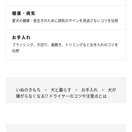
ドライが終わったら、毛の流れに沿って全体的にコームを通し、
健康・病気
最終チェックすることも大切です。
愛犬の健康・長生きのために病気のサインを見逃さないコツを伝授
お手入れ
長毛種の場合は、最後に冷風を当てて、毛の別れ方を見るのもよ
ブラッシング、爪切り、歯磨き、トリミングなどお手入れのコツを
いでしょう。このとき、毛がしっかりと散ったら、乾いている証
伝授
拠です。
一方、短毛種や毛が短い箇所がある場合は、全身をくまなく触っ
てチェックしてください。
ちなみに、ドライヤーをかけ忘れやすい箇所は、指の間や内股、
いぬのきもち
犬と暮らす
お手入れ
犬が
わきの下、お腹あたりです。生乾きになっていないか、しっかり
嫌がらなくなる!? ドライヤーのコツや注意点とは
と確認しましょう。
愛犬がどうしてもドライヤーを嫌がる場合は、慣れるまで少しず
つチャレンジするようにしてください。それでも難しい場合は無