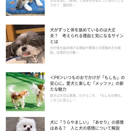
犬は本当に「表情」で気持ちを伝えているのでしょ
うか？ 国内外 …
犬がずっと体を舐めているのは大丈
夫？ 考えられる理由と気になるサイン
とは
犬が体を舐め続ける理由や異常との見極め方を解
説。日常的な行動 …
いぬのきもち投稿写真ギャラリー
「顔周り」のドライを苦手とする犬も多いようです。そこで、犬
＜PR＞いつものおでかけが「もしも」の
の顔周りを乾かすときは、真正面からドライヤーをかけるのでは
安心に。愛犬と楽しむ『メッツァ』の新
たな魅力
なく、後ろから冷風をかけてみてください。
愛犬は大切な家族。だからこそ、「もしもの時も、
このコと安心し …
目の下や口周りの毛が生乾きのままだと、涙やけやよだれやけの
原因になることも。目に当てないように細心の注意を払いなが
犬に「うらやましい」「あせり」の感情
ら、しっかりと乾かしてあげましょう。
はある？ 人と犬の感情について解説