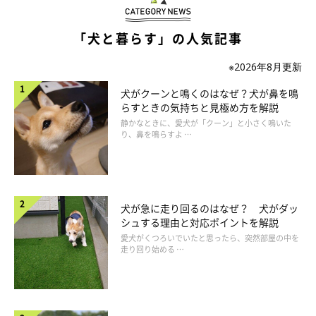
「犬と暮らす」の人気記事
※2026年8月更新
犬がクーンと鳴くのはなぜ？犬が鼻を鳴
らすときの気持ちと見極め方を解説
静かなときに、愛犬が「クーン」と小さく鳴いた
り、鼻を鳴らすよ …
いぬのきもち投稿写真ギャラリー
しっかりとタオルドライした後は、手ぐしではなく、スリッカー
犬が急に走り回るのはなぜ？ 犬がダッ
などの犬用ブラシを使って、毛をとかしながら乾かすのがポイン
シュする理由と対応ポイントを解説
トです。
愛犬がくつろいでいたと思ったら、突然部屋の中を
走り回り始める …
ブラシで毛をとかすことで、ドライヤーの風がしっかりと入りや
すくなるため、毛が速く乾く効果が期待できます。