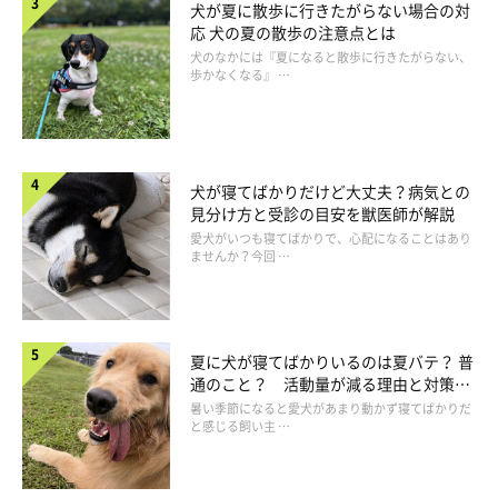
犬が夏に散歩に行きたがらない場合の対
また、ドライヤーを振りながら使うと、乾きムラが出ることもあ
応 犬の夏の散歩の注意点とは
るので、振らないように意識してみましょう。なお、ドライヤー
犬のなかには『夏になると散歩に行きたがらない、
歩かなくなる』 …
は犬から20～30cm程度離して使ってください。
犬が寝てばかりだけど大丈夫？病気との
見分け方と受診の目安を獣医師が解説
愛犬がいつも寝てばかりで、心配になることはあり
ませんか？今回 …
夏に犬が寝てばかりいるのは夏バテ？ 普
通のこと？ 活動量が減る理由と対策と
は
暑い季節になると愛犬があまり動かず寝てばかりだ
と感じる飼い主 …