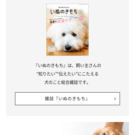
理をせず、プロに任せるのも手ですよ！
いぬのきもち WEB MAGAZINE｜【初心者向け】犬のドライヤー
のかけ方！速乾のコツや注意点とは？
参考／「いぬのきもち」WEB MAGAZINE『【初心者向け】犬のド
ライヤーのかけ方！速乾のコツや注意点とは？』
『いぬのきもち』は、飼い主さんの
文／ハセベサチコ
“知りたい”“伝えたい”にこたえる
※写真はスマホアプリ「いぬ・ねこのきもち」で投稿されたもの
犬のこと総合雑誌です。
です。
※記事と写真に関連性はありませんので予めご了承ください。
雑誌『いぬのきもち』