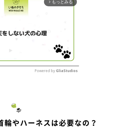
もっとみる
arrow_forward_ios
Powered by 
GliaStudios
M
u
t
e
首輪やハーネスは必要なの？