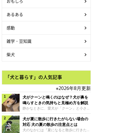
おもしろ
あるある
感動
雑学・豆知識
柴犬
「犬と暮らす」の人気記事
※2026年8月更新
犬がクーンと鳴くのはなぜ？犬が鼻を
鳴らすときの気持ちと見極め方を解説
静かなときに、愛犬が「クーン」と小さく
鳴いたり、鼻を鳴らすような音を出したり
犬が夏に散歩に行きたがらない場合の
することはありませんか？ 大きく吠える
わけではない分、「不安なの？それとも何
対応 犬の夏の散歩の注意点とは
かお願いしているの？」と気になる飼い主
犬のなかには『夏になると散歩に行きたが