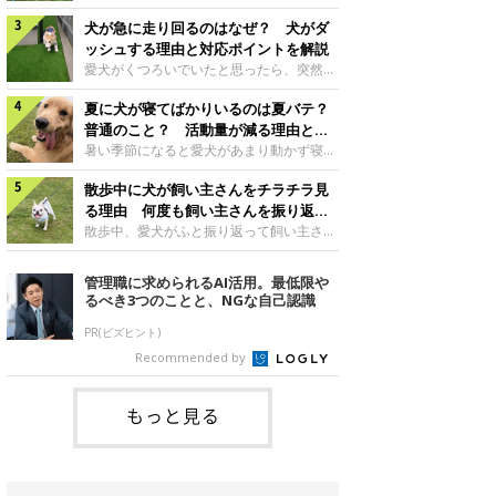
さんもいるかもしれません。今回は、犬が
らない、歩かなくなる』『暑い季節は散歩
クーンと鳴く理由や鼻鳴らしの背景、見極
犬が急に走り回るのはなぜ？ 犬がダ
の気配を察すると涼しい部屋から出ようと
め方と対応のポイントなどについて、いぬ
しない』など散歩に行きたがらないコもい
ッシュする理由と対応ポイントを解説
のきもち獣医師相談室の原 駿太朗先生に
るようです。愛犬の運動をさせてあげたい
愛犬がくつろいでいたと思ったら、突然部
伺いました。クーンと鳴くのはどんな気持
のに、散歩に行きたがらない。このような
屋の中を走り回り始める――そんな様子に
ち？いぬのきもち投稿写真ギャラリー犬が
場合はどう対応すればよいのでしょうか？
夏に犬が寝てばかりいるのは夏バテ？
驚いたことはありませんか？ 急な動きに
クーンと小さく鳴くときは、何らかの感情
「愛犬が夏に散歩に行きたがらない場合の
「何が起きているの？」と戸惑う飼い主さ
普通のこと？ 活動量が減る理由と対
を伝えようとしている場合があると考えら
対応」について、いぬのきもち獣医師相談
んも多いでしょう。落ち着いていたはずな
策とは
暑い季節になると愛犬があまり動かず寝て
れています。大
室の白山さとこ先生に聞きました。Q.夏に
のに、急にスイッチが入ったように見える
ばかりだと感じる飼い主さんはいません
犬の散歩に行くときの注意点は？ いぬの
と不安になることもあります。今回は、犬
散歩中に犬が飼い主さんをチラチラ見
か？その様子に、愛犬が夏バテで疲れてい
きもち投稿写真ギャラリーーー夏に愛犬と
が急に走り回る理由や見極め方などについ
るのか、元気がないのかなど不安に感じる
る理由 何度も飼い主さんを振り返る
散歩に行くときは、どのようなことに注意
て、いぬのきもち獣医師相談室の岡本りさ
方もいるのではないかと思います。 で
のはなぜ？
散歩中、愛犬がふと振り返って飼い主さん
をするとよい
先生に伺いました。犬が急に走り回るのは
は、犬が寝てばかりいるときに対処が必要
の様子を確認する…そんな場面に心当たり
よくある行動？いぬのきもち投稿写真ギャ
かを見極める方法はあるのでしょうか？
はありませんか？ 何度もチラチラ見られ
管理職に求められるAI活用。最低限や
ラリー犬が突然走り回る行動は、必ずしも
「犬の活動量が夏に減る理由と対策」につ
ると、「何か気になることがあるの？」
るべき3つのことと、NGな自己認識
珍しいものではないと考えられています。
いて、いぬのきもち獣医師相談室の山口み
「ちゃんと歩けているかな」と不安になる
体にたまったエ
き先生に話を聞きました。Q. 夏に犬の活
ことがあるかもしれません。愛犬が歩きな
PR(ビズヒント)
動量が減る理由は？ いぬのきもち投稿写
がら飼い主さんを振り返るしぐさには、ど
Recommended by
真ギャラリーーー夏に愛犬の活動量が減る
んな気持ちが隠れているのでしょうか。今
と感じる飼い主さんもいるようです。理由
回は、犬が散歩中に飼い主さんを確認する
としてどのようなこ
理由や注意すべきサインの見極めかた、対
もっと見る
応のポイントなどについて、いぬのきもち
獣医師相談室の原 駿太朗先生に伺いまし
た。振り返るのは「確認」や「安心」のサ
イン？いぬのきも