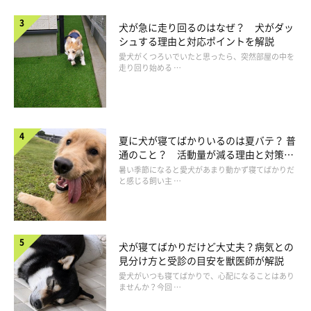
社交的で好奇心旺盛！「フレンドリー」なタ
イプの犬は？
犬が急に走り回るのはなぜ？ 犬がダッ
シュする理由と対応ポイントを解説
愛犬がくつろいでいたと思ったら、突然部屋の中を
走り回り始める …
夏に犬が寝てばかりいるのは夏バテ？ 普
通のこと？ 活動量が減る理由と対策と
は
暑い季節になると愛犬があまり動かず寝てばかりだ
と感じる飼い主 …
犬が寝てばかりだけど大丈夫？病気との
見分け方と受診の目安を獣医師が解説
愛犬がいつも寝てばかりで、心配になることはあり
ませんか？今回 …