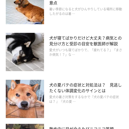
手や愛犬に嫌な思いをさせないよう、飼い主さんがきちんと導き
意点
暑い季節になると犬がひんやりしている場所に移動
ましょう。
したがるのは暑 …
相手の許可をとって「オスワリ」「マッテ」をさせ、落ち着かせ
てから遊ばせてください。
犬が寝てばかりだけど大丈夫？病気との
見分け方と受診の目安を獣医師が解説
2・おもちゃ遊びでパワーを発散しよう
愛犬がいつも寝てばかりで、「疲れてる？」「まさ
か病気！？」な …
散歩や遊びなどで、毎日たっぷり運動するのが望ましいでしょ
う。忙しくて長時間の散歩が難しい日は、散歩の途中でダッシュ
する、公園で“引っ張りっこ遊び”をするなど、短時間でもパワー
犬の夏バテの症状と対処法は？ 見逃し
を発散させるといいですよ。
たくない体調変化のサインとは
愛犬の暑さ対策をするなかで『犬の夏バテの症状
は？ 』『犬の夏 …
散歩中に目が合うたびニコニコ笑顔