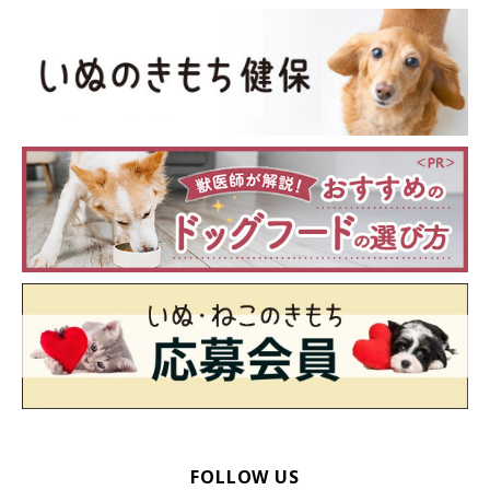
「乗り気でなさそうな場合は早めに切り上げる」など、ルールを
決めておくといいでしょう。
ストレスケアは、性格に合ったアプローチで行うことが大切。愛
犬のタイプを見極めて、それに合った方法でケアしてあげてくだ
さいね。
参考／「いぬのきもち」2020年10月号『5つの「性格タイプ」が
わかれば愛犬のストレス解消できます！』（監修：日本動物病院
協会認定家庭犬しつけインストラクター ジャパンケネルクラブ
および日本警察犬協会公認訓練士 戸田美由紀先生）
文／松本マユ
※写真はスマホアプリ「いぬ・ねこのきもち」で投稿されたもの
です。
※記事と写真に関連性はありませんので予めご了承ください。
FOLLOW US