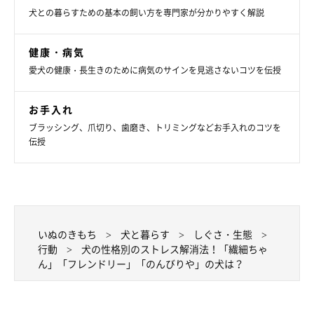
のんびりやタイプがストレスを感じやすいのは、飼い主さんやほ
犬との暮らすための基本の飼い方を専門家が分かりやすく解説
かの人に触られ続けたとき。あまりにベタベタされるとストレス
に感じる子もいます。
健康・病気
また、自己主張が弱く要求が少ないので、飼い主さんが生理的要
愛犬の健康・長生きのために病気のサインを見逃さないコツを伝授
求に気づいてあげられないことも。水や食事の不足、不快な環境
などはもちろんストレスになるので要注意です。
お手入れ
ブラッシング、爪切り、歯磨き、トリミングなどお手入れのコツを
伝授
いぬのきもち
犬と暮らす
しぐさ・生態
行動
犬の性格別のストレス解消法！「繊細ちゃ
ん」「フレンドリー」「のんびりや」の犬は？