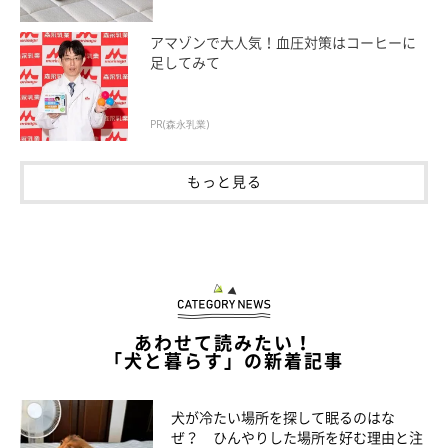
アマゾンで大人気！血圧対策はコーヒーに
足してみて
いぬのきもち投稿写真ギャラリー
フレンドリータイプの犬は、いつも明るく元気。初めて会う人や
PR(森永乳業)
犬にも積極的に近づいていき、比較的ストレスを感じにくいタイ
プといえます。
もっと見る
しかし人や犬とのスキンシップ不足や、散歩や遊びが足りないと
きにはストレスを感じやすいでしょう。
フレンドリーな犬は、興奮させないように遊ばせよう
あわせて読みたい！
「犬と暮らす」の新着記事
1・「オスワリ」「マッテ」を覚えさせよう
犬が冷たい場所を探して眠るのはな
このタイプの犬は、人を見かけるとすぐに近づこうとしがち。相
ぜ？ ひんやりした場所を好む理由と注