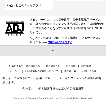
いぬ・ねこのきもちアプリ
ＡＢＪマークは、この電子書店・電子書籍配信サービス
が、著作権者からコンテンツ使用許諾を得た正規版配信サ
ービスであることを示す登録商標（登録番号 第11091003
号）です。
ABJマークの詳細、ABJマークを掲示しているサービスの一
覧はこちら→
https://aebs.or.jp/
いぬのきもち・ねこのきもち
ねこのきもち
広告掲載
利用規約
ポリシー
利用者情報の取り扱いについて
専門家一覧
お問い合わせ
本サイトに掲載されている記事・写真・イラスト等のコンテンツの無断転載を
禁じます。
会社案内
個人情報保護法に基づく公表事項等
Copyright © Benesse Style Care Group Co.,Ltd. All Rights Reserved.