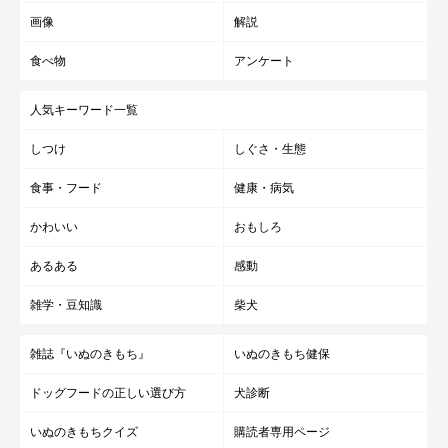
画像
解説
食べ物
アンケート
人気キーワード一覧
しつけ
しぐさ・生態
食事・フード
健康・病気
かわいい
おもしろ
あるある
感動
雑学・豆知識
柴犬
雑誌『いぬのきもち』
いぬのきもち健保
ドッグフードの正しい選び方
犬診断
いぬのきもちクイズ
購読者専用ページ