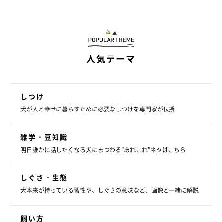
人気テーマ
しつけ
犬が人と幸せに暮らすために必要なしつけを専門家が伝授
雑学・豆知識
いぬのきもち投稿写真ギャラリー
明日誰かに話したくなる犬にまつわる”あれこれ”ネタはこちら
のんびりやタイプの犬は、マイペースで温厚、自己主張が少ない
しぐさ・生態
タイプです。物音がしてもあまり動じず、ほかの犬に吠えられて
犬本来が持っている習性や、しぐさの意味など、画像と一緒に解説
も騒がないのが特徴です。
飼い方